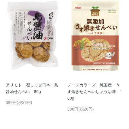
アリモト 召しませ日本・島
ノースカラーズ 純国産 う
醤油せんべい 80g
す焼きせんべいしょうゆ味 1
00g
389円(税28円)
388円(税28円)