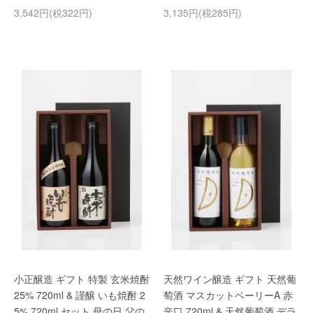
3,542円(税322円)
3,135円(税285円)
小正醸造 ギフト 特製 玄米焼酎
天然ワイン醸造 ギフト 天然葡
25% 720ml & 謹醸 いも焼酎 2
萄酒 マスカットベーリーA 赤
5% 720ml セット 母の日 父の
辛口 720ml & 天然葡萄酒 デラ