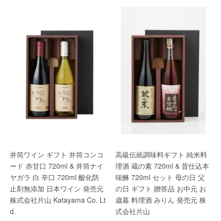
井筒ワイン ギフト 井筒コンコ
高級伝統調味料ギフト 純米料
ード 赤甘口 720ml & 井筒ナイ
理酒 蔵の素 720ml & 昔仕込本
ヤガラ 白 辛口 720ml 酸化防
味醂 720ml セット 母の日 父
止剤無添加 日本ワイン 発売元
の日 ギフト 贈答品 お中元 お
株式会社片山 Katayama Co. Lt
歳暮 料理酒 みりん 発売元 株
d.
式会社片山