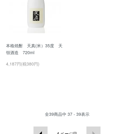
本格焼酎 天真(米）35度 天
領酒造 720ml
4,187円(税380円)
全
39
商品中
37 - 39
表示
4
ページ目