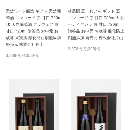
天然ワイン醸造 ギフト 天然葡
林農園 五一わいん ギフト 五一
萄酒 コンコード 赤 甘口 720m
コンコード 赤 甘口 720ml & 五
l & 天然葡萄酒 デラウェア 白
一ナイヤガラ 白 甘口 720ml
甘口 720ml 贈答品 お中元 お
贈答品 お中元 お歳暮 酸化防止
歳暮 果実酒 酸化防止剤無添加
剤無添加 発売元 株式会社片山
発売元 株式会社片山
3,578円(税325円)
3,888円(税353円)