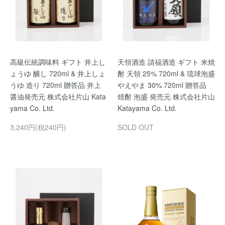
高級伝統調味料 ギフト 井上し
天領酒造 請福酒造 ギフト 米焼
ょうゆ 醸し 720ml & 井上しょ
酎 天領 25% 720ml & 琉球泡盛
うゆ 造り 720ml 贈答品 井上
やえやま 30% 720ml 贈答品
醤油発売元 株式会社片山 Kata
焼酎 泡盛 発売元 株式会社片山
yama Co. Ltd.
Katayama Co. Ltd.
3,240円(税240円)
SOLD OUT