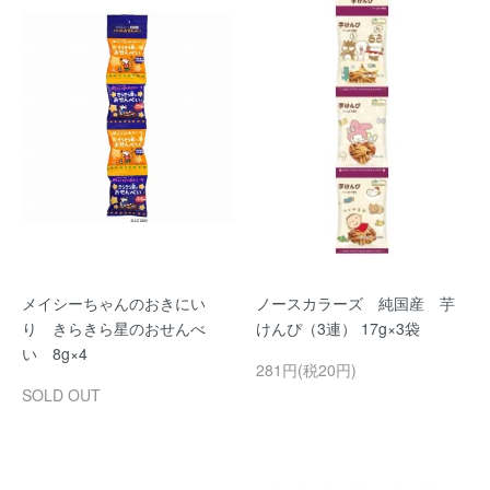
メイシーちゃんのおきにい
ノースカラーズ 純国産 芋
り きらきら星のおせんべ
けんぴ（3連） 17g×3袋
い 8g×4
281円(税20円)
SOLD OUT