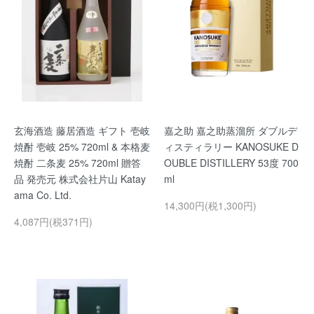
玄海酒造 藤居酒造 ギフト 壱岐
嘉之助 嘉之助蒸溜所 ダブルデ
焼酎 壱岐 25% 720ml & 本格麦
ィスティラリー KANOSUKE D
焼酎 二条麦 25% 720ml 贈答
OUBLE DISTILLERY 53度 700
品 発売元 株式会社片山 Katay
ml
ama Co. Ltd.
14,300円(税1,300円)
4,087円(税371円)