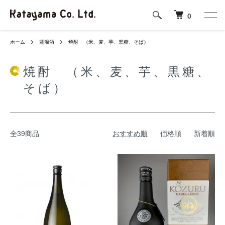
0
ホーム
蒸溜酒
焼酎 （米、麦、芋、黒糖、そば）
焼酎 （米、麦、芋、黒糖、
そば）
全39商品
おすすめ順
価格順
新着順