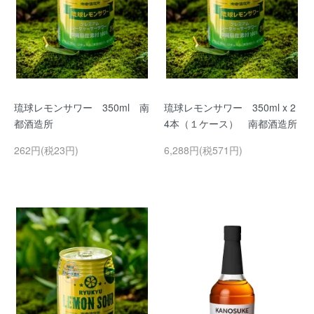
琉球レモンサワー 350ml 南
琉球レモンサワー 350ml x 2
都酒造所
4本（１ケース） 南都酒造所
262円(税23円)
6,288円(税571円)