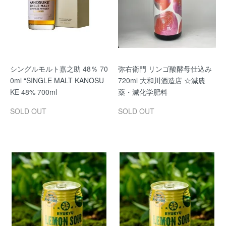
シングルモルト嘉之助 48％ 70
弥右衛門 リンゴ酸酵母仕込み
0ml “SINGLE MALT KANOSU
720ml 大和川酒造店 ☆減農
KE 48% 700ml
薬・減化学肥料
SOLD OUT
SOLD OUT