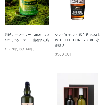
琉球レモンサワー 350ml x 2
シングルモルト 嘉之助 2023 L
4本（２ケース） 南都酒造所
IMITED EDITION 700ml 小
正醸造
12,576円(税1,143円)
SOLD OUT