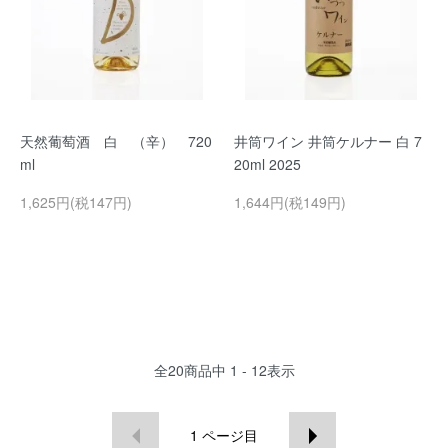
天然葡萄酒 白 （辛） 720
井筒ワイン 井筒ケルナー 白 7
ml
20ml 2025
1,625円(税147円)
1,644円(税149円)
全
20
商品中
1 - 12
表示
1
ページ目