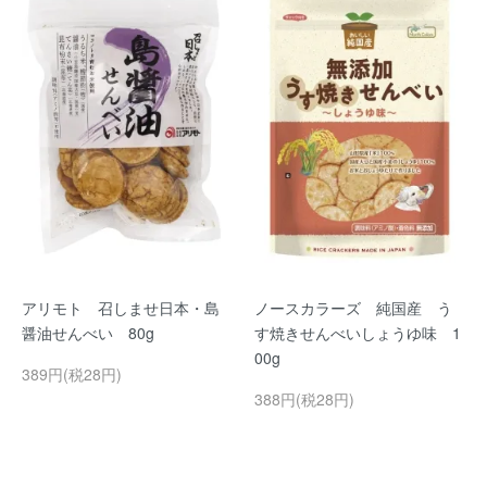
アリモト 召しませ日本・島
ノースカラーズ 純国産 う
醤油せんべい 80g
す焼きせんべいしょうゆ味 1
00g
389円(税28円)
388円(税28円)