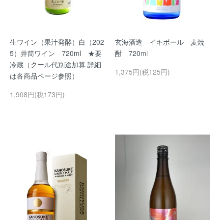
生ワイン（果汁発酵）白（202
玄海酒造 イキボール 麦焼
5）井筒ワイン 720ml ★要
酎 720ml
冷蔵（クール代別途加算 詳細
1,375円(税125円)
は各商品ページ参照）
1,908円(税173円)