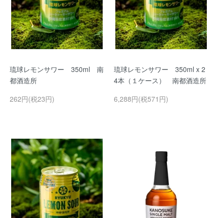
琉球レモンサワー 350ml 南
琉球レモンサワー 350ml x 2
都酒造所
4本（１ケース） 南都酒造所
262円(税23円)
6,288円(税571円)