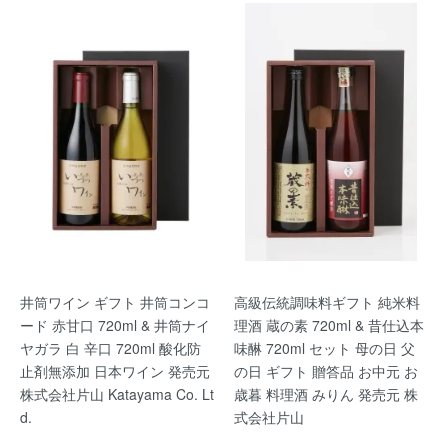
井筒ワイン ギフト 井筒コンコ
高級伝統調味料ギフト 純米料
ード 赤甘口 720ml & 井筒ナイ
理酒 蔵の素 720ml & 昔仕込本
ヤガラ 白 辛口 720ml 酸化防
味醂 720ml セット 母の日 父
止剤無添加 日本ワイン 発売元
の日 ギフト 贈答品 お中元 お
株式会社片山 Katayama Co. Lt
歳暮 料理酒 みりん 発売元 株
d.
式会社片山