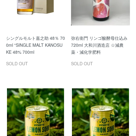
シングルモルト嘉之助 48％ 70
弥右衛門 リンゴ酸酵母仕込み
0ml “SINGLE MALT KANOSU
720ml 大和川酒造店 ☆減農
KE 48% 700ml
薬・減化学肥料
SOLD OUT
SOLD OUT