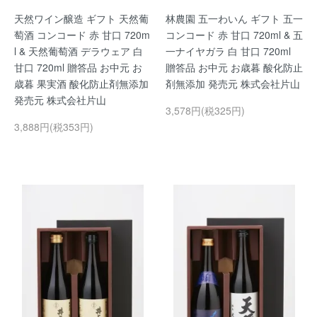
天然ワイン醸造 ギフト 天然葡
林農園 五一わいん ギフト 五一
萄酒 コンコード 赤 甘口 720m
コンコード 赤 甘口 720ml & 五
l & 天然葡萄酒 デラウェア 白
一ナイヤガラ 白 甘口 720ml
甘口 720ml 贈答品 お中元 お
贈答品 お中元 お歳暮 酸化防止
歳暮 果実酒 酸化防止剤無添加
剤無添加 発売元 株式会社片山
発売元 株式会社片山
3,578円(税325円)
3,888円(税353円)