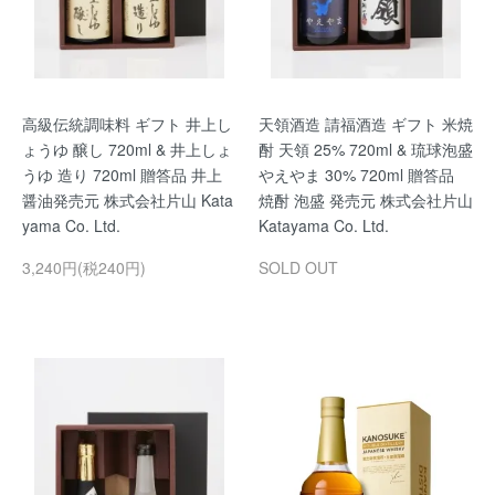
高級伝統調味料 ギフト 井上し
天領酒造 請福酒造 ギフト 米焼
ょうゆ 醸し 720ml & 井上しょ
酎 天領 25% 720ml & 琉球泡盛
うゆ 造り 720ml 贈答品 井上
やえやま 30% 720ml 贈答品
醤油発売元 株式会社片山 Kata
焼酎 泡盛 発売元 株式会社片山
yama Co. Ltd.
Katayama Co. Ltd.
3,240円(税240円)
SOLD OUT