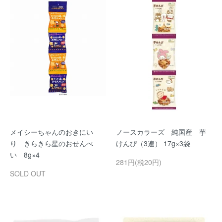
メイシーちゃんのおきにい
ノースカラーズ 純国産 芋
り きらきら星のおせんべ
けんぴ（3連） 17g×3袋
い 8g×4
281円(税20円)
SOLD OUT