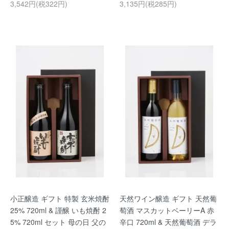
3,542円(税322円)
3,135円(税285円)
小正醸造 ギフト 特製 玄米焼酎
天然ワイン醸造 ギフト 天然葡
25% 720ml & 謹醸 いも焼酎 2
萄酒 マスカットベーリーA 赤
5% 720ml セット 母の日 父の
辛口 720ml & 天然葡萄酒 デラ