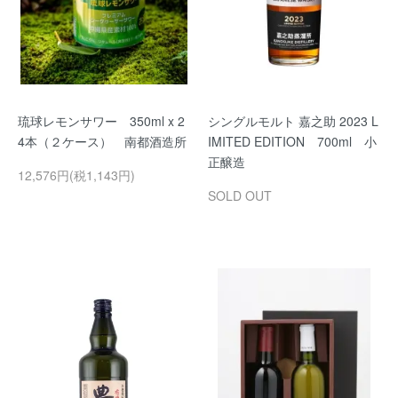
琉球レモンサワー 350ml x 2
シングルモルト 嘉之助 2023 L
4本（２ケース） 南都酒造所
IMITED EDITION 700ml 小
正醸造
12,576円(税1,143円)
SOLD OUT