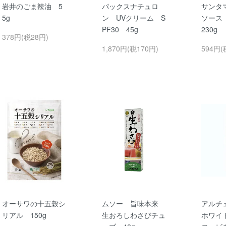
岩井のごま辣油 5
パックスナチュロ
サンタ
5g
ン UVクリーム S
ソース
PF30 45g
230g
378円(税28円)
1,870円(税170円)
594円(
オーサワの十五穀シ
ムソー 旨味本来
アルチ
リアル 150g
生おろしわさびチュ
ホワイ