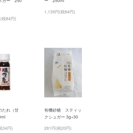
ガー 250
ー 250ml
1,139円(税84円)
円(税84円)
のたれ（甘
有機砂糖 スティッ
ml
クシュガー 3g×30
税34円)
281円(税20円)