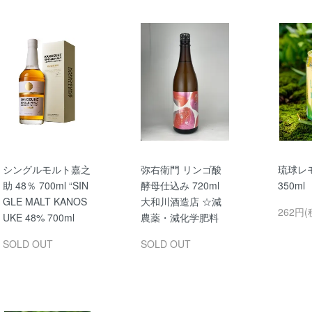
シングルモルト嘉之
弥右衛門 リンゴ酸
琉球レ
助 48％ 700ml “SIN
酵母仕込み 720ml
350m
GLE MALT KANOS
大和川酒造店 ☆減
262円(
UKE 48% 700ml
農薬・減化学肥料
SOLD OUT
SOLD OUT