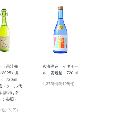
ン（果汁発
玄海酒造 イキボー
2025）井
ル 麦焼酎 720ml
ン 720ml
1,375円(税125円)
蔵（クール代
算 詳細は各
ージ参照）
円(税173円)