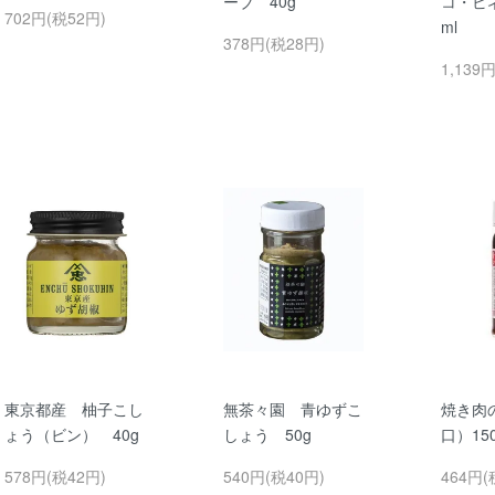
ーブ 40g
コ・ビネ
702円(税52円)
ml
378円(税28円)
1,139
東京都産 柚子こし
無茶々園 青ゆずこ
焼き肉
ょう（ビン） 40g
しょう 50g
口）150
578円(税42円)
540円(税40円)
464円(