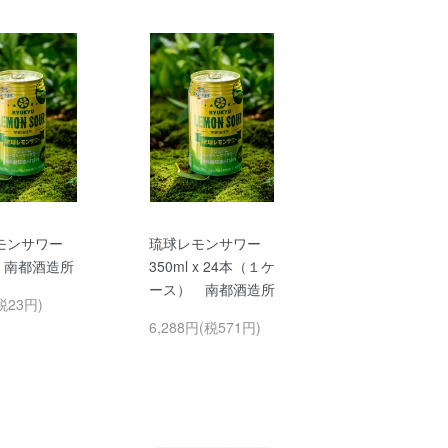
モンサワー
琉球レモンサワー
l 南都酒造所
350ml x 24本（１ケ
ース） 南都酒造所
税23円)
6,288円(税571円)