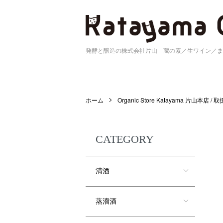
発酵と醸造の株式会社片山 蔵の素／生ワイン／ま
ホーム
Organic Store Katayama 片山本店 /
CATEGORY
清酒
蒸溜酒