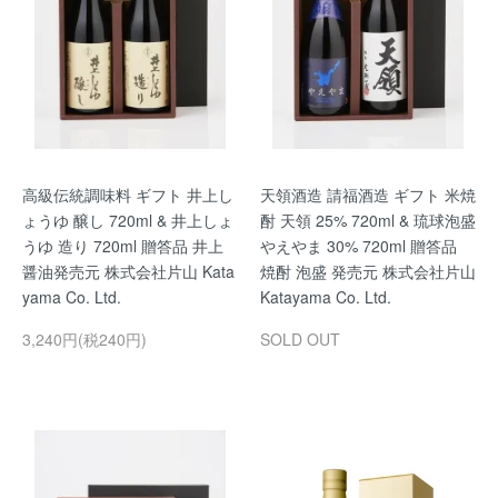
高級伝統調味料 ギフト 井上し
天領酒造 請福酒造 ギフト 米焼
ょうゆ 醸し 720ml & 井上しょ
酎 天領 25% 720ml & 琉球泡盛
うゆ 造り 720ml 贈答品 井上
やえやま 30% 720ml 贈答品
醤油発売元 株式会社片山 Kata
焼酎 泡盛 発売元 株式会社片山
yama Co. Ltd.
Katayama Co. Ltd.
3,240円(税240円)
SOLD OUT