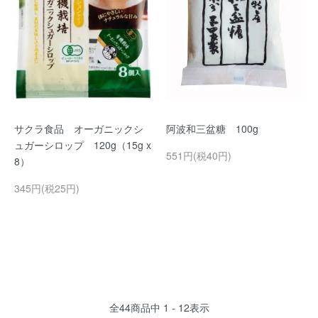
サクラ食品 オーガニックシ
阿波和三盆糖 100g
ュガーシロップ 120g（15g x
551円(税40円)
8）
345円(税25円)
全
44
商品中
1 - 12
表示