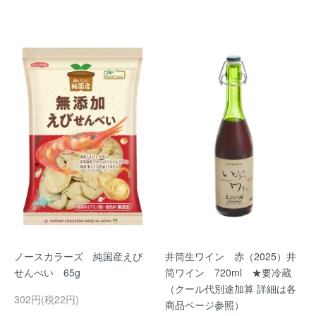
ノースカラーズ 純国産えび
井筒生ワイン 赤（2025）井
せんべい 65g
筒ワイン 720ml ★要冷蔵
（クール代別途加算 詳細は各
302円(税22円)
商品ページ参照）