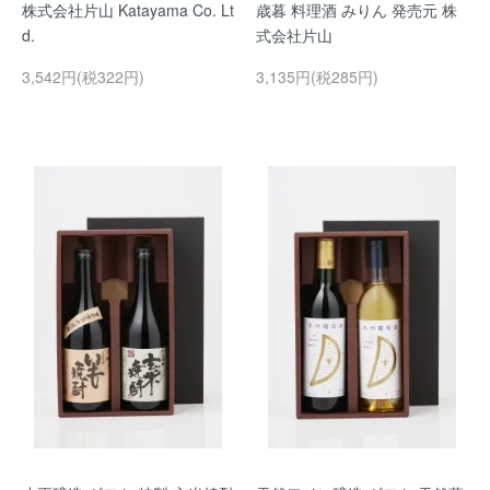
株式会社片山 Katayama Co. Lt
歳暮 料理酒 みりん 発売元 株
d.
式会社片山
3,542円(税322円)
3,135円(税285円)