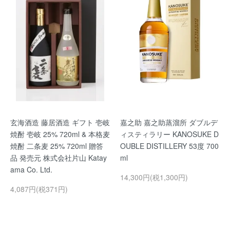
玄海酒造 藤居酒造 ギフト 壱岐
嘉之助 嘉之助蒸溜所 ダブルデ
焼酎 壱岐 25% 720ml & 本格麦
ィスティラリー KANOSUKE D
焼酎 二条麦 25% 720ml 贈答
OUBLE DISTILLERY 53度 700
品 発売元 株式会社片山 Katay
ml
ama Co. Ltd.
14,300円(税1,300円)
4,087円(税371円)