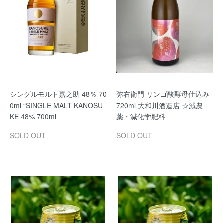
シングルモルト嘉之助 48％ 70
弥右衛門 リンゴ酸酵母仕込み
0ml “SINGLE MALT KANOSU
720ml 大和川酒造店 ☆減農
KE 48% 700ml
薬・減化学肥料
SOLD OUT
SOLD OUT