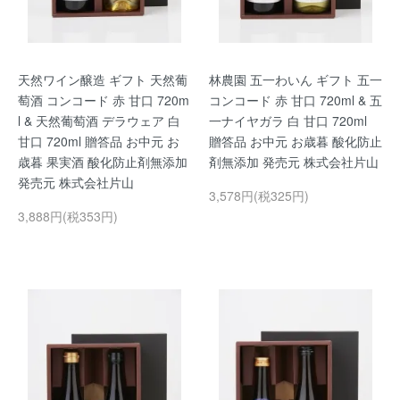
天然ワイン醸造 ギフト 天然葡
林農園 五一わいん ギフト 五一
萄酒 コンコード 赤 甘口 720m
コンコード 赤 甘口 720ml & 五
l & 天然葡萄酒 デラウェア 白
一ナイヤガラ 白 甘口 720ml
甘口 720ml 贈答品 お中元 お
贈答品 お中元 お歳暮 酸化防止
歳暮 果実酒 酸化防止剤無添加
剤無添加 発売元 株式会社片山
発売元 株式会社片山
3,578円(税325円)
3,888円(税353円)