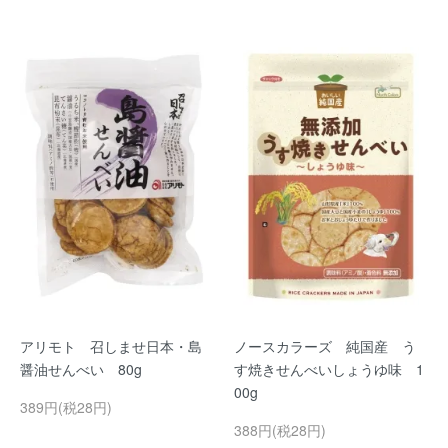
アリモト 召しませ日本・島
ノースカラーズ 純国産 う
醤油せんべい 80g
す焼きせんべいしょうゆ味 1
00g
389円(税28円)
388円(税28円)