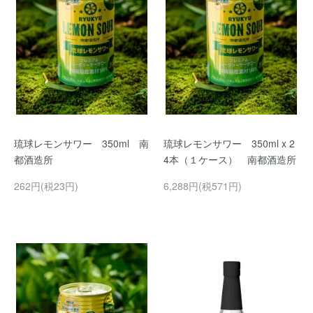
琉球レモンサワー 350ml 南
琉球レモンサワー 350ml x 2
都酒造所
4本（１ケース） 南都酒造所
262円(税23円)
6,288円(税571円)