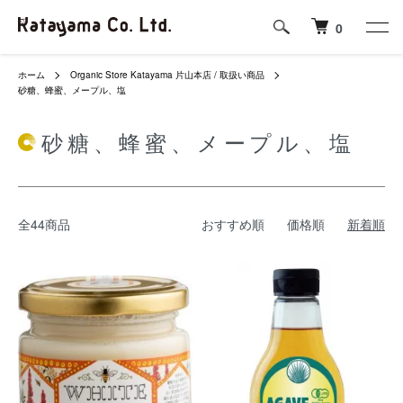
0
ホーム
Organic Store Katayama 片山本店 / 取扱い商品
砂糖、蜂蜜、メープル、塩
砂糖、蜂蜜、メープル、塩
全44商品
おすすめ順
価格順
新着順