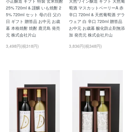
小正醸造 ギフト 特製 玄米焼酎
天然ワイン醸造 ギフト 天然葡
25% 720ml & 謹醸 いも焼酎 2
萄酒 マスカットベーリーA 赤
5% 720ml セット 母の日 父の
辛口 720ml & 天然葡萄酒 デラ
日 ギフト 贈答品 お中元 お歳
ウェア 白 辛口 720ml 贈答品
暮 本格焼酎 焼酎 鹿児島 発売
お中元 お歳暮 酸化防止剤無添
元 株式会社片山
加 発売元 株式会社片山
3,498円(税318円)
3,836円(税348円)