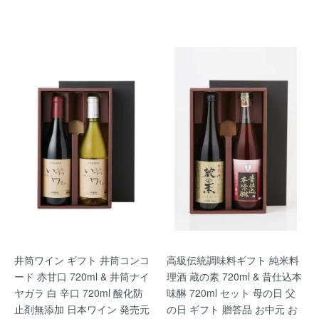
井筒ワイン ギフト 井筒コンコ
高級伝統調味料ギフト 純米料
ード 赤甘口 720ml & 井筒ナイ
理酒 蔵の素 720ml & 昔仕込本
ヤガラ 白 辛口 720ml 酸化防
味醂 720ml セット 母の日 父
止剤無添加 日本ワイン 発売元
の日 ギフト 贈答品 お中元 お