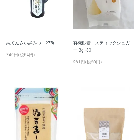
純てんさい黒みつ 275g
有機砂糖 スティックシュガ
ー 3g×30
740円(税54円)
281円(税20円)