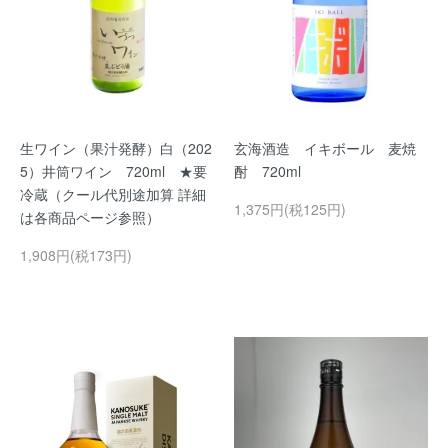
生ワイン（果汁発酵）白（202
玄海酒造 イキボール 麦焼
5）井筒ワイン 720ml ★要
酎 720ml
冷蔵（クール代別途加算 詳細
1,375円(税125円)
は各商品ページ参照）
1,908円(税173円)