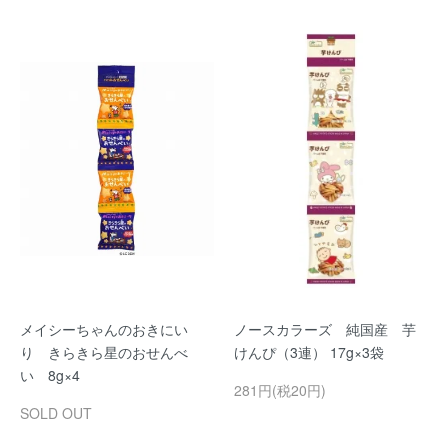
メイシーちゃんのおきにい
ノースカラーズ 純国産 芋
り きらきら星のおせんべ
けんぴ（3連） 17g×3袋
い 8g×4
281円(税20円)
SOLD OUT