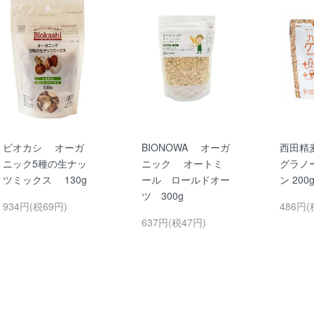
ビオカシ オーガ
BIONOWA オーガ
西田精
ニック5種の生ナッ
ニック オートミ
グラノ
ツミックス 130g
ール ロールドオー
ン 200
ツ 300g
934円(税69円)
486円(
637円(税47円)