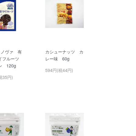
 ノヴァ 有
カシューナッツ カ
イフルーツ
レー味 60g
 120g
594円(税44円)
税35円)