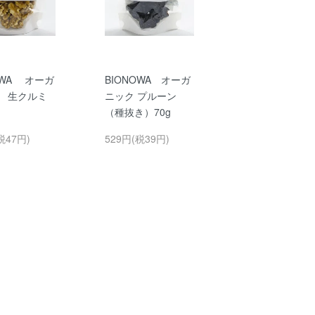
OWA オーガ
BIONOWA オーガ
 生クルミ
ニック プルーン
（種抜き）70g
税47円)
529円(税39円)