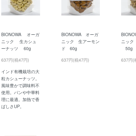
BIONOWA オーガ
BIONOWA オーガ
BION
ニック 生カシュ
ニック 生アーモン
ニック
ーナッツ 60g
ド 60g
50g
637円(税47円)
637円(税47円)
637円(
インド有機栽培の大
粒カシューナッツ。
風味豊かで調味料不
使用。パンや中華料
理に最適。加熱で香
ばしさUP。