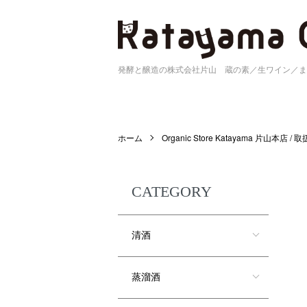
発酵と醸造の株式会社片山 蔵の素／生ワイン／ま
ホーム
Organic Store Katayama 片山本店 /
CATEGORY
清酒
蒸溜酒