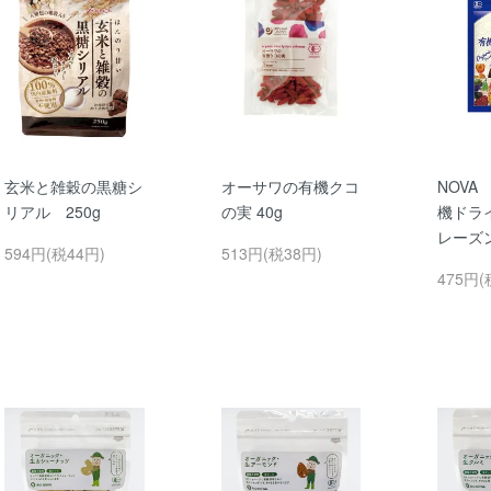
玄米と雑穀の黒糖シ
オーサワの有機クコ
NOVA
リアル 250g
の実 40g
機ドラ
レーズン
594円(税44円)
513円(税38円)
475円(