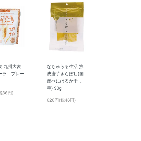
麦 九州大麦
なちゅらる生活 熟
ーラ プレー
成蜜芋きらぼし(国
g
産べにはるか干し
芋) 90g
税36円)
626円(税46円)