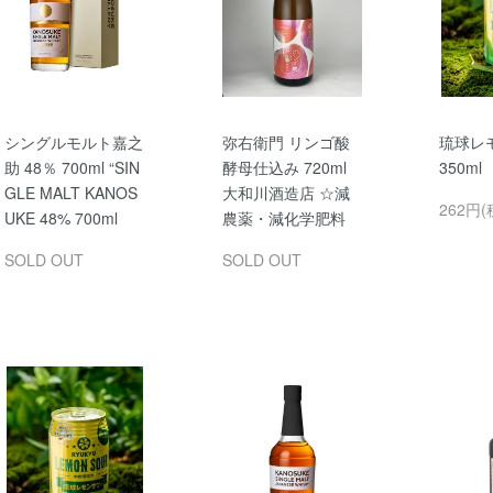
シングルモルト嘉之
弥右衛門 リンゴ酸
琉球レ
助 48％ 700ml “SIN
酵母仕込み 720ml
350m
GLE MALT KANOS
大和川酒造店 ☆減
262円(
UKE 48% 700ml
農薬・減化学肥料
SOLD OUT
SOLD OUT