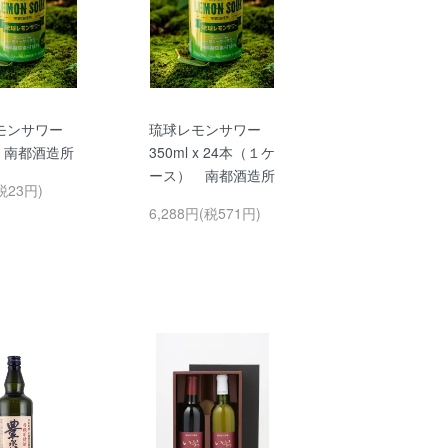
モンサワー
琉球レモンサワー
l 南都酒造所
350ml x 24本（１ケ
ース） 南都酒造所
税23円)
6,288円(税571円)