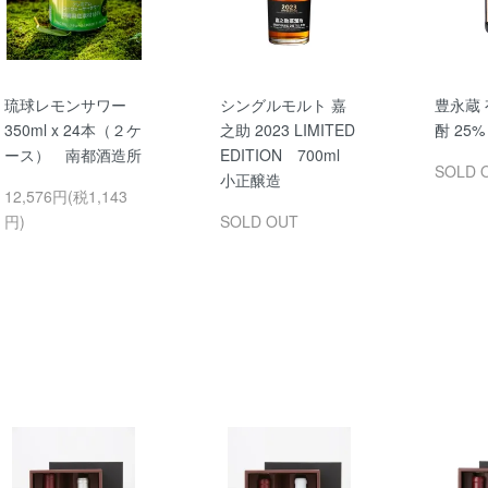
琉球レモンサワー
シングルモルト 嘉
豊永蔵
350ml x 24本（２ケ
之助 2023 LIMITED
酎 25% 
ース） 南都酒造所
EDITION 700ml
SOLD 
小正醸造
12,576円(税1,143
円)
SOLD OUT