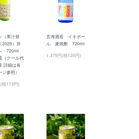
ン（果汁発
玄海酒造 イキボー
2025）井
ル 麦焼酎 720ml
ン 720ml
1,375円(税125円)
蔵（クール代
算 詳細は各
ージ参照）
円(税173円)