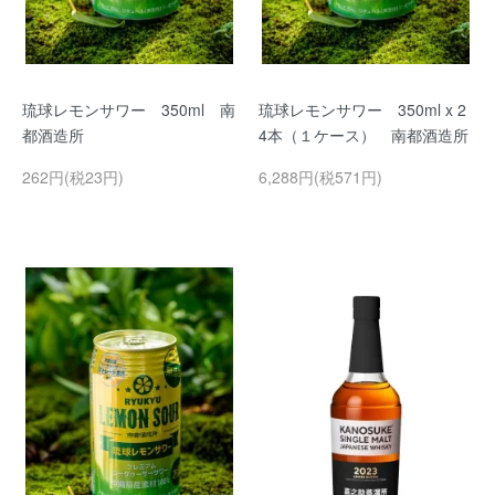
琉球レモンサワー 350ml 南
琉球レモンサワー 350ml x 2
都酒造所
4本（１ケース） 南都酒造所
262円(税23円)
6,288円(税571円)