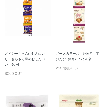
メイシーちゃんのおきにい
ノースカラーズ 純国産 芋
り きらきら星のおせんべ
けんぴ（3連） 17g×3袋
い 8g×4
281円(税20円)
SOLD OUT