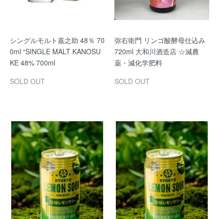
シングルモルト嘉之助 48％ 70
弥右衛門 リンゴ酸酵母仕込み
0ml “SINGLE MALT KANOSU
720ml 大和川酒造店 ☆減農
KE 48% 700ml
薬・減化学肥料
SOLD OUT
SOLD OUT