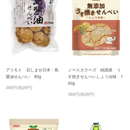
アリモト 召しませ日本・島
ノースカラーズ 純国産 う
醤油せんべい 80g
す焼きせんべいしょうゆ味 1
00g
389円(税28円)
388円(税28円)