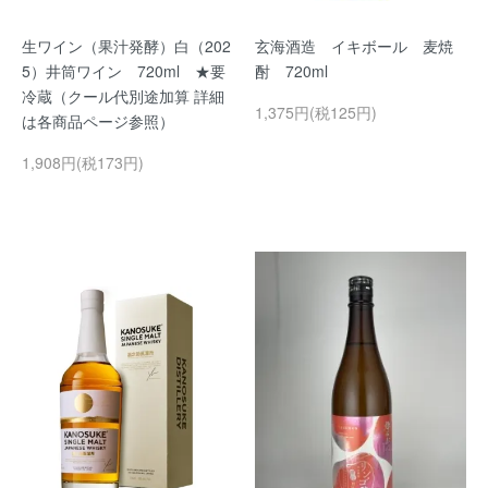
生ワイン（果汁発酵）白（202
玄海酒造 イキボール 麦焼
5）井筒ワイン 720ml ★要
酎 720ml
冷蔵（クール代別途加算 詳細
1,375円(税125円)
は各商品ページ参照）
1,908円(税173円)