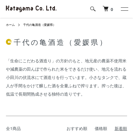
0
ホーム
千代の亀酒造（愛媛県）
千代の亀酒造（愛媛県）
「生命にこだわる酒造り」の方針のもと、地元産の農薬不使用米
や減農薬の田んぼで作られた米をできるだけ使い、地元を流れる
小田川の伏流水にて酒造りを行っています。小さなタンクで、蔵
人が手間をかけて醸した酒を全量ふねで搾ります。搾った後は、
低温で長期間熟成させる独特の造りです。
全1商品
おすすめ順
価格順
新着順