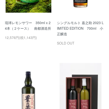
琉球レモンサワー 350ml x 2
シングルモルト 嘉之助 2023 L
4本（２ケース） 南都酒造所
IMITED EDITION 700ml 小
正醸造
12,576円(税1,143円)
SOLD OUT