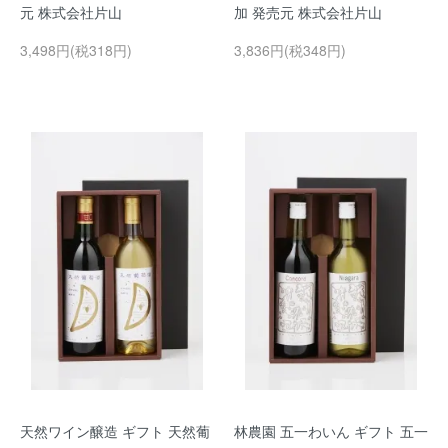
元 株式会社片山
加 発売元 株式会社片山
3,498円(税318円)
3,836円(税348円)
天然ワイン醸造 ギフト 天然葡
林農園 五一わいん ギフト 五一