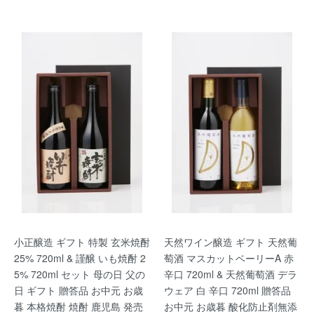
小正醸造 ギフト 特製 玄米焼酎
天然ワイン醸造 ギフト 天然葡
25% 720ml & 謹醸 いも焼酎 2
萄酒 マスカットベーリーA 赤
5% 720ml セット 母の日 父の
辛口 720ml & 天然葡萄酒 デラ
日 ギフト 贈答品 お中元 お歳
ウェア 白 辛口 720ml 贈答品
暮 本格焼酎 焼酎 鹿児島 発売
お中元 お歳暮 酸化防止剤無添