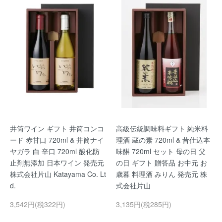
井筒ワイン ギフト 井筒コンコ
高級伝統調味料ギフト 純米料
ード 赤甘口 720ml & 井筒ナイ
理酒 蔵の素 720ml & 昔仕込本
ヤガラ 白 辛口 720ml 酸化防
味醂 720ml セット 母の日 父
止剤無添加 日本ワイン 発売元
の日 ギフト 贈答品 お中元 お
株式会社片山 Katayama Co. Lt
歳暮 料理酒 みりん 発売元 株
d.
式会社片山
3,542円(税322円)
3,135円(税285円)