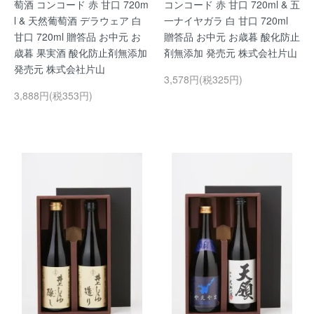
萄酒 コンコード 赤 甘口 720m
コンコード 赤 甘口 720ml & 五
l & 天然葡萄酒 デラウェア 白
一ナイヤガラ 白 甘口 720ml
甘口 720ml 贈答品 お中元 お
贈答品 お中元 お歳暮 酸化防止
歳暮 果実酒 酸化防止剤無添加
剤無添加 発売元 株式会社片山
発売元 株式会社片山
3,578円(税325円)
3,888円(税353円)