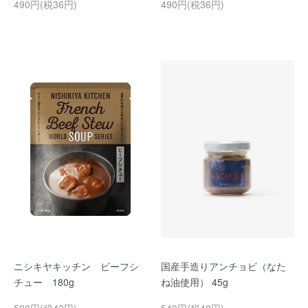
490円(税36円)
490円(税36円)
ニシキヤキッチン ビーフシ
国産手造りアンチョビ（なた
チュー 180g
ね油使用） 45g