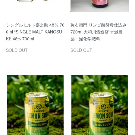
シングルモルト嘉之助 48％ 70
弥右衛門 リンゴ酸酵母仕込み
0ml “SINGLE MALT KANOSU
720ml 大和川酒造店 ☆減農
KE 48% 700ml
薬・減化学肥料
SOLD OUT
SOLD OUT