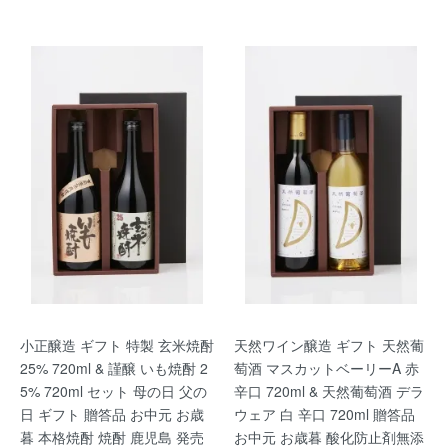
小正醸造 ギフト 特製 玄米焼酎
天然ワイン醸造 ギフト 天然葡
25% 720ml & 謹醸 いも焼酎 2
萄酒 マスカットベーリーA 赤
5% 720ml セット 母の日 父の
辛口 720ml & 天然葡萄酒 デラ
日 ギフト 贈答品 お中元 お歳
ウェア 白 辛口 720ml 贈答品
暮 本格焼酎 焼酎 鹿児島 発売
お中元 お歳暮 酸化防止剤無添