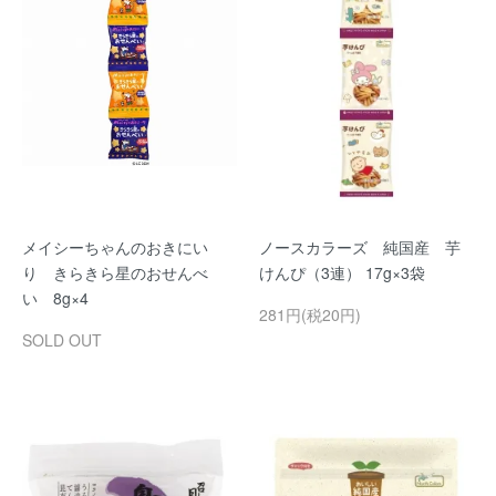
メイシーちゃんのおきにい
ノースカラーズ 純国産 芋
り きらきら星のおせんべ
けんぴ（3連） 17g×3袋
い 8g×4
281円(税20円)
SOLD OUT