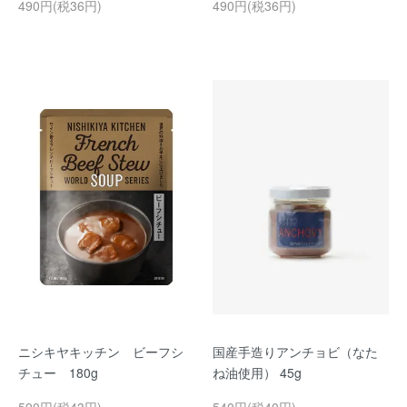
490円(税36円)
490円(税36円)
ニシキヤキッチン ビーフシ
国産手造りアンチョビ（なた
チュー 180g
ね油使用） 45g