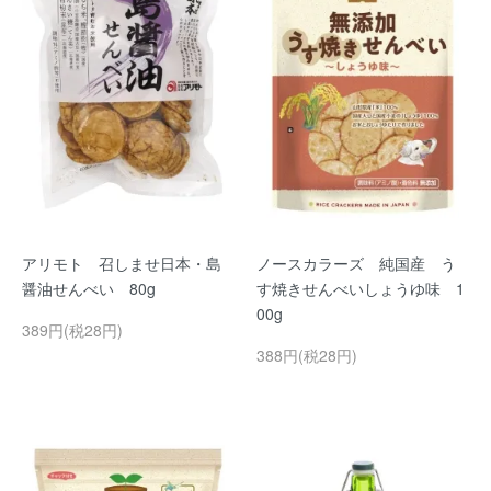
アリモト 召しませ日本・島
ノースカラーズ 純国産 う
醤油せんべい 80g
す焼きせんべいしょうゆ味 1
00g
389円(税28円)
388円(税28円)