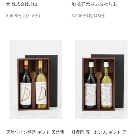
元 株式会社片山
加 発売元 株式会社片山
3,498円(税318円)
3,836円(税348円)
天然ワイン醸造 ギフト 天然葡
林農園 五一わいん ギフト 五一