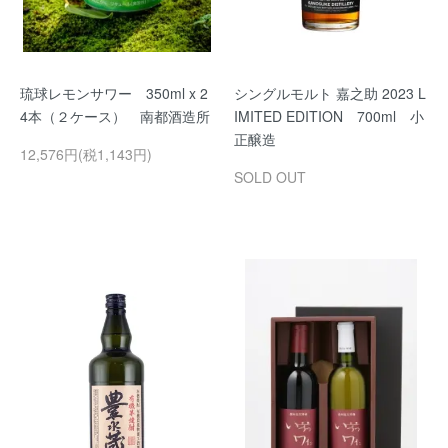
琉球レモンサワー 350ml x 2
シングルモルト 嘉之助 2023 L
4本（２ケース） 南都酒造所
IMITED EDITION 700ml 小
正醸造
12,576円(税1,143円)
SOLD OUT