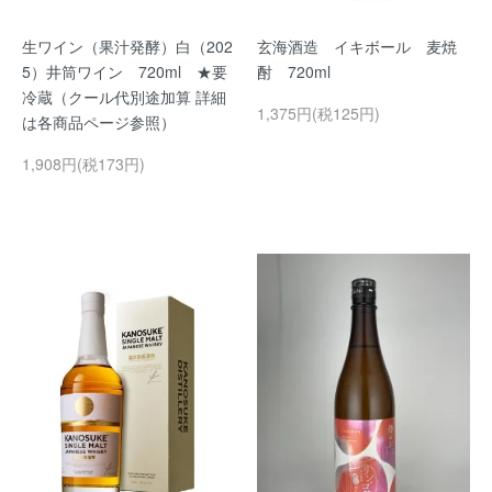
生ワイン（果汁発酵）白（202
玄海酒造 イキボール 麦焼
5）井筒ワイン 720ml ★要
酎 720ml
冷蔵（クール代別途加算 詳細
1,375円(税125円)
は各商品ページ参照）
1,908円(税173円)