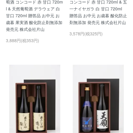
萄酒 コンコード 赤 甘口 720m
コンコード 赤 甘口 720ml & 五
l & 天然葡萄酒 デラウェア 白
一ナイヤガラ 白 甘口 720ml
甘口 720ml 贈答品 お中元 お
贈答品 お中元 お歳暮 酸化防止
歳暮 果実酒 酸化防止剤無添加
剤無添加 発売元 株式会社片山
発売元 株式会社片山
3,578円(税325円)
3,888円(税353円)