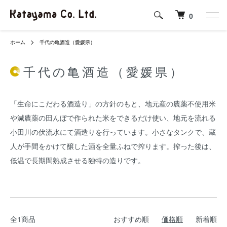
0
ホーム
千代の亀酒造（愛媛県）
千代の亀酒造（愛媛県）
「生命にこだわる酒造り」の方針のもと、地元産の農薬不使用米
や減農薬の田んぼで作られた米をできるだけ使い、地元を流れる
小田川の伏流水にて酒造りを行っています。小さなタンクで、蔵
人が手間をかけて醸した酒を全量ふねで搾ります。搾った後は、
低温で長期間熟成させる独特の造りです。
全1商品
おすすめ順
価格順
新着順