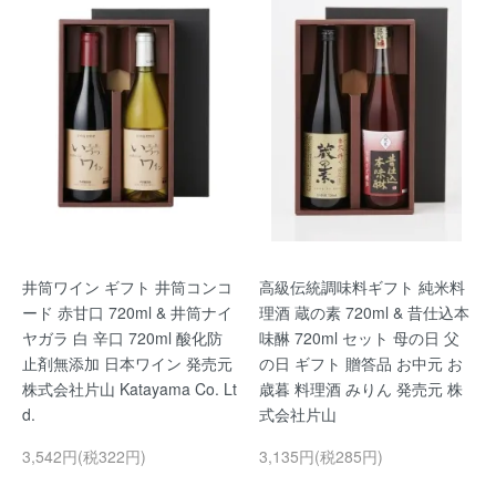
井筒ワイン ギフト 井筒コンコ
高級伝統調味料ギフト 純米料
ード 赤甘口 720ml & 井筒ナイ
理酒 蔵の素 720ml & 昔仕込本
ヤガラ 白 辛口 720ml 酸化防
味醂 720ml セット 母の日 父
止剤無添加 日本ワイン 発売元
の日 ギフト 贈答品 お中元 お
株式会社片山 Katayama Co. Lt
歳暮 料理酒 みりん 発売元 株
d.
式会社片山
3,542円(税322円)
3,135円(税285円)