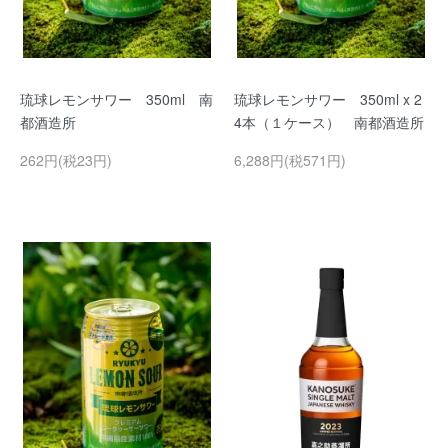
琉球レモンサワー 350ml 南
琉球レモンサワー 350ml x 2
都酒造所
4本（１ケース） 南都酒造所
262円(税23円)
6,288円(税571円)