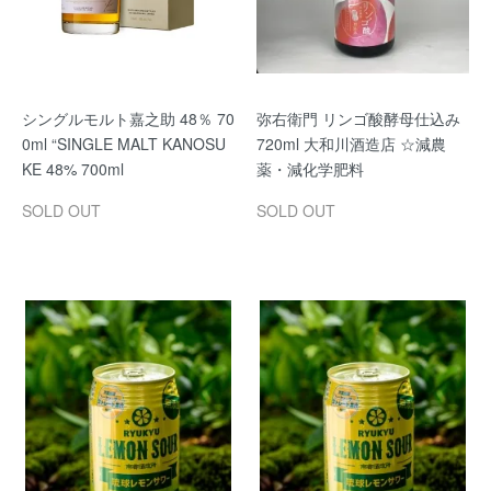
シングルモルト嘉之助 48％ 70
弥右衛門 リンゴ酸酵母仕込み
0ml “SINGLE MALT KANOSU
720ml 大和川酒造店 ☆減農
KE 48% 700ml
薬・減化学肥料
SOLD OUT
SOLD OUT