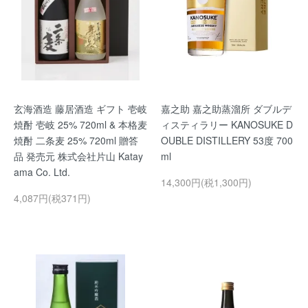
玄海酒造 藤居酒造 ギフト 壱岐
嘉之助 嘉之助蒸溜所 ダブルデ
焼酎 壱岐 25% 720ml & 本格麦
ィスティラリー KANOSUKE D
焼酎 二条麦 25% 720ml 贈答
OUBLE DISTILLERY 53度 700
品 発売元 株式会社片山 Katay
ml
ama Co. Ltd.
14,300円(税1,300円)
4,087円(税371円)