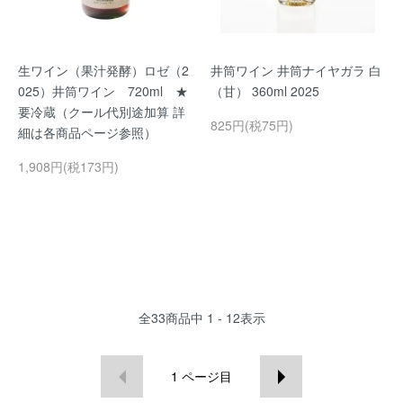
生ワイン（果汁発酵）ロゼ（2
井筒ワイン 井筒ナイヤガラ 白
025）井筒ワイン 720ml ★
（甘） 360ml 2025
要冷蔵（クール代別途加算 詳
825円(税75円)
細は各商品ページ参照）
1,908円(税173円)
全
33
商品中
1 - 12
表示
1
ページ目