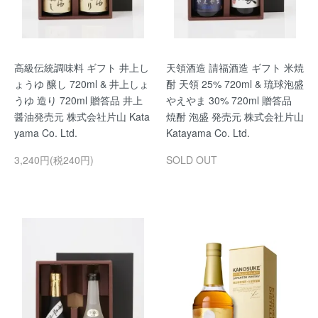
高級伝統調味料 ギフト 井上し
天領酒造 請福酒造 ギフト 米焼
ょうゆ 醸し 720ml & 井上しょ
酎 天領 25% 720ml & 琉球泡盛
うゆ 造り 720ml 贈答品 井上
やえやま 30% 720ml 贈答品
醤油発売元 株式会社片山 Kata
焼酎 泡盛 発売元 株式会社片山
yama Co. Ltd.
Katayama Co. Ltd.
3,240円(税240円)
SOLD OUT