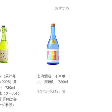
おすすめ
ン（果汁発
玄海酒造 イキボー
2025）井
ル 麦焼酎 720ml
ン 720ml
1,375円(税125円)
蔵（クール代
算 詳細は各
ージ参照）