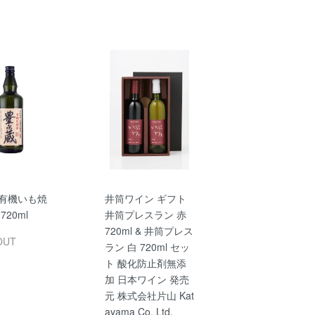
 有機いも焼
井筒ワイン ギフト
720ml
井筒プレスラン 赤
720ml & 井筒プレス
OUT
ラン 白 720ml セッ
ト 酸化防止剤無添
加 日本ワイン 発売
元 株式会社片山 Kat
ayama Co. Ltd.