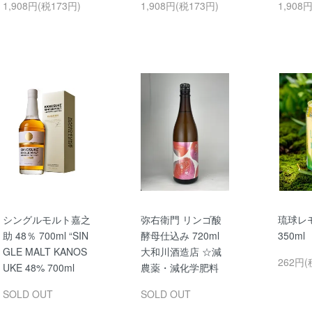
1,908円(税173円)
1,908円(税173円)
1,908
シングルモルト嘉之
弥右衛門 リンゴ酸
琉球レ
助 48％ 700ml “SIN
酵母仕込み 720ml
350m
GLE MALT KANOS
大和川酒造店 ☆減
262円(
UKE 48% 700ml
農薬・減化学肥料
SOLD OUT
SOLD OUT