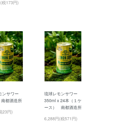
円(税173円)
モンサワー
琉球レモンサワー
l 南都酒造所
350ml x 24本（１ケ
ース） 南都酒造所
税23円)
6,288円(税571円)