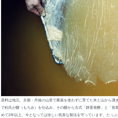
原料は地元、京都・丹後の山里で農薬を使わずに育てた米と山から湧
で杜氏が醪（もろみ）を仕込み、その醪から古式「静置発酵」と「長
めて2年以上、今となっては珍しい気長な製法を守っています。たっ