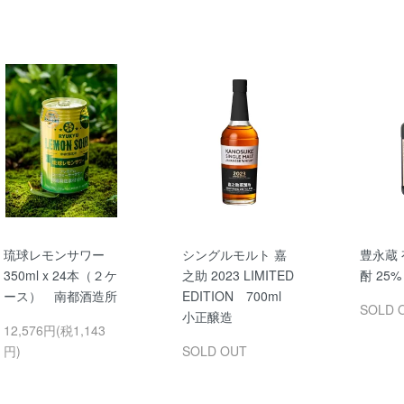
琉球レモンサワー
シングルモルト 嘉
豊永蔵
350ml x 24本（２ケ
之助 2023 LIMITED
酎 25% 
ース） 南都酒造所
EDITION 700ml
SOLD 
小正醸造
12,576円(税1,143
円)
SOLD OUT