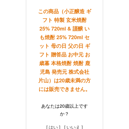
この商品（小正醸造 ギ
フト 特製 玄米焼酎
25% 720ml & 謹醸 い
も焼酎 25% 720ml セ
ット 母の日 父の日 ギ
フト 贈答品 お中元 お
歳暮 本格焼酎 焼酎 鹿
児島 発売元 株式会社
片山）は20歳未満の方
には販売できません。
あなたは20歳以上です
か？
[ はい ]
[ いいえ ]