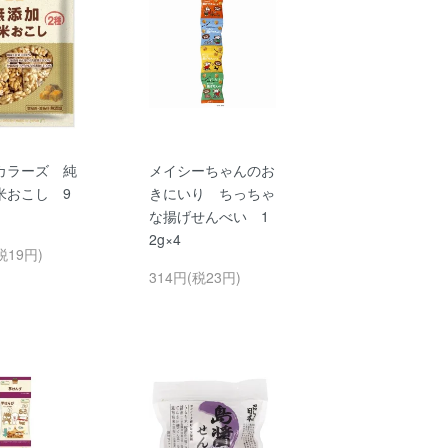
カラーズ 純
メイシーちゃんのお
米おこし 9
きにいり ちっちゃ
な揚げせんべい 1
2g×4
税19円)
314円(税23円)