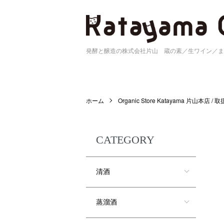
発酵と醸造の株式会社片山 蔵の素／生ワイン／ま
ホーム
Organic Store Katayama 片山本店 /
CATEGORY
清酒
蒸溜酒