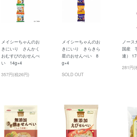
メイシーちゃんのお
メイシーちゃんのお
ノース
きにいり さんかく
きにいり きらきら
国産 
おむすびのおせんべ
星のおせんべい 8
連） 17
い 14g×4
g×4
281円(
357円(税26円)
SOLD OUT