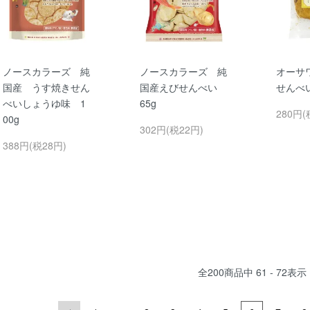
ノースカラーズ 純
ノースカラーズ 純
オーサ
国産 うす焼きせん
国産えびせんべい
せんべ
べいしょうゆ味 1
65g
280円(
00g
302円(税22円)
388円(税28円)
全
200
商品中
61 - 72
表示