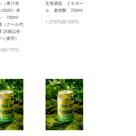
ン（果汁発
玄海酒造 イキボー
2025）井
ル 麦焼酎 720ml
ン 720ml
1,375円(税125円)
蔵（クール代
算 詳細は各
ージ参照）
円(税173円)