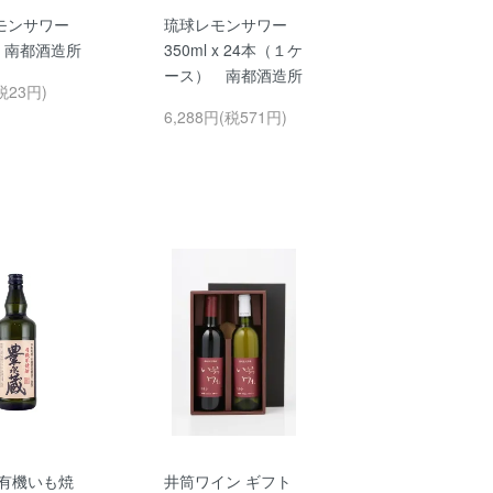
モンサワー
琉球レモンサワー
l 南都酒造所
350ml x 24本（１ケ
ース） 南都酒造所
税23円)
6,288円(税571円)
 有機いも焼
井筒ワイン ギフト