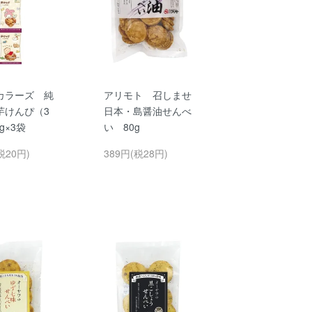
カラーズ 純
アリモト 召しませ
芋けんぴ（3
日本・島醤油せんべ
g×3袋
い 80g
税20円)
389円(税28円)