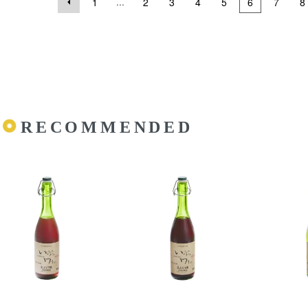
...
1
2
3
4
5
6
7
8
RECOMMENDED