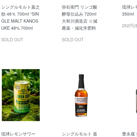
シングルモルト嘉之
弥右衛門 リンゴ酸
琉球レ
助 48％ 700ml “SIN
酵母仕込み 720ml
350m
GLE MALT KANOS
大和川酒造店 ☆減
262円(
UKE 48% 700ml
農薬・減化学肥料
SOLD OUT
SOLD OUT
琉球レモンサワー
シングルモルト 嘉
豊永蔵