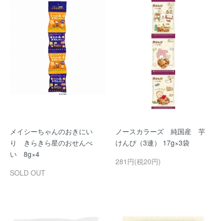
メイシーちゃんのおきにい
ノースカラーズ 純国産 芋
り きらきら星のおせんべ
けんぴ（3連） 17g×3袋
い 8g×4
281円(税20円)
SOLD OUT