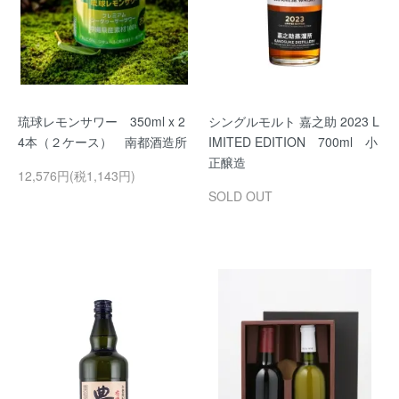
琉球レモンサワー 350ml x 2
シングルモルト 嘉之助 2023 L
4本（２ケース） 南都酒造所
IMITED EDITION 700ml 小
正醸造
12,576円(税1,143円)
SOLD OUT