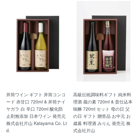
井筒ワイン ギフト 井筒コンコ
高級伝統調味料ギフト 純米料
ード 赤甘口 720ml & 井筒ナイ
理酒 蔵の素 720ml & 昔仕込本
ヤガラ 白 辛口 720ml 酸化防
味醂 720ml セット 母の日 父
止剤無添加 日本ワイン 発売元
の日 ギフト 贈答品 お中元 お
株式会社片山 Katayama Co. Lt
歳暮 料理酒 みりん 発売元 株
d.
式会社片山