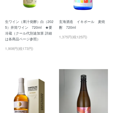
生ワイン（果汁発酵）白（202
玄海酒造 イキボール 麦焼
5）井筒ワイン 720ml ★要
酎 720ml
冷蔵（クール代別途加算 詳細
1,375円(税125円)
は各商品ページ参照）
1,908円(税173円)