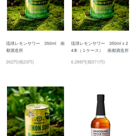
琉球レモンサワー 350ml 南
琉球レモンサワー 350ml x 2
都酒造所
4本（１ケース） 南都酒造所
262円(税23円)
6,288円(税571円)