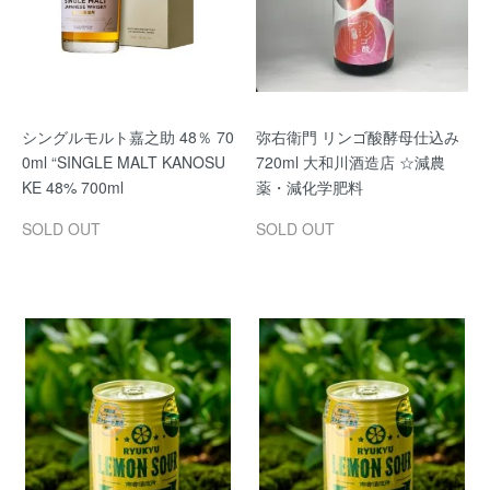
シングルモルト嘉之助 48％ 70
弥右衛門 リンゴ酸酵母仕込み
0ml “SINGLE MALT KANOSU
720ml 大和川酒造店 ☆減農
KE 48% 700ml
薬・減化学肥料
SOLD OUT
SOLD OUT