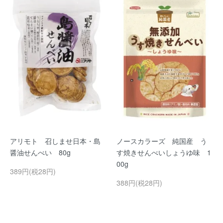
アリモト 召しませ日本・島
ノースカラーズ 純国産 う
醤油せんべい 80g
す焼きせんべいしょうゆ味 1
00g
389円(税28円)
388円(税28円)