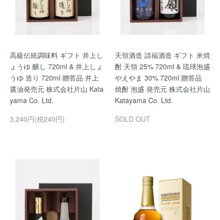
高級伝統調味料 ギフト 井上し
天領酒造 請福酒造 ギフト 米焼
ょうゆ 醸し 720ml & 井上しょ
酎 天領 25% 720ml & 琉球泡盛
うゆ 造り 720ml 贈答品 井上
やえやま 30% 720ml 贈答品
醤油発売元 株式会社片山 Kata
焼酎 泡盛 発売元 株式会社片山
yama Co. Ltd.
Katayama Co. Ltd.
3,240円(税240円)
SOLD OUT