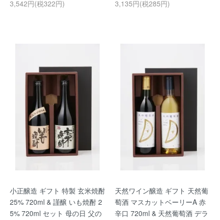
3,542円(税322円)
3,135円(税285円)
小正醸造 ギフト 特製 玄米焼酎
天然ワイン醸造 ギフト 天然葡
25% 720ml & 謹醸 いも焼酎 2
萄酒 マスカットベーリーA 赤
5% 720ml セット 母の日 父の
辛口 720ml & 天然葡萄酒 デラ