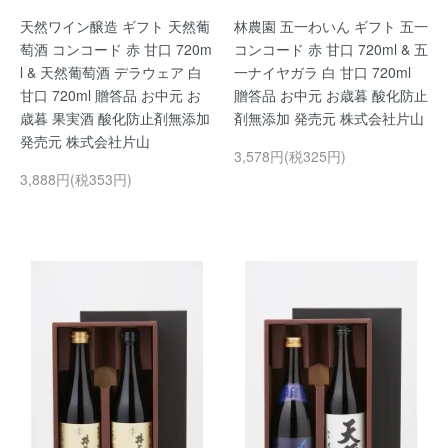
天然ワイン醸造 ギフト 天然葡
林農園 五一わいん ギフト 五一
萄酒 コンコード 赤 甘口 720m
コンコード 赤 甘口 720ml & 五
l & 天然葡萄酒 デラウェア 白
一ナイヤガラ 白 甘口 720ml
甘口 720ml 贈答品 お中元 お
贈答品 お中元 お歳暮 酸化防止
歳暮 果実酒 酸化防止剤無添加
剤無添加 発売元 株式会社片山
発売元 株式会社片山
3,578円(税325円)
3,888円(税353円)