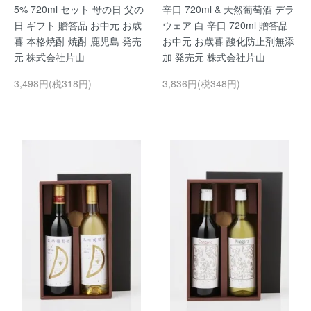
5% 720ml セット 母の日 父の
辛口 720ml & 天然葡萄酒 デラ
日 ギフト 贈答品 お中元 お歳
ウェア 白 辛口 720ml 贈答品
暮 本格焼酎 焼酎 鹿児島 発売
お中元 お歳暮 酸化防止剤無添
元 株式会社片山
加 発売元 株式会社片山
3,498円(税318円)
3,836円(税348円)