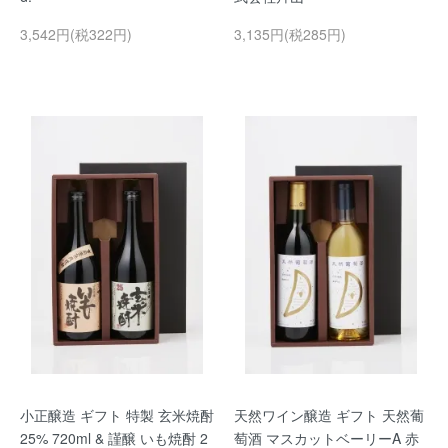
3,542円(税322円)
3,135円(税285円)
小正醸造 ギフト 特製 玄米焼酎
天然ワイン醸造 ギフト 天然葡
25% 720ml & 謹醸 いも焼酎 2
萄酒 マスカットベーリーA 赤