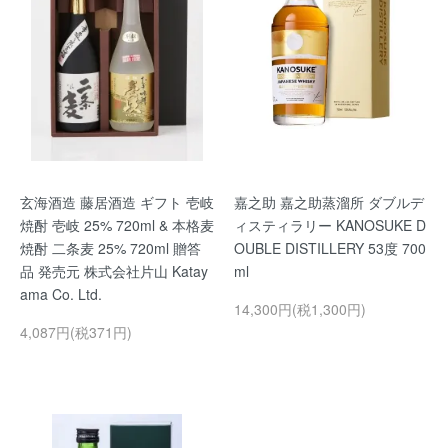
玄海酒造 藤居酒造 ギフト 壱岐
嘉之助 嘉之助蒸溜所 ダブルデ
焼酎 壱岐 25% 720ml & 本格麦
ィスティラリー KANOSUKE D
焼酎 二条麦 25% 720ml 贈答
OUBLE DISTILLERY 53度 700
品 発売元 株式会社片山 Katay
ml
ama Co. Ltd.
14,300円(税1,300円)
4,087円(税371円)