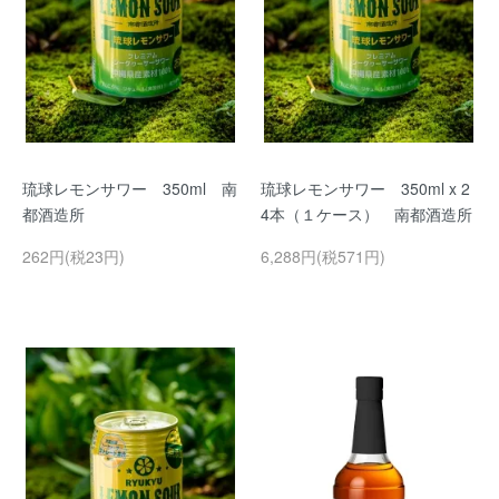
琉球レモンサワー 350ml 南
琉球レモンサワー 350ml x 2
都酒造所
4本（１ケース） 南都酒造所
262円(税23円)
6,288円(税571円)