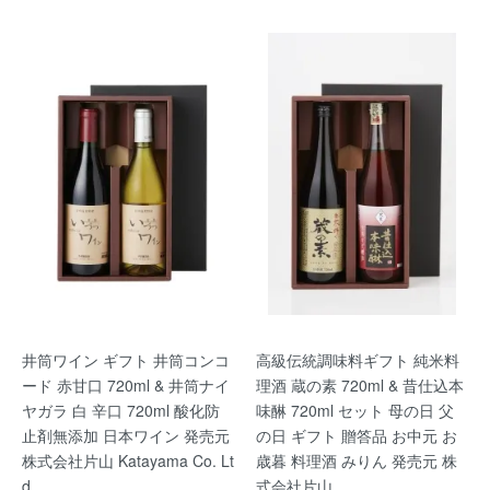
井筒ワイン ギフト 井筒コンコ
高級伝統調味料ギフト 純米料
ード 赤甘口 720ml & 井筒ナイ
理酒 蔵の素 720ml & 昔仕込本
ヤガラ 白 辛口 720ml 酸化防
味醂 720ml セット 母の日 父
止剤無添加 日本ワイン 発売元
の日 ギフト 贈答品 お中元 お
株式会社片山 Katayama Co. Lt
歳暮 料理酒 みりん 発売元 株
d.
式会社片山