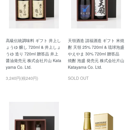
高級伝統調味料 ギフト 井上し
天領酒造 請福酒造 ギフト 米焼
ょうゆ 醸し 720ml & 井上しょ
酎 天領 25% 720ml & 琉球泡盛
うゆ 造り 720ml 贈答品 井上
やえやま 30% 720ml 贈答品
醤油発売元 株式会社片山 Kata
焼酎 泡盛 発売元 株式会社片山
yama Co. Ltd.
Katayama Co. Ltd.
3,240円(税240円)
SOLD OUT