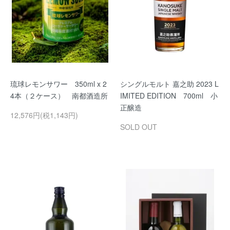
琉球レモンサワー 350ml x 2
シングルモルト 嘉之助 2023 L
4本（２ケース） 南都酒造所
IMITED EDITION 700ml 小
正醸造
12,576円(税1,143円)
SOLD OUT