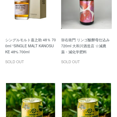
シングルモルト嘉之助 48％ 70
弥右衛門 リンゴ酸酵母仕込み
0ml “SINGLE MALT KANOSU
720ml 大和川酒造店 ☆減農
KE 48% 700ml
薬・減化学肥料
SOLD OUT
SOLD OUT