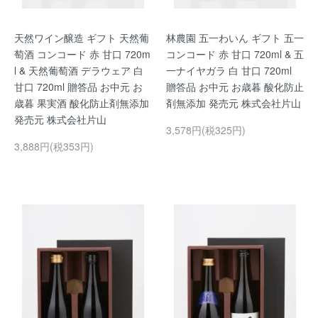
天然ワイン醸造 ギフト 天然葡
林農園 五一わいん ギフト 五一
萄酒 コンコード 赤 甘口 720m
コンコード 赤 甘口 720ml & 五
l & 天然葡萄酒 デラウェア 白
一ナイヤガラ 白 甘口 720ml
甘口 720ml 贈答品 お中元 お
贈答品 お中元 お歳暮 酸化防止
歳暮 果実酒 酸化防止剤無添加
剤無添加 発売元 株式会社片山
発売元 株式会社片山
3,578円(税325円)
3,888円(税353円)