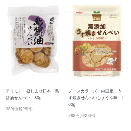
アリモト 召しませ日本・島
ノースカラーズ 純国産 う
醤油せんべい 80g
す焼きせんべいしょうゆ味 1
00g
389円(税28円)
388円(税28円)