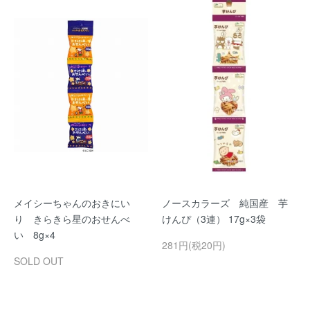
メイシーちゃんのおきにい
ノースカラーズ 純国産 芋
り きらきら星のおせんべ
けんぴ（3連） 17g×3袋
い 8g×4
281円(税20円)
SOLD OUT