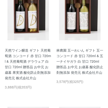
天然ワイン醸造 ギフト 天然葡
林農園 五一わいん ギフト 五一
萄酒 コンコード 赤 甘口 720m
コンコード 赤 甘口 720ml & 五
l & 天然葡萄酒 デラウェア 白
一ナイヤガラ 白 甘口 720ml
甘口 720ml 贈答品 お中元 お
贈答品 お中元 お歳暮 酸化防止
歳暮 果実酒 酸化防止剤無添加
剤無添加 発売元 株式会社片山
発売元 株式会社片山
3,578円(税325円)
3,888円(税353円)