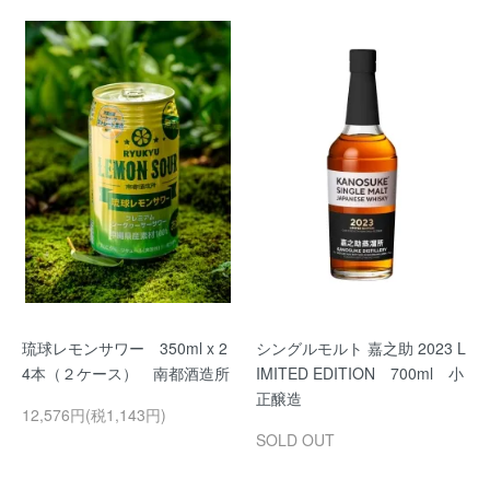
琉球レモンサワー 350ml x 2
シングルモルト 嘉之助 2023 L
4本（２ケース） 南都酒造所
IMITED EDITION 700ml 小
正醸造
12,576円(税1,143円)
SOLD OUT