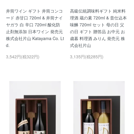
井筒ワイン ギフト 井筒コンコ
高級伝統調味料ギフト 純米料
ード 赤甘口 720ml & 井筒ナイ
理酒 蔵の素 720ml & 昔仕込本
ヤガラ 白 辛口 720ml 酸化防
味醂 720ml セット 母の日 父
止剤無添加 日本ワイン 発売元
の日 ギフト 贈答品 お中元 お
株式会社片山 Katayama Co. Lt
歳暮 料理酒 みりん 発売元 株
d.
式会社片山
3,542円(税322円)
3,135円(税285円)