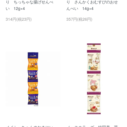
り ちっちゃな揚げせんべ
り さんかくおむすびのおせ
い 12g×4
んべい 14g×4
314円(税23円)
357円(税26円)