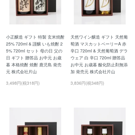
小正醸造 ギフト 特製 玄米焼酎
天然ワイン醸造 ギフト 天然葡
25% 720ml & 謹醸 いも焼酎 2
萄酒 マスカットベーリーA 赤
5% 720ml セット 母の日 父の
辛口 720ml & 天然葡萄酒 デラ
日 ギフト 贈答品 お中元 お歳
ウェア 白 辛口 720ml 贈答品
暮 本格焼酎 焼酎 鹿児島 発売
お中元 お歳暮 酸化防止剤無添
元 株式会社片山
加 発売元 株式会社片山
3,498円(税318円)
3,836円(税348円)