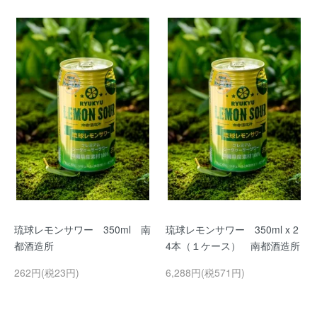
琉球レモンサワー 350ml 南
琉球レモンサワー 350ml x 2
都酒造所
4本（１ケース） 南都酒造所
262円(税23円)
6,288円(税571円)