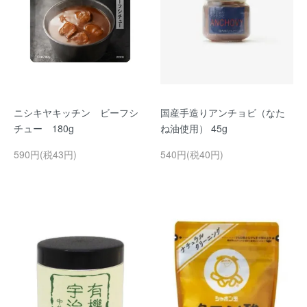
ニシキヤキッチン ビーフシ
国産手造りアンチョビ（なた
チュー 180g
ね油使用） 45g
590円(税43円)
540円(税40円)