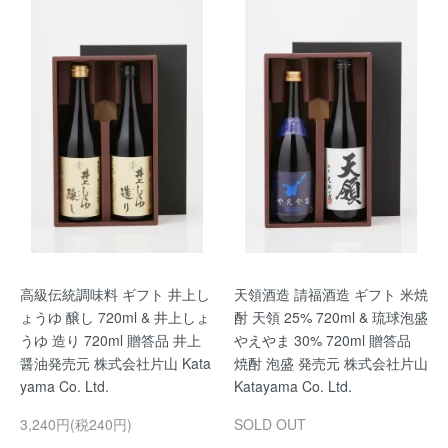
高級伝統調味料 ギフト 井上し
天領酒造 請福酒造 ギフト 米焼
ょうゆ 醸し 720ml & 井上しょ
酎 天領 25% 720ml & 琉球泡盛
うゆ 造り 720ml 贈答品 井上
やえやま 30% 720ml 贈答品
醤油発売元 株式会社片山 Kata
焼酎 泡盛 発売元 株式会社片山
yama Co. Ltd.
Katayama Co. Ltd.
3,240円(税240円)
SOLD OUT