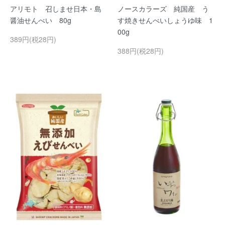
アリモト 召しませ日本・島
ノースカラーズ 純国産 う
醤油せんべい 80g
す焼きせんべいしょうゆ味 1
00g
389円(税28円)
388円(税28円)