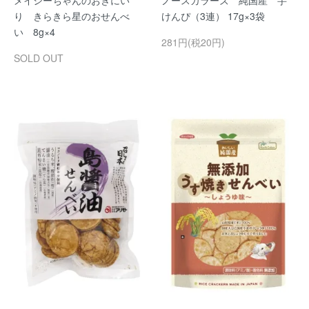
メイシーちゃんのおきにい
ノースカラーズ 純国産 芋
り きらきら星のおせんべ
けんぴ（3連） 17g×3袋
い 8g×4
281円(税20円)
SOLD OUT