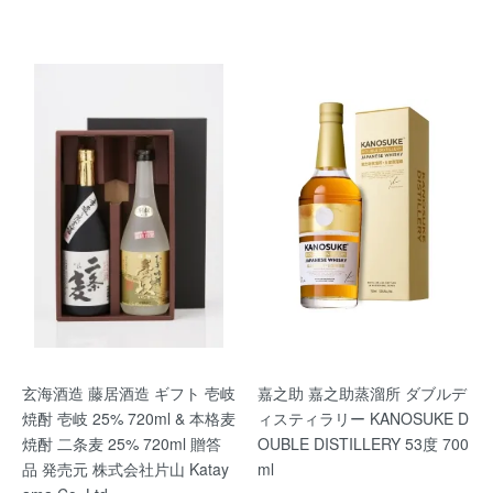
玄海酒造 藤居酒造 ギフト 壱岐
嘉之助 嘉之助蒸溜所 ダブルデ
焼酎 壱岐 25% 720ml & 本格麦
ィスティラリー KANOSUKE D
焼酎 二条麦 25% 720ml 贈答
OUBLE DISTILLERY 53度 700
品 発売元 株式会社片山 Katay
ml