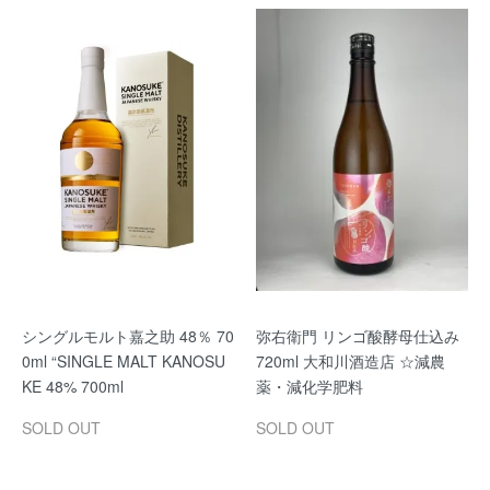
シングルモルト嘉之助 48％ 70
弥右衛門 リンゴ酸酵母仕込み
0ml “SINGLE MALT KANOSU
720ml 大和川酒造店 ☆減農
KE 48% 700ml
薬・減化学肥料
SOLD OUT
SOLD OUT