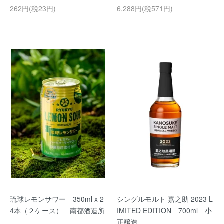
262円(税23円)
6,288円(税571円)
琉球レモンサワー 350ml x 2
シングルモルト 嘉之助 2023 L
4本（２ケース） 南都酒造所
IMITED EDITION 700ml 小
正醸造