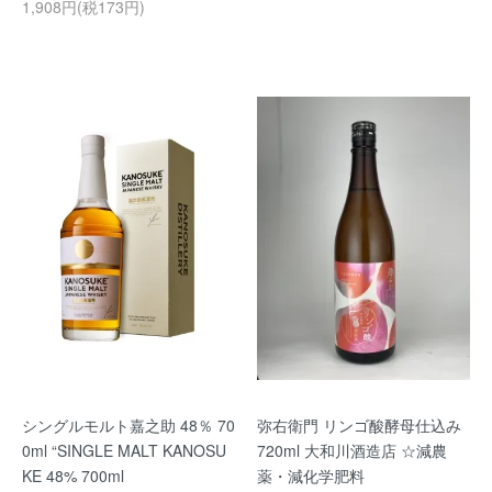
1,908円(税173円)
シングルモルト嘉之助 48％ 70
弥右衛門 リンゴ酸酵母仕込み
0ml “SINGLE MALT KANOSU
720ml 大和川酒造店 ☆減農
KE 48% 700ml
薬・減化学肥料