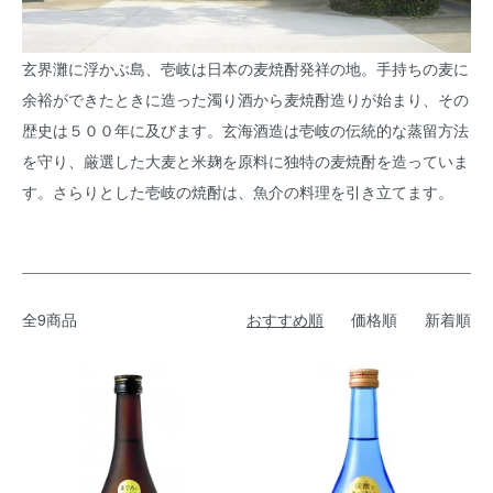
玄界灘に浮かぶ島、壱岐は日本の麦焼酎発祥の地。手持ちの麦に
余裕ができたときに造った濁り酒から麦焼酎造りが始まり、その
歴史は５００年に及びます。玄海酒造は壱岐の伝統的な蒸留方法
を守り、厳選した大麦と米麹を原料に独特の麦焼酎を造っていま
す。さらりとした壱岐の焼酎は、魚介の料理を引き立てます。
全9商品
おすすめ順
価格順
新着順