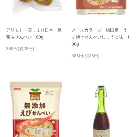
アリモト 召しませ日本・島
ノースカラーズ 純国産 う
醤油せんべい 80g
す焼きせんべいしょうゆ味 1
00g
389円(税28円)
388円(税28円)