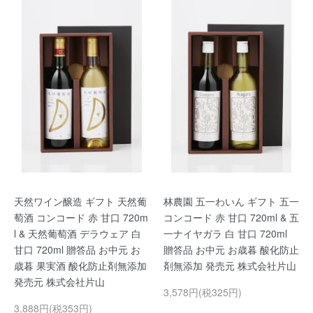
天然ワイン醸造 ギフト 天然葡
林農園 五一わいん ギフト 五一
萄酒 コンコード 赤 甘口 720m
コンコード 赤 甘口 720ml & 五
l & 天然葡萄酒 デラウェア 白
一ナイヤガラ 白 甘口 720ml
甘口 720ml 贈答品 お中元 お
贈答品 お中元 お歳暮 酸化防止
歳暮 果実酒 酸化防止剤無添加
剤無添加 発売元 株式会社片山
発売元 株式会社片山
3,578円(税325円)
3,888円(税353円)