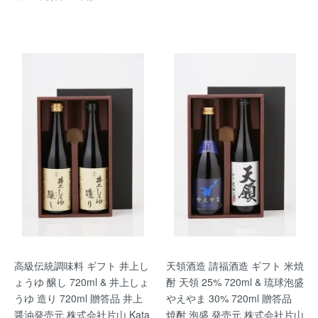
高級伝統調味料 ギフト 井上し
天領酒造 請福酒造 ギフト 米焼
ょうゆ 醸し 720ml & 井上しょ
酎 天領 25% 720ml & 琉球泡盛
うゆ 造り 720ml 贈答品 井上
やえやま 30% 720ml 贈答品
醤油発売元 株式会社片山 Kata
焼酎 泡盛 発売元 株式会社片山