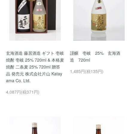
玄海酒造 藤居酒造 ギフト 壱岐
謹醸 壱岐 25% 玄海酒
焼酎 壱岐 25% 720ml & 本格麦
造 720ml
焼酎 二条麦 25% 720ml 贈答
1,485円(税135円)
品 発売元 株式会社片山 Katay
ama Co. Ltd.
4,087円(税371円)