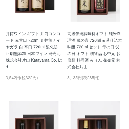
井筒ワイン ギフト 井筒コンコ
高級伝統調味料ギフト 純米料
ード 赤甘口 720ml & 井筒ナイ
理酒 蔵の素 720ml & 昔仕込本
ヤガラ 白 辛口 720ml 酸化防
味醂 720ml セット 母の日 父
止剤無添加 日本ワイン 発売元
の日 ギフト 贈答品 お中元 お
株式会社片山 Katayama Co. Lt
歳暮 料理酒 みりん 発売元 株
d.
式会社片山
3,542円(税322円)
3,135円(税285円)