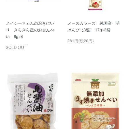
メイシーちゃんのおきにい
ノースカラーズ 純国産 芋
り きらきら星のおせんべ
けんぴ（3連） 17g×3袋
い 8g×4
281円(税20円)
SOLD OUT