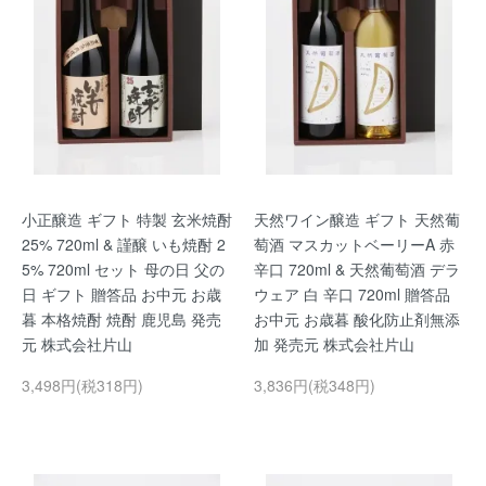
小正醸造 ギフト 特製 玄米焼酎
天然ワイン醸造 ギフト 天然葡
25% 720ml & 謹醸 いも焼酎 2
萄酒 マスカットベーリーA 赤
5% 720ml セット 母の日 父の
辛口 720ml & 天然葡萄酒 デラ
日 ギフト 贈答品 お中元 お歳
ウェア 白 辛口 720ml 贈答品
暮 本格焼酎 焼酎 鹿児島 発売
お中元 お歳暮 酸化防止剤無添
元 株式会社片山
加 発売元 株式会社片山
3,498円(税318円)
3,836円(税348円)