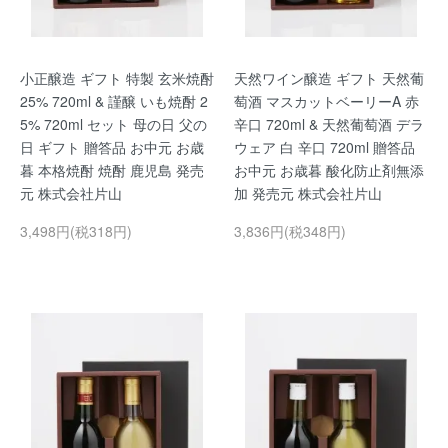
小正醸造 ギフト 特製 玄米焼酎
天然ワイン醸造 ギフト 天然葡
25% 720ml & 謹醸 いも焼酎 2
萄酒 マスカットベーリーA 赤
5% 720ml セット 母の日 父の
辛口 720ml & 天然葡萄酒 デラ
日 ギフト 贈答品 お中元 お歳
ウェア 白 辛口 720ml 贈答品
暮 本格焼酎 焼酎 鹿児島 発売
お中元 お歳暮 酸化防止剤無添
元 株式会社片山
加 発売元 株式会社片山
3,498円(税318円)
3,836円(税348円)