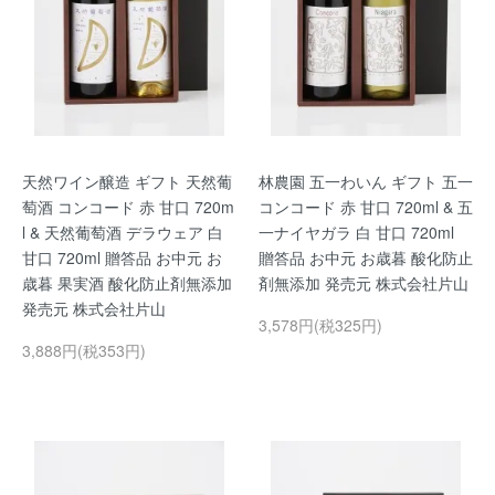
天然ワイン醸造 ギフト 天然葡
林農園 五一わいん ギフト 五一
萄酒 コンコード 赤 甘口 720m
コンコード 赤 甘口 720ml & 五
l & 天然葡萄酒 デラウェア 白
一ナイヤガラ 白 甘口 720ml
甘口 720ml 贈答品 お中元 お
贈答品 お中元 お歳暮 酸化防止
歳暮 果実酒 酸化防止剤無添加
剤無添加 発売元 株式会社片山
発売元 株式会社片山
3,578円(税325円)
3,888円(税353円)