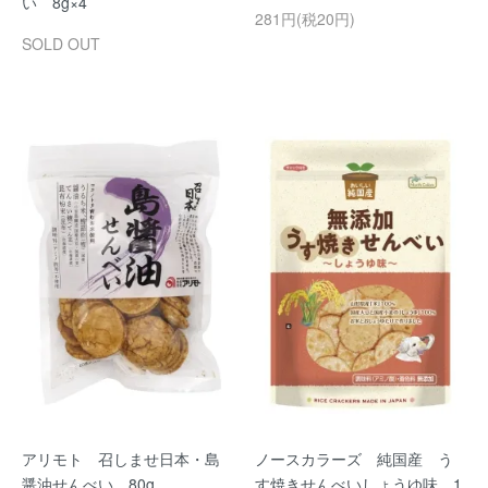
い 8g×4
281円(税20円)
SOLD OUT
アリモト 召しませ日本・島
ノースカラーズ 純国産 う
醤油せんべい 80g
す焼きせんべいしょうゆ味 1