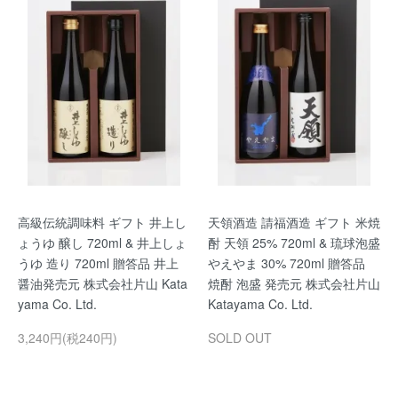
高級伝統調味料 ギフト 井上し
天領酒造 請福酒造 ギフト 米焼
ょうゆ 醸し 720ml & 井上しょ
酎 天領 25% 720ml & 琉球泡盛
うゆ 造り 720ml 贈答品 井上
やえやま 30% 720ml 贈答品
醤油発売元 株式会社片山 Kata
焼酎 泡盛 発売元 株式会社片山
yama Co. Ltd.
Katayama Co. Ltd.
3,240円(税240円)
SOLD OUT