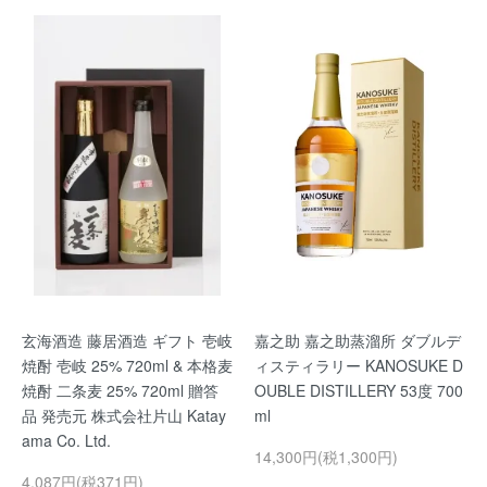
玄海酒造 藤居酒造 ギフト 壱岐
嘉之助 嘉之助蒸溜所 ダブルデ
焼酎 壱岐 25% 720ml & 本格麦
ィスティラリー KANOSUKE D
焼酎 二条麦 25% 720ml 贈答
OUBLE DISTILLERY 53度 700
品 発売元 株式会社片山 Katay
ml
ama Co. Ltd.
14,300円(税1,300円)
4,087円(税371円)