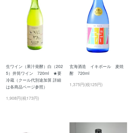
生ワイン（果汁発酵）白（202
玄海酒造 イキボール 麦焼
5）井筒ワイン 720ml ★要
酎 720ml
冷蔵（クール代別途加算 詳細
1,375円(税125円)
は各商品ページ参照）
1,908円(税173円)