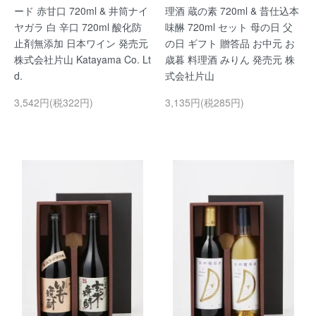
ード 赤甘口 720ml & 井筒ナイ
理酒 蔵の素 720ml & 昔仕込本
ヤガラ 白 辛口 720ml 酸化防
味醂 720ml セット 母の日 父
止剤無添加 日本ワイン 発売元
の日 ギフト 贈答品 お中元 お
株式会社片山 Katayama Co. Lt
歳暮 料理酒 みりん 発売元 株
d.
式会社片山
3,542円(税322円)
3,135円(税285円)