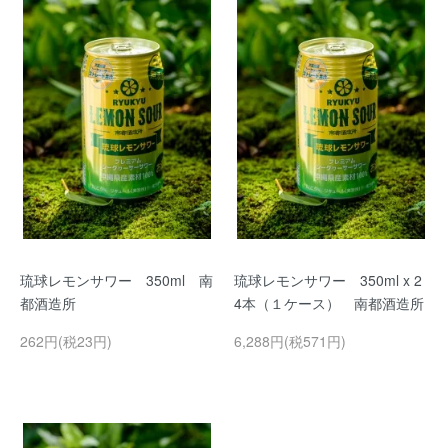
琉球レモンサワー 350ml 南
琉球レモンサワー 350ml x 2
都酒造所
4本（１ケース） 南都酒造所
262円(税23円)
6,288円(税571円)