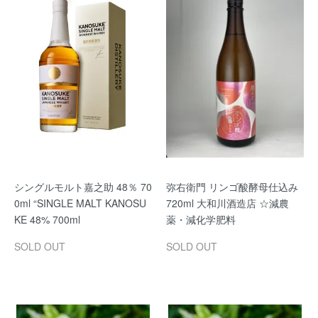
シングルモルト嘉之助 48％ 70
弥右衛門 リンゴ酸酵母仕込み
0ml “SINGLE MALT KANOSU
720ml 大和川酒造店 ☆減農
KE 48% 700ml
薬・減化学肥料
SOLD OUT
SOLD OUT