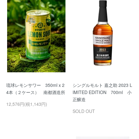
琉球レモンサワー 350ml x 2
シングルモルト 嘉之助 2023 L
4本（２ケース） 南都酒造所
IMITED EDITION 700ml 小
正醸造
12,576円(税1,143円)
SOLD OUT