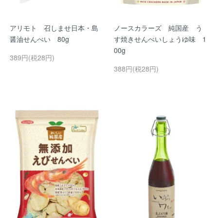
アリモト 召しませ日本・島
ノースカラーズ 純国産 う
醤油せんべい 80g
す焼きせんべいしょうゆ味 1
00g
389円(税28円)
388円(税28円)