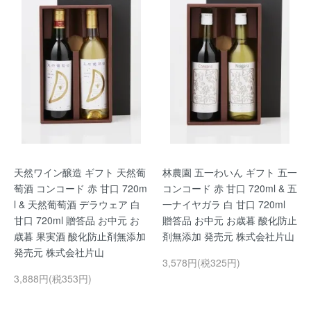
天然ワイン醸造 ギフト 天然葡
林農園 五一わいん ギフト 五一
萄酒 コンコード 赤 甘口 720m
コンコード 赤 甘口 720ml & 五
l & 天然葡萄酒 デラウェア 白
一ナイヤガラ 白 甘口 720ml
甘口 720ml 贈答品 お中元 お
贈答品 お中元 お歳暮 酸化防止
歳暮 果実酒 酸化防止剤無添加
剤無添加 発売元 株式会社片山
発売元 株式会社片山
3,578円(税325円)
3,888円(税353円)