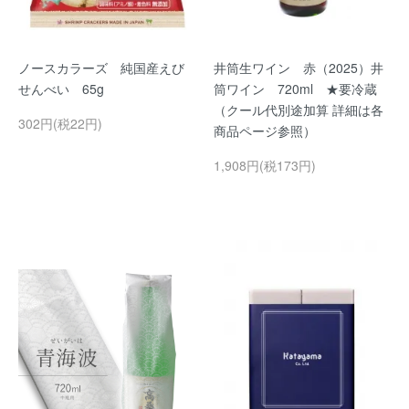
ノースカラーズ 純国産えび
井筒生ワイン 赤（2025）井
せんべい 65g
筒ワイン 720ml ★要冷蔵
（クール代別途加算 詳細は各
302円(税22円)
商品ページ参照）
1,908円(税173円)