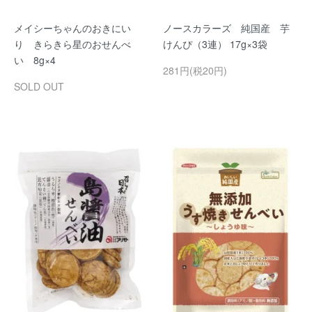
メイシーちゃんのおきにい
ノースカラーズ 純国産 芋
り きらきら星のおせんべ
けんぴ（3連） 17g×3袋
い 8g×4
281円(税20円)
SOLD OUT