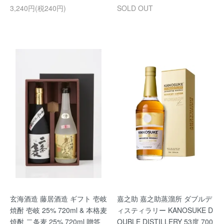
3,240円(税240円)
SOLD OUT
玄海酒造 藤居酒造 ギフト 壱岐
嘉之助 嘉之助蒸溜所 ダブルデ
焼酎 壱岐 25% 720ml & 本格麦
ィスティラリー KANOSUKE D
焼酎 二条麦 25% 720ml 贈答
OUBLE DISTILLERY 53度 700