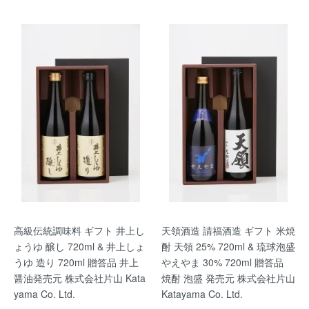
高級伝統調味料 ギフト 井上し
天領酒造 請福酒造 ギフト 米焼
ょうゆ 醸し 720ml & 井上しょ
酎 天領 25% 720ml & 琉球泡盛
うゆ 造り 720ml 贈答品 井上
やえやま 30% 720ml 贈答品
醤油発売元 株式会社片山 Kata
焼酎 泡盛 発売元 株式会社片山
yama Co. Ltd.
Katayama Co. Ltd.