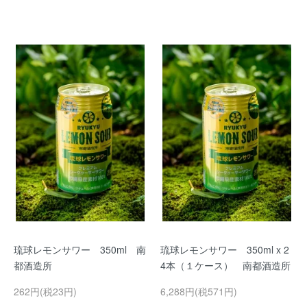
琉球レモンサワー 350ml 南
琉球レモンサワー 350ml x 2
都酒造所
4本（１ケース） 南都酒造所
262円(税23円)
6,288円(税571円)