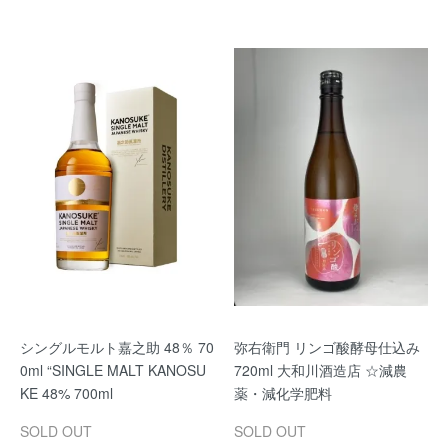
シングルモルト嘉之助 48％ 70
弥右衛門 リンゴ酸酵母仕込み
0ml “SINGLE MALT KANOSU
720ml 大和川酒造店 ☆減農
KE 48% 700ml
薬・減化学肥料
SOLD OUT
SOLD OUT