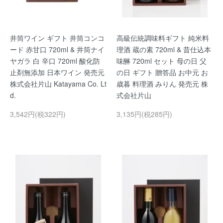
井筒ワイン ギフト 井筒コンコ
高級伝統調味料ギフト 純米料
ード 赤甘口 720ml & 井筒ナイ
理酒 蔵の素 720ml & 昔仕込本
ヤガラ 白 辛口 720ml 酸化防
味醂 720ml セット 母の日 父
止剤無添加 日本ワイン 発売元
の日 ギフト 贈答品 お中元 お
株式会社片山 Katayama Co. Lt
歳暮 料理酒 みりん 発売元 株
d.
式会社片山
3,542円(税322円)
3,135円(税285円)