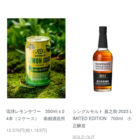
琉球レモンサワー 350ml x 2
シングルモルト 嘉之助 2023 L
4本（２ケース） 南都酒造所
IMITED EDITION 700ml 小
正醸造
12,576円(税1,143円)
SOLD OUT