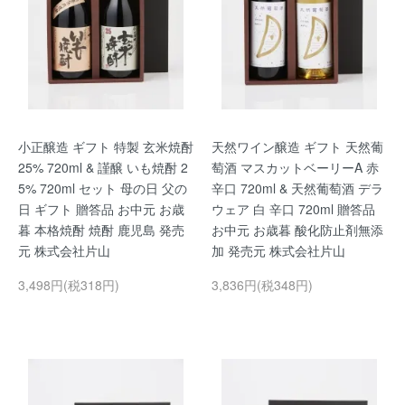
小正醸造 ギフト 特製 玄米焼酎
天然ワイン醸造 ギフト 天然葡
25% 720ml & 謹醸 いも焼酎 2
萄酒 マスカットベーリーA 赤
5% 720ml セット 母の日 父の
辛口 720ml & 天然葡萄酒 デラ
日 ギフト 贈答品 お中元 お歳
ウェア 白 辛口 720ml 贈答品
暮 本格焼酎 焼酎 鹿児島 発売
お中元 お歳暮 酸化防止剤無添
元 株式会社片山
加 発売元 株式会社片山
3,498円(税318円)
3,836円(税348円)