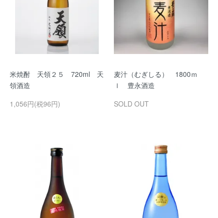
米焼酎 天領２５ 720ml 天
麦汁（むぎしる） 1800ｍ
領酒造
ｌ 豊永酒造
1,056円(税96円)
SOLD OUT