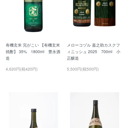
有機玄米 完がこい 【有機玄米
メローコヅル 嘉之助カスクフ
焼酎】 35% 1800ml 豊永酒
ィニッシュ 2025 700ml 小
造
正醸造
4,620円(税420円)
5,500円(税500円)