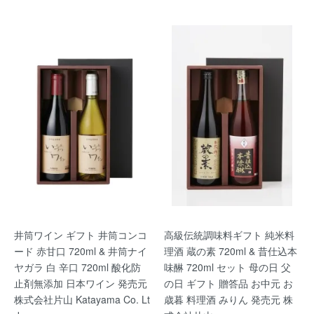
井筒ワイン ギフト 井筒コンコ
高級伝統調味料ギフト 純米料
ード 赤甘口 720ml & 井筒ナイ
理酒 蔵の素 720ml & 昔仕込本
ヤガラ 白 辛口 720ml 酸化防
味醂 720ml セット 母の日 父
止剤無添加 日本ワイン 発売元
の日 ギフト 贈答品 お中元 お
株式会社片山 Katayama Co. Lt
歳暮 料理酒 みりん 発売元 株