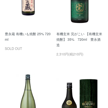
豊永蔵 有機いも焼酎 25% 720
有機玄米 完がこい 【有機玄米
ml
焼酎】 35% 720ml 豊永酒
造
SOLD OUT
2,310円(税210円)