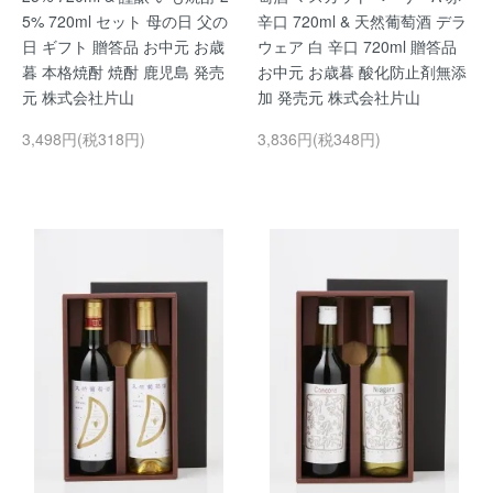
5% 720ml セット 母の日 父の
辛口 720ml & 天然葡萄酒 デラ
日 ギフト 贈答品 お中元 お歳
ウェア 白 辛口 720ml 贈答品
暮 本格焼酎 焼酎 鹿児島 発売
お中元 お歳暮 酸化防止剤無添
元 株式会社片山
加 発売元 株式会社片山
3,498円(税318円)
3,836円(税348円)