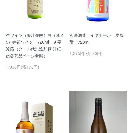
生ワイン（果汁発酵）白（202
玄海酒造 イキボール 麦焼
5）井筒ワイン 720ml ★要
酎 720ml
冷蔵（クール代別途加算 詳細
1,375円(税125円)
は各商品ページ参照）
1,908円(税173円)