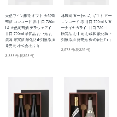
天然ワイン醸造 ギフト 天然葡
林農園 五一わいん ギフト 五一
萄酒 コンコード 赤 甘口 720m
コンコード 赤 甘口 720ml & 五
l & 天然葡萄酒 デラウェア 白
一ナイヤガラ 白 甘口 720ml
甘口 720ml 贈答品 お中元 お
贈答品 お中元 お歳暮 酸化防止
歳暮 果実酒 酸化防止剤無添加
剤無添加 発売元 株式会社片山
発売元 株式会社片山
3,578円(税325円)
3,888円(税353円)