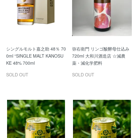
シングルモルト嘉之助 48％ 70
弥右衛門 リンゴ酸酵母仕込み
0ml “SINGLE MALT KANOSU
720ml 大和川酒造店 ☆減農
KE 48% 700ml
薬・減化学肥料
SOLD OUT
SOLD OUT