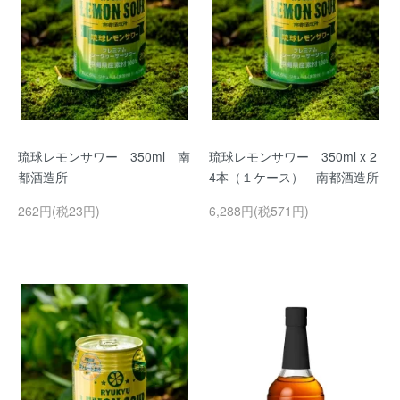
琉球レモンサワー 350ml 南
琉球レモンサワー 350ml x 2
都酒造所
4本（１ケース） 南都酒造所
262円(税23円)
6,288円(税571円)