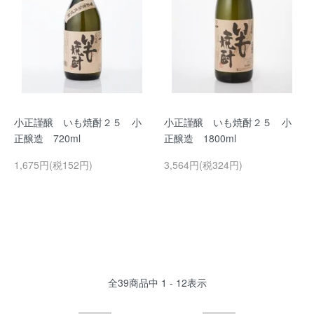
小正謹醸 いも焼酎２５ 小
小正謹醸 いも焼酎２５ 小
正醸造 720ml
正醸造 1800ml
1,675円(税152円)
3,564円(税324円)
全
39
商品中
1 - 12
表示