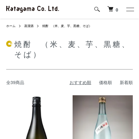
0
ホーム
蒸溜酒
焼酎 （米、麦、芋、黒糖、そば）
焼酎 （米、麦、芋、黒糖、
そば）
全39商品
おすすめ順
価格順
新着順