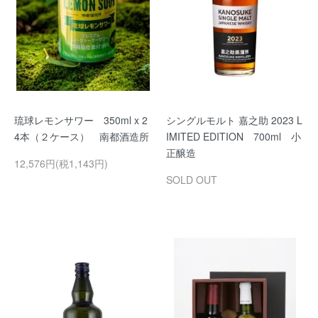
琉球レモンサワー 350ml x 2
シングルモルト 嘉之助 2023 L
4本（２ケース） 南都酒造所
IMITED EDITION 700ml 小
正醸造
12,576円(税1,143円)
SOLD OUT