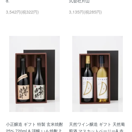
d.
式会社片山
3,542円(税322円)
3,135円(税285円)
小正醸造 ギフト 特製 玄米焼酎
天然ワイン醸造 ギフト 天然葡
25% 720ml & 謹醸 いも焼酎 2
萄酒 マスカットベーリーA 赤