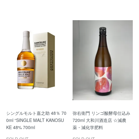
シングルモルト嘉之助 48％ 70
弥右衛門 リンゴ酸酵母仕込み
0ml “SINGLE MALT KANOSU
720ml 大和川酒造店 ☆減農
KE 48% 700ml
薬・減化学肥料
SOLD OUT
SOLD OUT