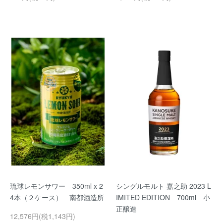
琉球レモンサワー 350ml x 2
シングルモルト 嘉之助 2023 L
4本（２ケース） 南都酒造所
IMITED EDITION 700ml 小
正醸造
12,576円(税1,143円)