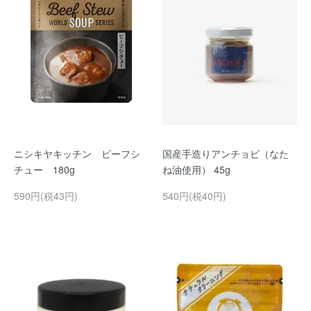
ニシキヤキッチン ビーフシ
国産手造りアンチョビ（なた
チュー 180g
ね油使用） 45g
590円(税43円)
540円(税40円)