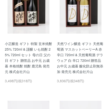
小正醸造 ギフト 特製 玄米焼酎
天然ワイン醸造 ギフト 天然葡
25% 720ml & 謹醸 いも焼酎 2
萄酒 マスカットベーリーA 赤
5% 720ml セット 母の日 父の
辛口 720ml & 天然葡萄酒 デラ
日 ギフト 贈答品 お中元 お歳
ウェア 白 辛口 720ml 贈答品
暮 本格焼酎 焼酎 鹿児島 発売
お中元 お歳暮 酸化防止剤無添
元 株式会社片山
加 発売元 株式会社片山
3,498円(税318円)
3,836円(税348円)