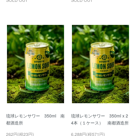
琉球レモンサワー 350ml 南
琉球レモンサワー 350ml x 2
都酒造所
4本（１ケース） 南都酒造所
262円(税23円)
6,288円(税571円)