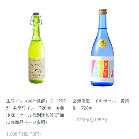
生ワイン（果汁発酵）白（202
玄海酒造 イキボール 麦焼
5）井筒ワイン 720ml ★要
酎 720ml
冷蔵（クール代別途加算 詳細
1,375円(税125円)
は各商品ページ参照）
1,908円(税173円)