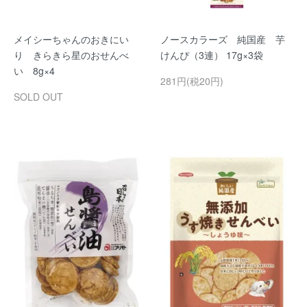
メイシーちゃんのおきにい
ノースカラーズ 純国産 芋
り きらきら星のおせんべ
けんぴ（3連） 17g×3袋
い 8g×4
281円(税20円)
SOLD OUT