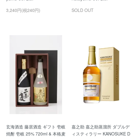
3,240円(税240円)
SOLD OUT
玄海酒造 藤居酒造 ギフト 壱岐
嘉之助 嘉之助蒸溜所 ダブルデ
焼酎 壱岐 25% 720ml & 本格麦
ィスティラリー KANOSUKE D