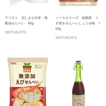
アリモト 召しませ日本・島
ノースカラーズ 純国産 う
醤油せんべい 80g
す焼きせんべいしょうゆ味 1
00g
389円(税28円)
388円(税28円)