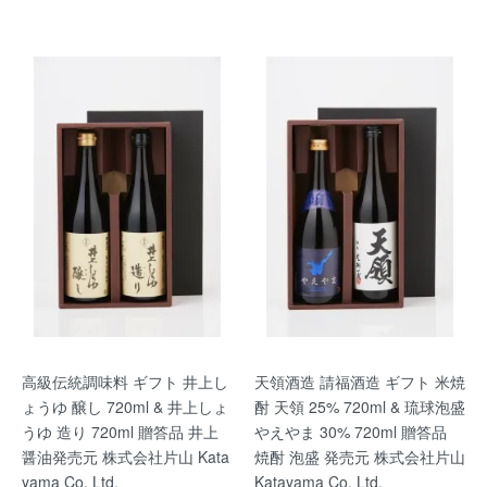
高級伝統調味料 ギフト 井上し
天領酒造 請福酒造 ギフト 米焼
ょうゆ 醸し 720ml & 井上しょ
酎 天領 25% 720ml & 琉球泡盛
うゆ 造り 720ml 贈答品 井上
やえやま 30% 720ml 贈答品
醤油発売元 株式会社片山 Kata
焼酎 泡盛 発売元 株式会社片山
yama Co. Ltd.
Katayama Co. Ltd.