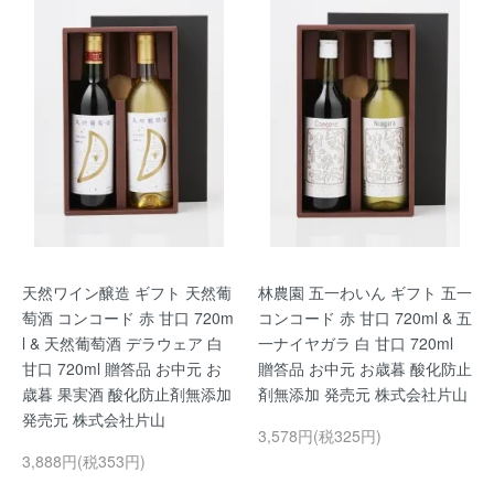
天然ワイン醸造 ギフト 天然葡
林農園 五一わいん ギフト 五一
萄酒 コンコード 赤 甘口 720m
コンコード 赤 甘口 720ml & 五
l & 天然葡萄酒 デラウェア 白
一ナイヤガラ 白 甘口 720ml
甘口 720ml 贈答品 お中元 お
贈答品 お中元 お歳暮 酸化防止
歳暮 果実酒 酸化防止剤無添加
剤無添加 発売元 株式会社片山
発売元 株式会社片山
3,578円(税325円)
3,888円(税353円)