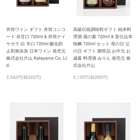
井筒ワイン ギフト 井筒コンコ
高級伝統調味料ギフト 純米料
ード 赤甘口 720ml & 井筒ナイ
理酒 蔵の素 720ml & 昔仕込本
ヤガラ 白 辛口 720ml 酸化防
味醂 720ml セット 母の日 父
止剤無添加 日本ワイン 発売元
の日 ギフト 贈答品 お中元 お
株式会社片山 Katayama Co. Lt
歳暮 料理酒 みりん 発売元 株
d.
式会社片山
3,542円(税322円)
3,135円(税285円)