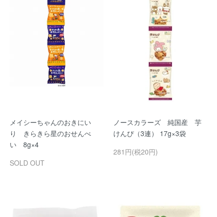
メイシーちゃんのおきにい
ノースカラーズ 純国産 芋
り きらきら星のおせんべ
けんぴ（3連） 17g×3袋
い 8g×4
281円(税20円)
SOLD OUT