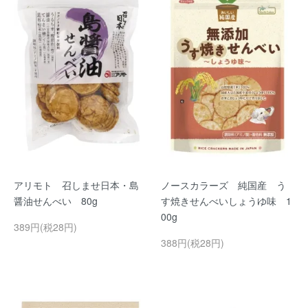
アリモト 召しませ日本・島
ノースカラーズ 純国産 う
醤油せんべい 80g
す焼きせんべいしょうゆ味 1
00g
389円(税28円)
388円(税28円)