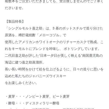
複数本をご注文いただきましても、受注致しませんのでご了承く
ださいませ。
【製品特長】
「シングルモルト嘉之助」は、3 基のポットスチルで造り分けた
原酒を、樽貯蔵焼酎「メローコヅル」で
使用したアメリカンホワイトオークのリチャーカスクで熟成。こ
れをキーモルトにブレンドを吟味し、 ボトリングしています。
二代目嘉之助が評した“日本一夕日が美しく映える”南国鹿児島の
海辺に建つ嘉之助蒸溜所。
長い長い時間をかけて絵を仕上げるように、日々の造りに思いを
込めた私たちのジャパニーズウイスキー
をお楽しみください。
・麦芽・・・ノンピート麦芽、ピート麦芽
・酵母・・・ディスティラリー酵母