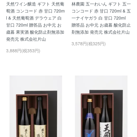
天然ワイン醸造 ギフト 天然葡
林農園 五一わいん ギフト 五一
萄酒 コンコード 赤 甘口 720m
コンコード 赤 甘口 720ml & 五
l & 天然葡萄酒 デラウェア 白
一ナイヤガラ 白 甘口 720ml
甘口 720ml 贈答品 お中元 お
贈答品 お中元 お歳暮 酸化防止
歳暮 果実酒 酸化防止剤無添加
剤無添加 発売元 株式会社片山
発売元 株式会社片山
3,578円(税325円)
3,888円(税353円)