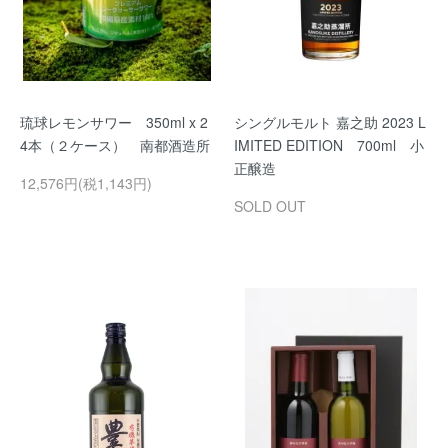
琉球レモンサワー 350ml x 2
シングルモルト 嘉之助 2023 L
4本（２ケース） 南都酒造所
IMITED EDITION 700ml 小
正醸造
12,576円(税1,143円)
SOLD OUT