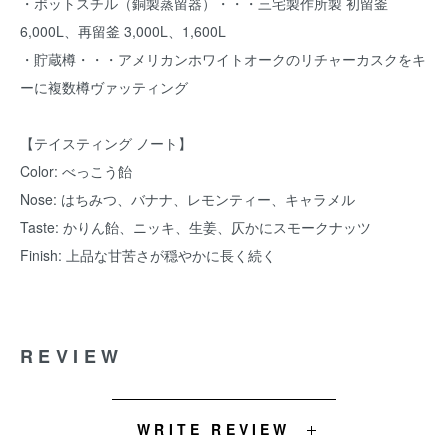
・ポットスチル（銅製蒸留器）・・・三宅製作所製 初留釜
6,000L、再留釜 3,000L、1,600L
・貯蔵樽・・・アメリカンホワイトオークのリチャーカスクをキ
ーに複数樽ヴァッティング
【テイスティング ノート】
Color: べっこう飴
Nose: はちみつ、バナナ、レモンティー、キャラメル
Taste: かりん飴、ニッキ、生姜、仄かにスモークナッツ
Finish: 上品な甘苦さが穏やかに長く続く
REVIEW
WRITE REVIEW