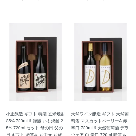
小正醸造 ギフト 特製 玄米焼酎
天然ワイン醸造 ギフト 天然葡
25% 720ml & 謹醸 いも焼酎 2
萄酒 マスカットベーリーA 赤
5% 720ml セット 母の日 父の
辛口 720ml & 天然葡萄酒 デラ
日 ギフト 贈答品 お中元 お歳
ウェア 白 辛口 720ml 贈答品