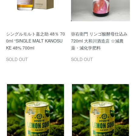
シングルモルト嘉之助 48％ 70
弥右衛門 リンゴ酸酵母仕込み
0ml “SINGLE MALT KANOSU
720ml 大和川酒造店 ☆減農
KE 48% 700ml
薬・減化学肥料
SOLD OUT
SOLD OUT