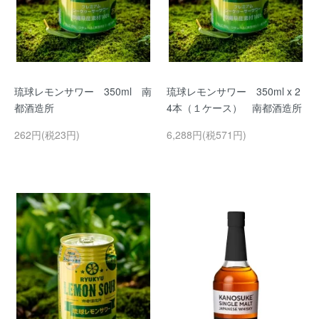
琉球レモンサワー 350ml 南
琉球レモンサワー 350ml x 2
都酒造所
4本（１ケース） 南都酒造所
262円(税23円)
6,288円(税571円)