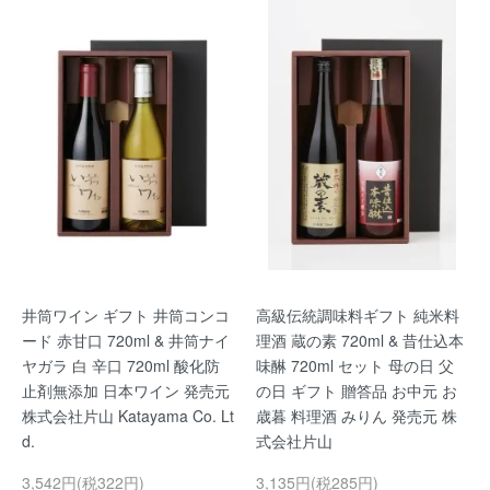
井筒ワイン ギフト 井筒コンコ
高級伝統調味料ギフト 純米料
ード 赤甘口 720ml & 井筒ナイ
理酒 蔵の素 720ml & 昔仕込本
ヤガラ 白 辛口 720ml 酸化防
味醂 720ml セット 母の日 父
止剤無添加 日本ワイン 発売元
の日 ギフト 贈答品 お中元 お
株式会社片山 Katayama Co. Lt
歳暮 料理酒 みりん 発売元 株
d.
式会社片山
3,542円(税322円)
3,135円(税285円)