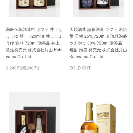
高級伝統調味料 ギフト 井上し
天領酒造 請福酒造 ギフト 米焼
ょうゆ 醸し 720ml & 井上しょ
酎 天領 25% 720ml & 琉球泡盛
うゆ 造り 720ml 贈答品 井上
やえやま 30% 720ml 贈答品
醤油発売元 株式会社片山 Kata
焼酎 泡盛 発売元 株式会社片山
yama Co. Ltd.
Katayama Co. Ltd.
3,240円(税240円)
SOLD OUT