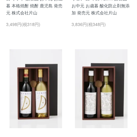
暮 本格焼酎 焼酎 鹿児島 発売
お中元 お歳暮 酸化防止剤無添
元 株式会社片山
加 発売元 株式会社片山
3,498円(税318円)
3,836円(税348円)