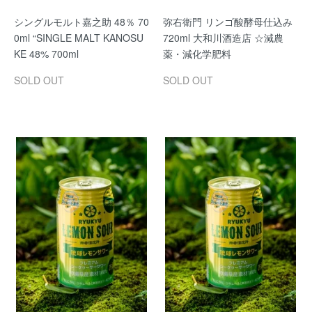
シングルモルト嘉之助 48％ 70
弥右衛門 リンゴ酸酵母仕込み
0ml “SINGLE MALT KANOSU
720ml 大和川酒造店 ☆減農
KE 48% 700ml
薬・減化学肥料
SOLD OUT
SOLD OUT