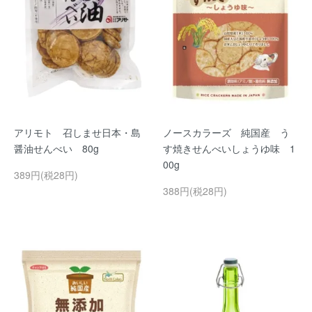
アリモト 召しませ日本・島
ノースカラーズ 純国産 う
醤油せんべい 80g
す焼きせんべいしょうゆ味 1
00g
389円(税28円)
388円(税28円)