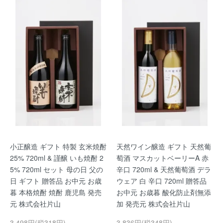
小正醸造 ギフト 特製 玄米焼酎
天然ワイン醸造 ギフト 天然葡
25% 720ml & 謹醸 いも焼酎 2
萄酒 マスカットベーリーA 赤
5% 720ml セット 母の日 父の
辛口 720ml & 天然葡萄酒 デラ
日 ギフト 贈答品 お中元 お歳
ウェア 白 辛口 720ml 贈答品
暮 本格焼酎 焼酎 鹿児島 発売
お中元 お歳暮 酸化防止剤無添
元 株式会社片山
加 発売元 株式会社片山
3,498円(税318円)
3,836円(税348円)