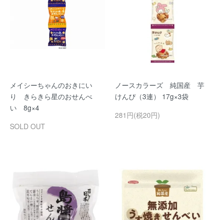
メイシーちゃんのおきにい
ノースカラーズ 純国産 芋
り きらきら星のおせんべ
けんぴ（3連） 17g×3袋
い 8g×4
281円(税20円)
SOLD OUT