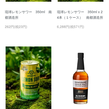
琉球レモンサワー 350ml 南
琉球レモンサワー 350ml x 2
都酒造所
4本（１ケース） 南都酒造所
262円(税23円)
6,288円(税571円)