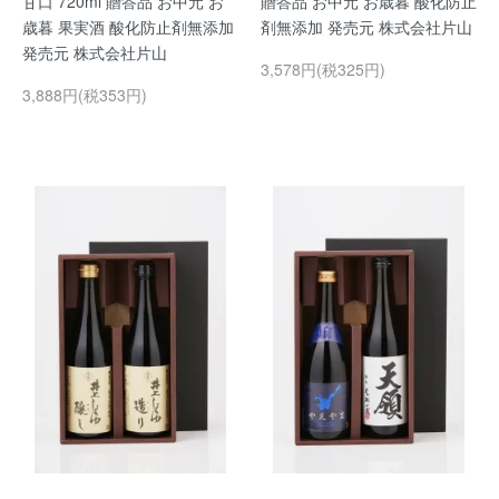
甘口 720ml 贈答品 お中元 お
贈答品 お中元 お歳暮 酸化防止
歳暮 果実酒 酸化防止剤無添加
剤無添加 発売元 株式会社片山
発売元 株式会社片山
3,578円(税325円)
3,888円(税353円)