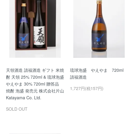
天領酒造 請福酒造 ギフト 米焼
琉球泡盛 やえやま 720ml
酎 天領 25% 720ml & 琉球泡盛
請福酒造
やえやま 30% 720ml 贈答品
1,727円(税157円)
焼酎 泡盛 発売元 株式会社片山
Katayama Co. Ltd.
SOLD OUT