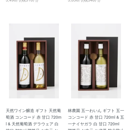
天然ワイン醸造 ギフト 天然葡
林農園 五一わいん ギフト 五一
萄酒 コンコード 赤 甘口 720m
コンコード 赤 甘口 720ml & 五
l & 天然葡萄酒 デラウェア 白
一ナイヤガラ 白 甘口 720ml