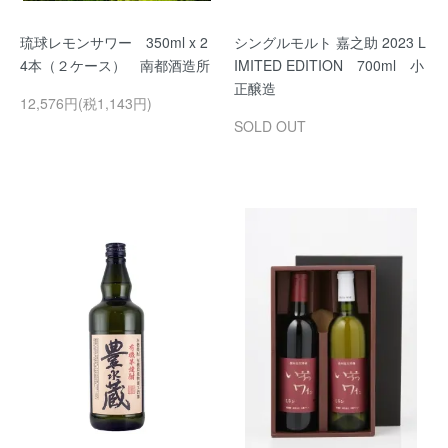
琉球レモンサワー 350ml x 2
シングルモルト 嘉之助 2023 L
4本（２ケース） 南都酒造所
IMITED EDITION 700ml 小
正醸造
12,576円(税1,143円)
SOLD OUT