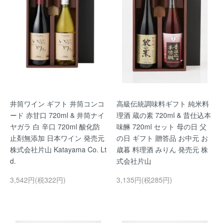
井筒ワイン ギフト 井筒コンコ
高級伝統調味料ギフト 純米料
ード 赤甘口 720ml & 井筒ナイ
理酒 蔵の素 720ml & 昔仕込本
ヤガラ 白 辛口 720ml 酸化防
味醂 720ml セット 母の日 父
止剤無添加 日本ワイン 発売元
の日 ギフト 贈答品 お中元 お
株式会社片山 Katayama Co. Lt
歳暮 料理酒 みりん 発売元 株
d.
式会社片山
3,542円(税322円)
3,135円(税285円)