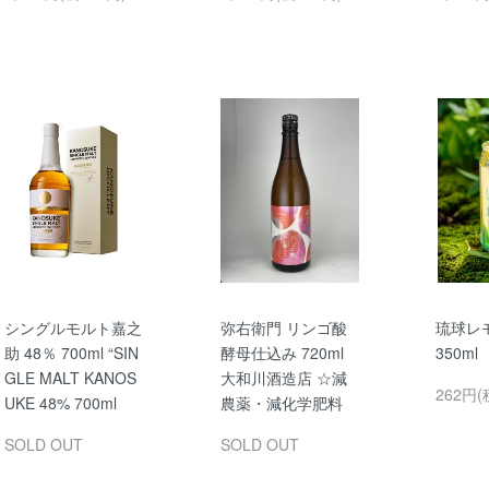
シングルモルト嘉之
弥右衛門 リンゴ酸
琉球レ
助 48％ 700ml “SIN
酵母仕込み 720ml
350m
GLE MALT KANOS
大和川酒造店 ☆減
262円(
UKE 48% 700ml
農薬・減化学肥料
SOLD OUT
SOLD OUT