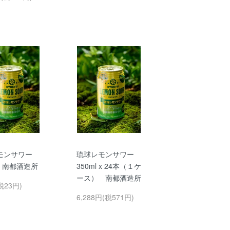
モンサワー
琉球レモンサワー
l 南都酒造所
350ml x 24本（１ケ
ース） 南都酒造所
税23円)
6,288円(税571円)