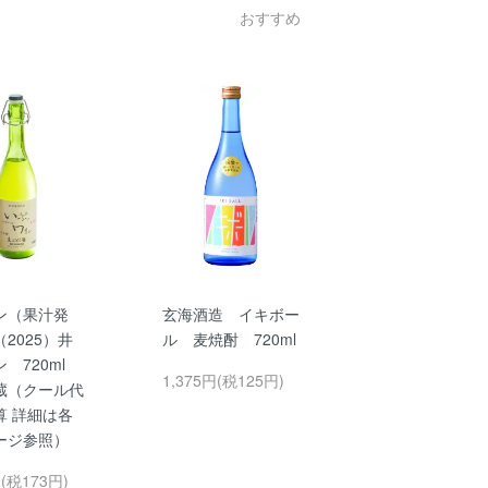
おすすめ
ン（果汁発
玄海酒造 イキボー
2025）井
ル 麦焼酎 720ml
ン 720ml
1,375円(税125円)
蔵（クール代
算 詳細は各
ージ参照）
円(税173円)