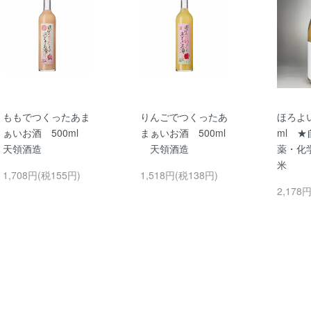
ももでつくったあま
りんごでつくったあ
ほろよい
ぁいお酒 500ml
まぁいお酒 500ml
ml 
天領酒造
天領酒造
薬・化
米
1,708円(税155円)
1,518円(税138円)
2,178