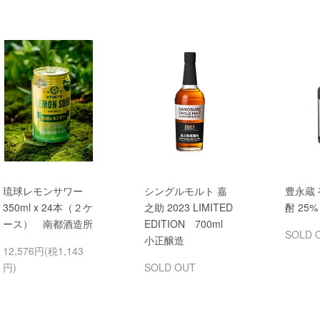
琉球レモンサワー
シングルモルト 嘉
豊永蔵
350ml x 24本（２ケ
之助 2023 LIMITED
酎 25% 
ース） 南都酒造所
EDITION 700ml
SOLD 
小正醸造
12,576円(税1,143
円)
SOLD OUT