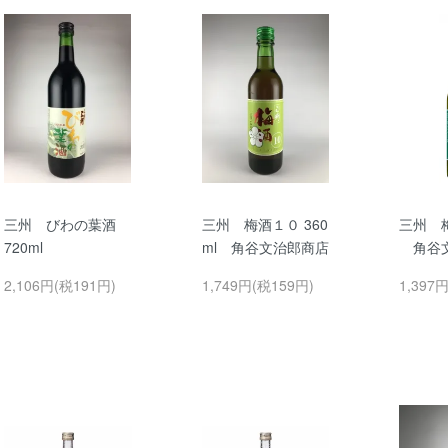
三州 びわの葉酒
三州 梅酒１０ 360
三州 梅
720ml
ml 角谷文治郎商店
角谷文
2,106円(税191円)
1,749円(税159円)
1,397