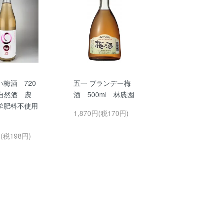
梅酒 720
五一 ブランデー梅
★自然酒 農
酒 500ml 林農園
学肥料不使用
1,870円(税170円)
円(税198円)