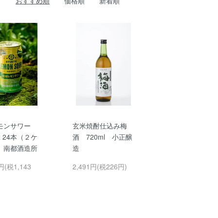
おすすめ順
価格順
新着順
モンサワー
玄米焼酎仕込み梅
 x 24本（２ケ
酒 720ml 小正醸
 南都酒造所
造
円(税1,143
2,491円(税226円)