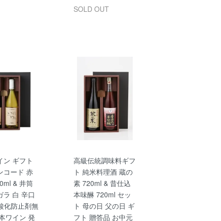
SOLD OUT
イン ギフト
高級伝統調味料ギフ
ンコード 赤
ト 純米料理酒 蔵の
0ml & 井筒
素 720ml & 昔仕込
ラ 白 辛口
本味醂 720ml セッ
l 酸化防止剤無
ト 母の日 父の日 ギ
本ワイン 発
フト 贈答品 お中元