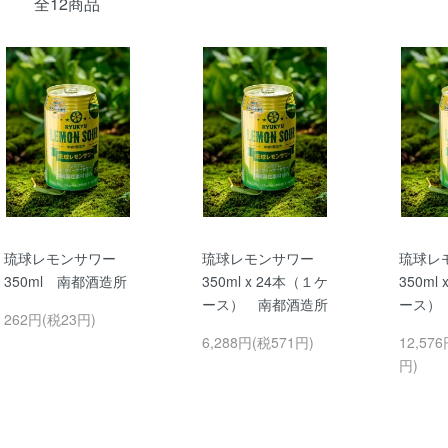
全12商品
琉球レモンサワー
琉球レモンサワー
琉球レ
350ml 南都酒造所
350ml x 24本（１ケ
350ml
ース） 南都酒造所
ース）
262円(税23円)
6,288円(税571円)
12,576
円)