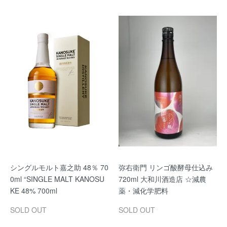
シングルモルト嘉之助 48％ 70
弥右衛門 リンゴ酸酵母仕込み
0ml “SINGLE MALT KANOSU
720ml 大和川酒造店 ☆減農
KE 48% 700ml
薬・減化学肥料
SOLD OUT
SOLD OUT