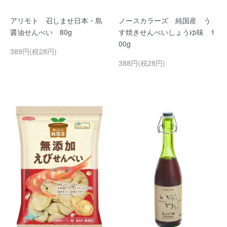
アリモト 召しませ日本・島
ノースカラーズ 純国産 う
醤油せんべい 80g
す焼きせんべいしょうゆ味 1
00g
389円(税28円)
388円(税28円)