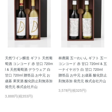
天然ワイン醸造 ギフト 天然葡
林農園 五一わいん ギフト 五一
萄酒 コンコード 赤 甘口 720m
コンコード 赤 甘口 720ml & 五
l & 天然葡萄酒 デラウェア 白
一ナイヤガラ 白 甘口 720ml
甘口 720ml 贈答品 お中元 お
贈答品 お中元 お歳暮 酸化防止
歳暮 果実酒 酸化防止剤無添加
剤無添加 発売元 株式会社片山
発売元 株式会社片山
3,578円(税325円)
3,888円(税353円)