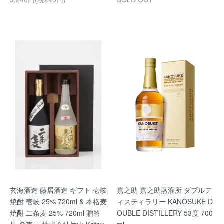
玄海酒造 藤居酒造 ギフト 壱岐
嘉之助 嘉之助蒸溜所 ダブルデ
焼酎 壱岐 25% 720ml & 本格麦
ィスティラリー KANOSUKE D
焼酎 二条麦 25% 720ml 贈答
OUBLE DISTILLERY 53度 700