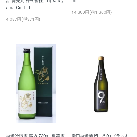
品 発売元 株式会社片山 Katay
ml
ama Co. Ltd.
14,300円(税1,300円)
4,087円(税371円)
純米吟醸酒 萬坊 720ml 亀萬酒
辛口純米酒 PLUS 9 (プラスキ