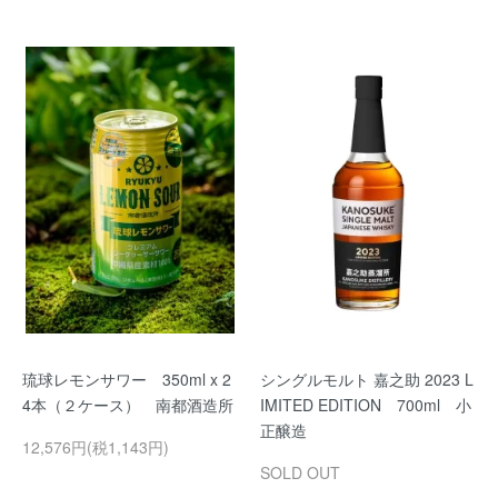
琉球レモンサワー 350ml x 2
シングルモルト 嘉之助 2023 L
4本（２ケース） 南都酒造所
IMITED EDITION 700ml 小
正醸造
12,576円(税1,143円)
SOLD OUT