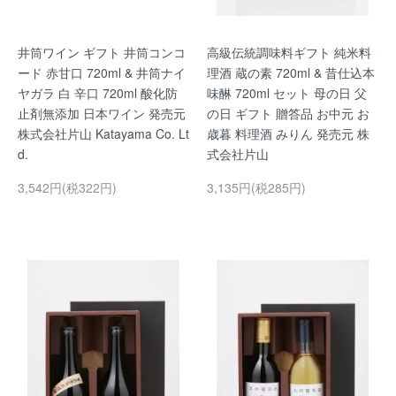
井筒ワイン ギフト 井筒コンコ
高級伝統調味料ギフト 純米料
ード 赤甘口 720ml & 井筒ナイ
理酒 蔵の素 720ml & 昔仕込本
ヤガラ 白 辛口 720ml 酸化防
味醂 720ml セット 母の日 父
止剤無添加 日本ワイン 発売元
の日 ギフト 贈答品 お中元 お
株式会社片山 Katayama Co. Lt
歳暮 料理酒 みりん 発売元 株
d.
式会社片山
3,542円(税322円)
3,135円(税285円)