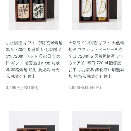
小正醸造 ギフト 特製 玄米焼酎
天然ワイン醸造 ギフト 天然葡
25% 720ml & 謹醸 いも焼酎 2
萄酒 マスカットベーリーA 赤
5% 720ml セット 母の日 父の
辛口 720ml & 天然葡萄酒 デラ
日 ギフト 贈答品 お中元 お歳
ウェア 白 辛口 720ml 贈答品
暮 本格焼酎 焼酎 鹿児島 発売
お中元 お歳暮 酸化防止剤無添
元 株式会社片山
加 発売元 株式会社片山
3,498円(税318円)
3,836円(税348円)