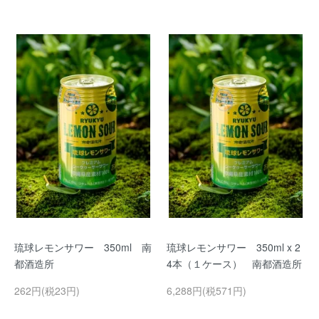
琉球レモンサワー 350ml 南
琉球レモンサワー 350ml x 2
都酒造所
4本（１ケース） 南都酒造所
262円(税23円)
6,288円(税571円)