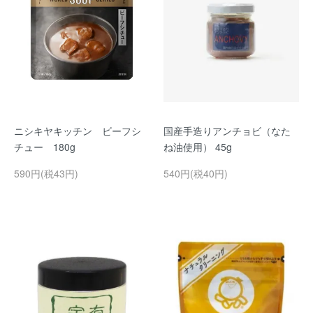
ニシキヤキッチン ビーフシ
国産手造りアンチョビ（なた
チュー 180g
ね油使用） 45g
590円(税43円)
540円(税40円)