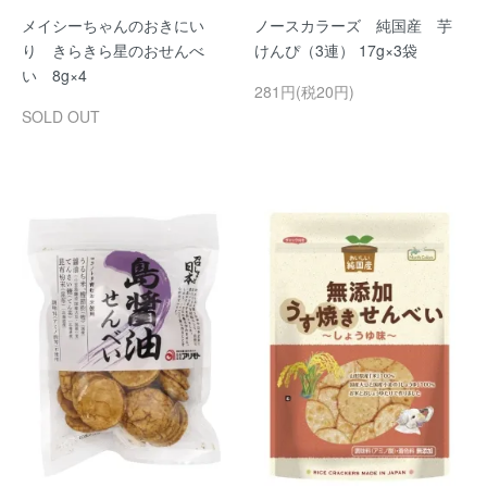
メイシーちゃんのおきにい
ノースカラーズ 純国産 芋
り きらきら星のおせんべ
けんぴ（3連） 17g×3袋
い 8g×4
281円(税20円)
SOLD OUT