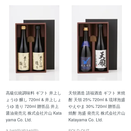
高級伝統調味料 ギフト 井上し
天領酒造 請福酒造 ギフト 米焼
ょうゆ 醸し 720ml & 井上しょ
酎 天領 25% 720ml & 琉球泡盛
うゆ 造り 720ml 贈答品 井上
やえやま 30% 720ml 贈答品
醤油発売元 株式会社片山 Kata
焼酎 泡盛 発売元 株式会社片山
yama Co. Ltd.
Katayama Co. Ltd.
3,240円(税240円)
SOLD OUT