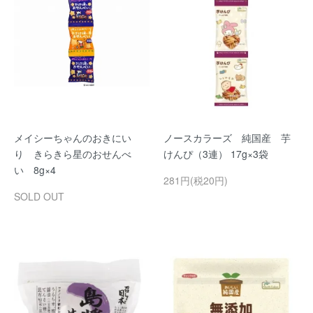
メイシーちゃんのおきにい
ノースカラーズ 純国産 芋
り きらきら星のおせんべ
けんぴ（3連） 17g×3袋
い 8g×4
281円(税20円)
SOLD OUT