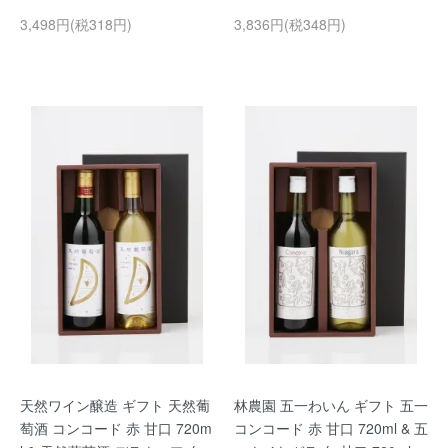
3,498円(税318円)
3,836円(税348円)
天然ワイン醸造 ギフト 天然葡
林農園 五一わいん ギフト 五一
萄酒 コンコード 赤 甘口 720m
コンコード 赤 甘口 720ml & 五