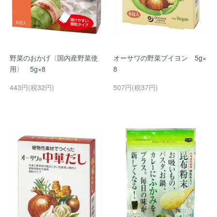
野菜のおかげ〈国内産野菜使
オーサワの野菜ブイヨン 5g×
用〉 5g×8
8
443円(税32円)
507円(税37円)