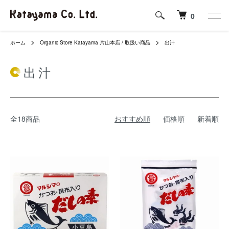
0
ホーム
Organic Store Katayama 片山本店 / 取扱い商品
出汁
出汁
全18商品
おすすめ順
価格順
新着順