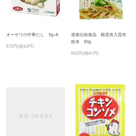
オーサワの中華だし 5g×8
道南伝統食品 根昆布入昆布
粉末 50g
572円(税42円)
562円(税41円)