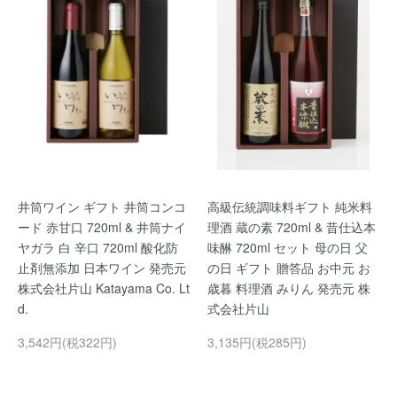
井筒ワイン ギフト 井筒コンコ
高級伝統調味料ギフト 純米料
ード 赤甘口 720ml & 井筒ナイ
理酒 蔵の素 720ml & 昔仕込本
ヤガラ 白 辛口 720ml 酸化防
味醂 720ml セット 母の日 父
止剤無添加 日本ワイン 発売元
の日 ギフト 贈答品 お中元 お
株式会社片山 Katayama Co. Lt
歳暮 料理酒 みりん 発売元 株
d.
式会社片山
3,542円(税322円)
3,135円(税285円)