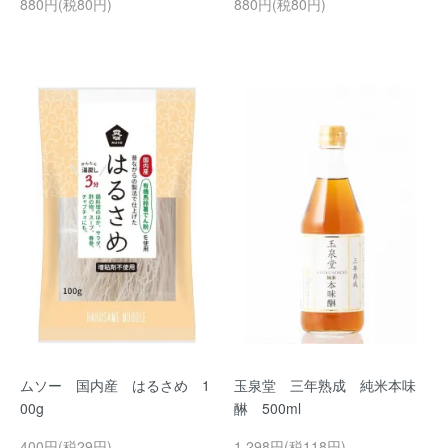
880円(税80円)
880円(税80円)
ムソー 国内産 はるさめ 1
玉泉堂 三年熟成 純米本味
00g
醂 500ml
400円(税29円)
1,298円(税118円)