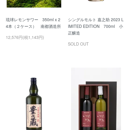
琉球レモンサワー 350ml x 2
シングルモルト 嘉之助 2023 L
4本（２ケース） 南都酒造所
IMITED EDITION 700ml 小
正醸造
12,576円(税1,143円)
SOLD OUT