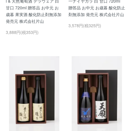
l & 天然葡萄酒 デラウェア 白
一ナイヤガラ 白 甘口 720ml
甘口 720ml 贈答品 お中元 お
贈答品 お中元 お歳暮 酸化防止
歳暮 果実酒 酸化防止剤無添加
剤無添加 発売元 株式会社片山
発売元 株式会社片山
3,578円(税325円)
3,888円(税353円)