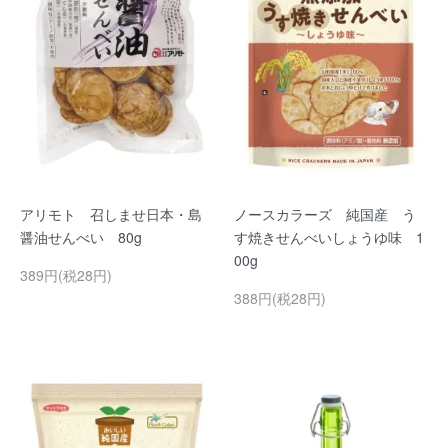
アリモト 召しませ日本・島
ノースカラーズ 純国産 う
醤油せんべい 80g
す焼きせんべいしょうゆ味 1
00g
389円(税28円)
388円(税28円)