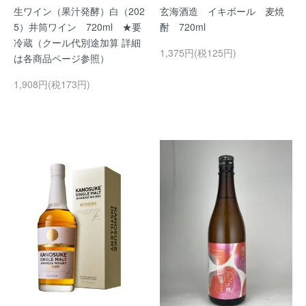
生ワイン（果汁発酵）白（202
玄海酒造 イキボール 麦焼
5）井筒ワイン 720ml ★要
酎 720ml
冷蔵（クール代別途加算 詳細
1,375円(税125円)
は各商品ページ参照）
1,908円(税173円)