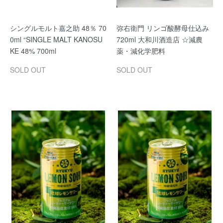
シングルモルト嘉之助 48％ 70
弥右衛門 リンゴ酸酵母仕込み
0ml “SINGLE MALT KANOSU
720ml 大和川酒造店 ☆減農
KE 48% 700ml
薬・減化学肥料
SOLD OUT
SOLD OUT