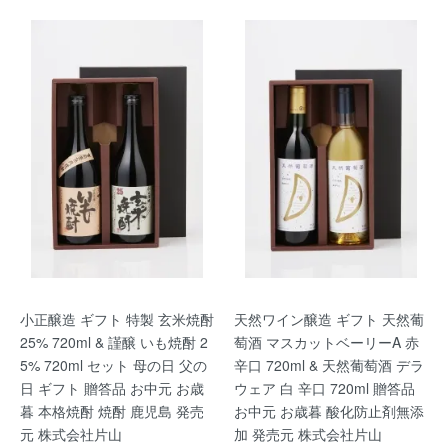
小正醸造 ギフト 特製 玄米焼酎
天然ワイン醸造 ギフト 天然葡
25% 720ml & 謹醸 いも焼酎 2
萄酒 マスカットベーリーA 赤
5% 720ml セット 母の日 父の
辛口 720ml & 天然葡萄酒 デラ
日 ギフト 贈答品 お中元 お歳
ウェア 白 辛口 720ml 贈答品
暮 本格焼酎 焼酎 鹿児島 発売
お中元 お歳暮 酸化防止剤無添
元 株式会社片山
加 発売元 株式会社片山