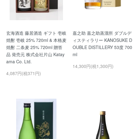
玄海酒造 藤居酒造 ギフト 壱岐
嘉之助 嘉之助蒸溜所 ダブルデ
焼酎 壱岐 25% 720ml & 本格麦
ィスティラリー KANOSUKE D
焼酎 二条麦 25% 720ml 贈答
OUBLE DISTILLERY 53度 700
品 発売元 株式会社片山 Katay
ml
ama Co. Ltd.
14,300円(税1,300円)
4,087円(税371円)