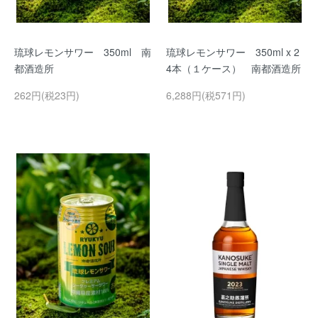
琉球レモンサワー 350ml 南
琉球レモンサワー 350ml x 2
都酒造所
4本（１ケース） 南都酒造所
262円(税23円)
6,288円(税571円)