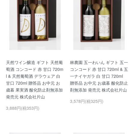
天然ワイン醸造 ギフト 天然葡
林農園 五一わいん ギフト 五一
萄酒 コンコード 赤 甘口 720m
コンコード 赤 甘口 720ml & 五
l & 天然葡萄酒 デラウェア 白
一ナイヤガラ 白 甘口 720ml
甘口 720ml 贈答品 お中元 お
贈答品 お中元 お歳暮 酸化防止
歳暮 果実酒 酸化防止剤無添加
剤無添加 発売元 株式会社片山
発売元 株式会社片山
3,578円(税325円)
3,888円(税353円)