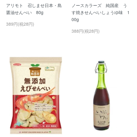
アリモト 召しませ日本・島
ノースカラーズ 純国産 う
醤油せんべい 80g
す焼きせんべいしょうゆ味 1
00g
389円(税28円)
388円(税28円)