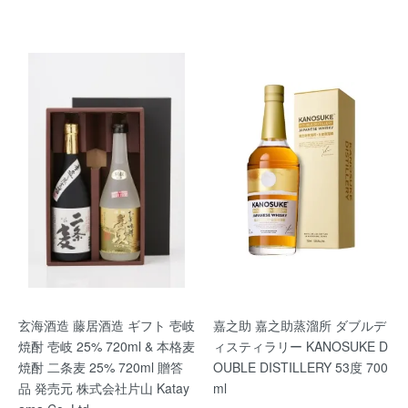
玄海酒造 藤居酒造 ギフト 壱岐
嘉之助 嘉之助蒸溜所 ダブルデ
焼酎 壱岐 25% 720ml & 本格麦
ィスティラリー KANOSUKE D
焼酎 二条麦 25% 720ml 贈答
OUBLE DISTILLERY 53度 700
品 発売元 株式会社片山 Katay
ml