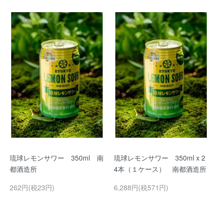
琉球レモンサワー 350ml 南
琉球レモンサワー 350ml x 2
都酒造所
4本（１ケース） 南都酒造所
262円(税23円)
6,288円(税571円)