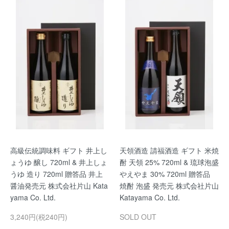
高級伝統調味料 ギフト 井上し
天領酒造 請福酒造 ギフト 米焼
ょうゆ 醸し 720ml & 井上しょ
酎 天領 25% 720ml & 琉球泡盛
うゆ 造り 720ml 贈答品 井上
やえやま 30% 720ml 贈答品
醤油発売元 株式会社片山 Kata
焼酎 泡盛 発売元 株式会社片山
yama Co. Ltd.
Katayama Co. Ltd.
3,240円(税240円)
SOLD OUT