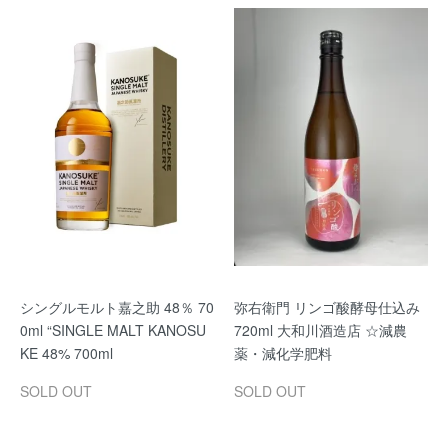
シングルモルト嘉之助 48％ 70
弥右衛門 リンゴ酸酵母仕込み
0ml “SINGLE MALT KANOSU
720ml 大和川酒造店 ☆減農
KE 48% 700ml
薬・減化学肥料
SOLD OUT
SOLD OUT