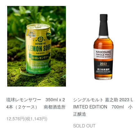
琉球レモンサワー 350ml x 2
シングルモルト 嘉之助 2023 L
4本（２ケース） 南都酒造所
IMITED EDITION 700ml 小
正醸造
12,576円(税1,143円)
SOLD OUT