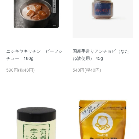
ニシキヤキッチン ビーフシ
国産手造りアンチョビ（なた
チュー 180g
ね油使用） 45g
590円(税43円)
540円(税40円)