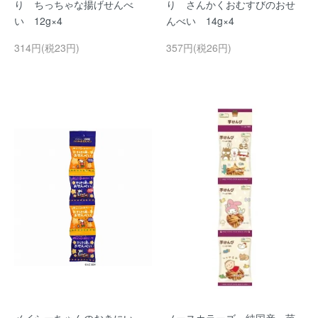
り ちっちゃな揚げせんべ
り さんかくおむすびのおせ
い 12g×4
んべい 14g×4
314円(税23円)
357円(税26円)