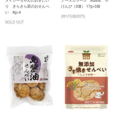
メイシーちゃんのおきにい
ノースカラーズ 純国産 芋
り きらきら星のおせんべ
けんぴ（3連） 17g×3袋
い 8g×4
281円(税20円)
SOLD OUT