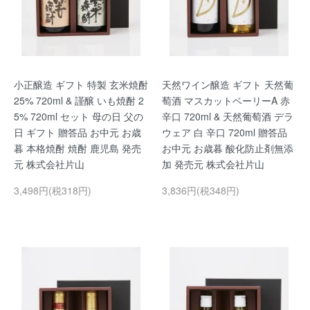
小正醸造 ギフト 特製 玄米焼酎
天然ワイン醸造 ギフト 天然葡
25% 720ml & 謹醸 いも焼酎 2
萄酒 マスカットベーリーA 赤
5% 720ml セット 母の日 父の
辛口 720ml & 天然葡萄酒 デラ
日 ギフト 贈答品 お中元 お歳
ウェア 白 辛口 720ml 贈答品
暮 本格焼酎 焼酎 鹿児島 発売
お中元 お歳暮 酸化防止剤無添
元 株式会社片山
加 発売元 株式会社片山
3,498円(税318円)
3,836円(税348円)