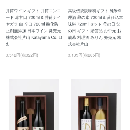
井筒ワイン ギフト 井筒コンコ
高級伝統調味料ギフト 純米料
ード 赤甘口 720ml & 井筒ナイ
理酒 蔵の素 720ml & 昔仕込本
ヤガラ 白 辛口 720ml 酸化防
味醂 720ml セット 母の日 父
止剤無添加 日本ワイン 発売元
の日 ギフト 贈答品 お中元 お
株式会社片山 Katayama Co. Lt
歳暮 料理酒 みりん 発売元 株
d.
式会社片山
3,542円(税322円)
3,135円(税285円)