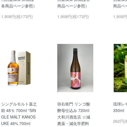
各商品ページ参照）
商品ページ参照）
商品ペ
1,908円(税173円)
1,908円(税173円)
1,908
シングルモルト嘉之
弥右衛門 リンゴ酸
琉球レ
助 48％ 700ml “SIN
酵母仕込み 720ml
350m
GLE MALT KANOS
大和川酒造店 ☆減
262円(
UKE 48% 700ml
農薬・減化学肥料