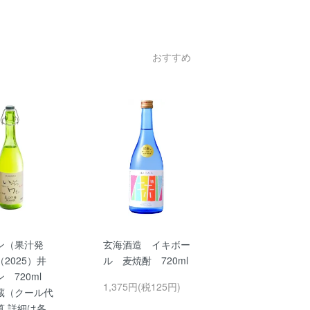
おすすめ
ン（果汁発
玄海酒造 イキボー
2025）井
ル 麦焼酎 720ml
ン 720ml
1,375円(税125円)
蔵（クール代
算 詳細は各