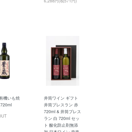
6,288円(税571円)
 有機いも焼
井筒ワイン ギフト
720ml
井筒プレスラン 赤
720ml & 井筒プレス
OUT
ラン 白 720ml セッ
ト 酸化防止剤無添
加 日本ワイン 発売