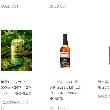
SOLD OUT
SOLD OUT
琉球レモンサワー
シングルモルト 嘉
豊永蔵
350ml x 24本（２ケ
之助 2023 LIMITED
酎 25% 
ース） 南都酒造所
EDITION 700ml
SOLD 
小正醸造
12,576円(税1,143
円)
SOLD OUT