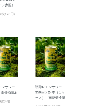
ージ参照）
円(税173円)
モンサワー
琉球レモンサワー
l 南都酒造所
350ml x 24本（１ケ
ース） 南都酒造所
税23円)