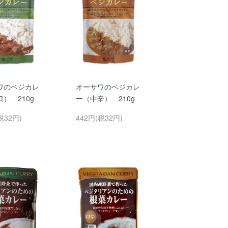
ワのベジカレ
オーサワのベジカレ
） 210g
ー（中辛） 210g
税32円)
442円(税32円)