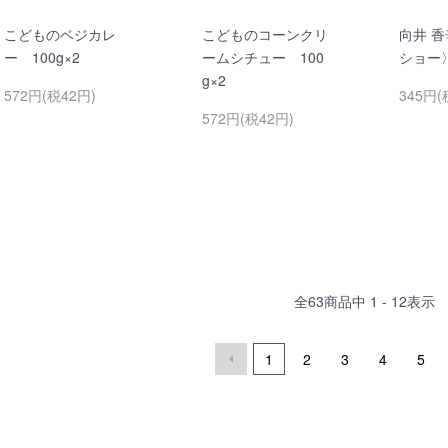
こどものベジカレ
こどものコーンクリ
向井 
ー 100g×2
ームシチュー 100
ショー〉
g×2
572円(税42円)
345円(
572円(税42円)
全
63
商品中
1 - 12
表示
1
2
3
4
5