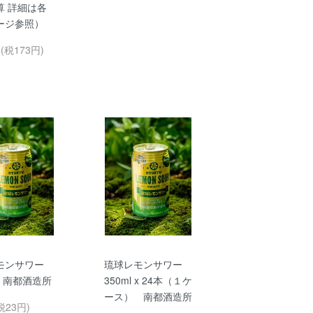
算 詳細は各
ージ参照）
円(税173円)
モンサワー
琉球レモンサワー
l 南都酒造所
350ml x 24本（１ケ
ース） 南都酒造所
税23円)