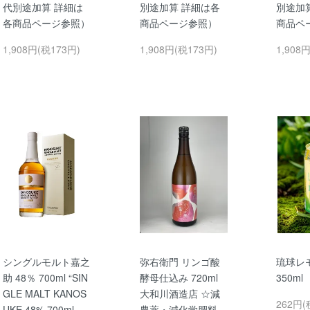
代別途加算 詳細は
別途加算 詳細は各
別途加
各商品ページ参照）
商品ページ参照）
商品ペ
1,908円(税173円)
1,908円(税173円)
1,908
シングルモルト嘉之
弥右衛門 リンゴ酸
琉球レ
助 48％ 700ml “SIN
酵母仕込み 720ml
350m
GLE MALT KANOS
大和川酒造店 ☆減
262円(
UKE 48% 700ml
農薬・減化学肥料