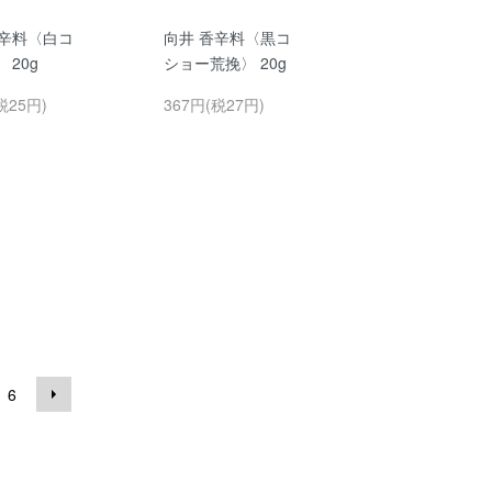
香辛料〈白コ
向井 香辛料〈黒コ
 20g
ショー荒挽〉 20g
税25円)
367円(税27円)
6