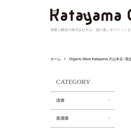
発酵と醸造の株式会社片山 蔵の素／生ワイン／ま
ホーム
Organic Store Katayama 片山本店 /
CATEGORY
清酒
蒸溜酒