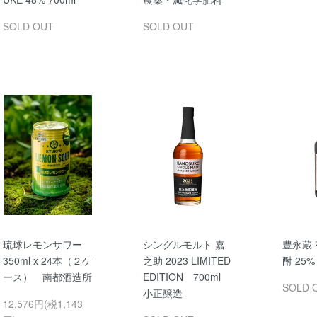
SOLD OUT
SOLD OUT
琉球レモンサワー
シングルモルト 嘉
豊永蔵
350ml x 24本（２ケ
之助 2023 LIMITED
酎 25% 
ース） 南都酒造所
EDITION 700ml
SOLD 
小正醸造
12,576円(税1,143