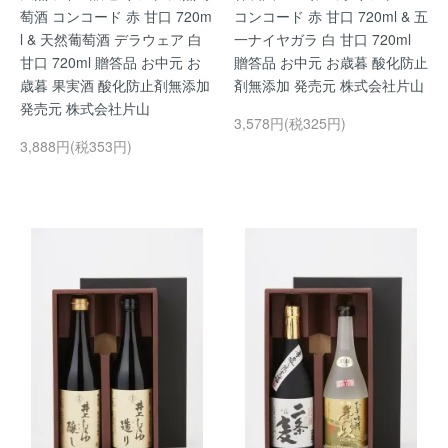
萄酒 コンコード 赤 甘口 720m
コンコード 赤 甘口 720ml & 五
l & 天然葡萄酒 デラウェア 白
一ナイヤガラ 白 甘口 720ml
甘口 720ml 贈答品 お中元 お
贈答品 お中元 お歳暮 酸化防止
歳暮 果実酒 酸化防止剤無添加
剤無添加 発売元 株式会社片山
発売元 株式会社片山
3,578円(税325円)
3,888円(税353円)