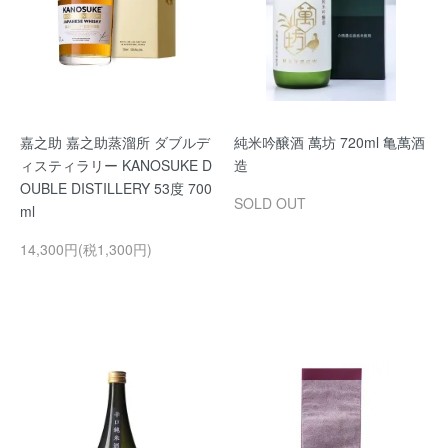
嘉之助 嘉之助蒸溜所 ダブルデ
純米吟醸酒 萬坊 720ml 亀萬酒
ィスティラリー KANOSUKE D
造
OUBLE DISTILLERY 53度 700
SOLD OUT
ml
14,300円(税1,300円)