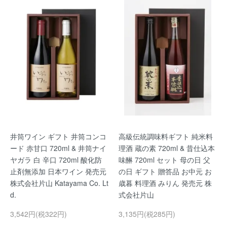
井筒ワイン ギフト 井筒コンコ
高級伝統調味料ギフト 純米料
ード 赤甘口 720ml & 井筒ナイ
理酒 蔵の素 720ml & 昔仕込本
ヤガラ 白 辛口 720ml 酸化防
味醂 720ml セット 母の日 父
止剤無添加 日本ワイン 発売元
の日 ギフト 贈答品 お中元 お
株式会社片山 Katayama Co. Lt
歳暮 料理酒 みりん 発売元 株
d.
式会社片山
3,542円(税322円)
3,135円(税285円)