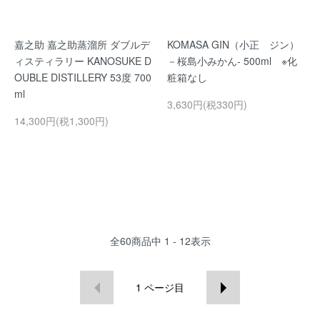
嘉之助 嘉之助蒸溜所 ダブルデ
KOMASA GIN（小正 ジン）
ィスティラリー KANOSUKE D
－桜島小みかん- 500ml ※化
OUBLE DISTILLERY 53度 700
粧箱なし
ml
3,630円(税330円)
14,300円(税1,300円)
全
60
商品中
1 - 12
表示
1
ページ目