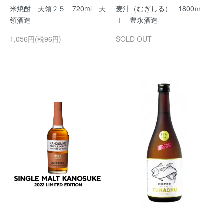
米焼酎 天領２５ 720ml 天
麦汁（むぎしる） 1800ｍ
領酒造
ｌ 豊永酒造
1,056円(税96円)
SOLD OUT