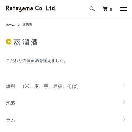
0
ホーム
蒸溜酒
蒸溜酒
こだわりの蒸留酒を揃えました。
カテゴリー一覧
焼酎 （米、麦、芋、黒糖、そば）
泡盛
ラム