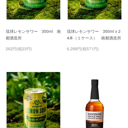
琉球レモンサワー 350ml 南
琉球レモンサワー 350ml x 2
都酒造所
4本（１ケース） 南都酒造所
262円(税23円)
6,288円(税571円)