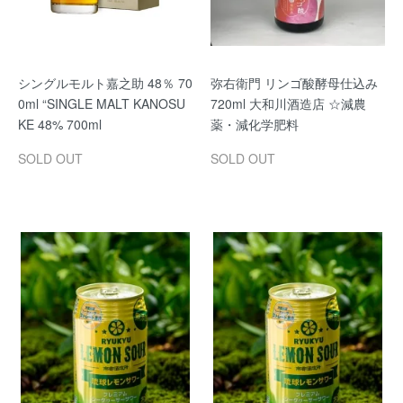
シングルモルト嘉之助 48％ 70
弥右衛門 リンゴ酸酵母仕込み
0ml “SINGLE MALT KANOSU
720ml 大和川酒造店 ☆減農
KE 48% 700ml
薬・減化学肥料
SOLD OUT
SOLD OUT