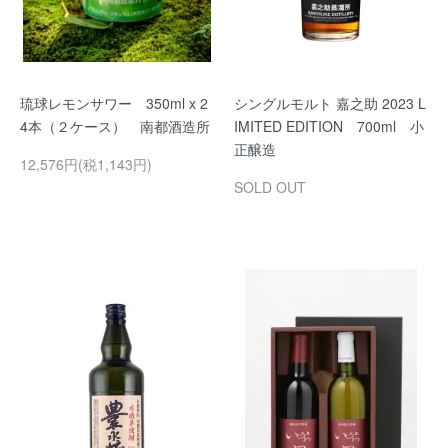
琉球レモンサワー 350ml x 2
シングルモルト 嘉之助 2023 L
4本（２ケース） 南都酒造所
IMITED EDITION 700ml 小
正醸造
12,576円(税1,143円)
SOLD OUT