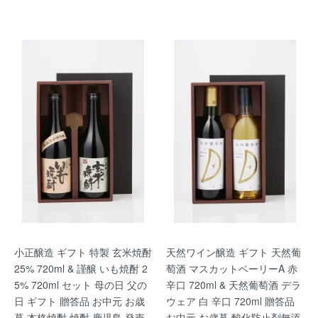
小正醸造 ギフト 特製 玄米焼酎
天然ワイン醸造 ギフト 天然葡
25% 720ml & 謹醸 いも焼酎 2
萄酒 マスカットベーリーA 赤
5% 720ml セット 母の日 父の
辛口 720ml & 天然葡萄酒 デラ
日 ギフト 贈答品 お中元 お歳
ウェア 白 辛口 720ml 贈答品
暮 本格焼酎 焼酎 鹿児島 発売
お中元 お歳暮 酸化防止剤無添