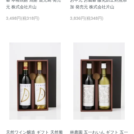
元 株式会社片山
加 発売元 株式会社片山
3,498円(税318円)
3,836円(税348円)
天然ワイン醸造 ギフト 天然葡
林農園 五一わいん ギフト 五一