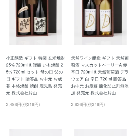
小正醸造 ギフト 特製 玄米焼酎
天然ワイン醸造 ギフト 天然葡
25% 720ml & 謹醸 いも焼酎 2
萄酒 マスカットベーリーA 赤
5% 720ml セット 母の日 父の
辛口 720ml & 天然葡萄酒 デラ
日 ギフト 贈答品 お中元 お歳
ウェア 白 辛口 720ml 贈答品
暮 本格焼酎 焼酎 鹿児島 発売
お中元 お歳暮 酸化防止剤無添
元 株式会社片山
加 発売元 株式会社片山
3,498円(税318円)
3,836円(税348円)