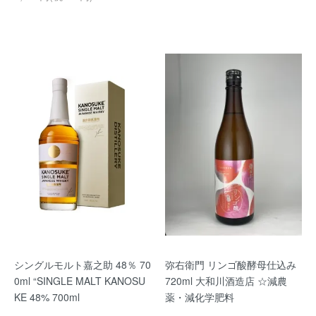
シングルモルト嘉之助 48％ 70
弥右衛門 リンゴ酸酵母仕込み
0ml “SINGLE MALT KANOSU
720ml 大和川酒造店 ☆減農
KE 48% 700ml
薬・減化学肥料