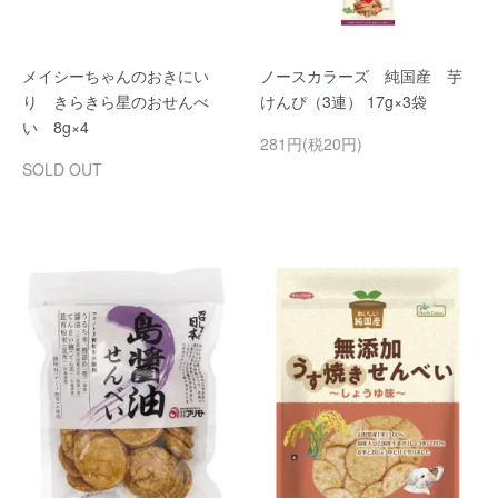
メイシーちゃんのおきにい
ノースカラーズ 純国産 芋
り きらきら星のおせんべ
けんぴ（3連） 17g×3袋
い 8g×4
281円(税20円)
SOLD OUT