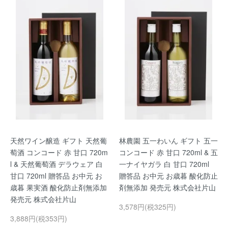
天然ワイン醸造 ギフト 天然葡
林農園 五一わいん ギフト 五一
萄酒 コンコード 赤 甘口 720m
コンコード 赤 甘口 720ml & 五
l & 天然葡萄酒 デラウェア 白
一ナイヤガラ 白 甘口 720ml
甘口 720ml 贈答品 お中元 お
贈答品 お中元 お歳暮 酸化防止
歳暮 果実酒 酸化防止剤無添加
剤無添加 発売元 株式会社片山
発売元 株式会社片山
3,578円(税325円)
3,888円(税353円)