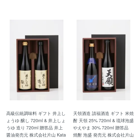
高級伝統調味料 ギフト 井上し
天領酒造 請福酒造 ギフト 米焼
ょうゆ 醸し 720ml & 井上しょ
酎 天領 25% 720ml & 琉球泡盛
うゆ 造り 720ml 贈答品 井上
やえやま 30% 720ml 贈答品
醤油発売元 株式会社片山 Kata
焼酎 泡盛 発売元 株式会社片山