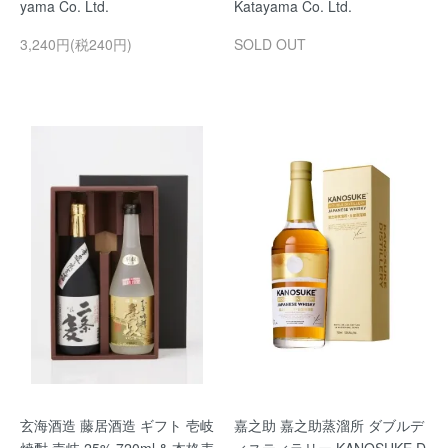
yama Co. Ltd.
Katayama Co. Ltd.
3,240円(税240円)
SOLD OUT
玄海酒造 藤居酒造 ギフト 壱岐
嘉之助 嘉之助蒸溜所 ダブルデ
焼酎 壱岐 25% 720ml & 本格麦
ィスティラリー KANOSUKE D