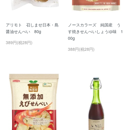
アリモト 召しませ日本・島
ノースカラーズ 純国産 う
醤油せんべい 80g
す焼きせんべいしょうゆ味 1
00g
389円(税28円)
388円(税28円)