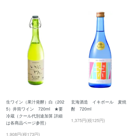
生ワイン（果汁発酵）白（202
玄海酒造 イキボール 麦焼
5）井筒ワイン 720ml ★要
酎 720ml
冷蔵（クール代別途加算 詳細
1,375円(税125円)
は各商品ページ参照）
1,908円(税173円)