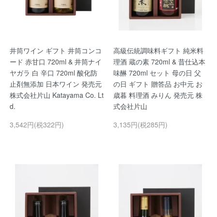
井筒ワイン ギフト 井筒コンコ
高級伝統調味料ギフト 純米料
ード 赤甘口 720ml & 井筒ナイ
理酒 蔵の素 720ml & 昔仕込本
ヤガラ 白 辛口 720ml 酸化防
味醂 720ml セット 母の日 父
止剤無添加 日本ワイン 発売元
の日 ギフト 贈答品 お中元 お
株式会社片山 Katayama Co. Lt
歳暮 料理酒 みりん 発売元 株
d.
式会社片山
3,542円(税322円)
3,135円(税285円)