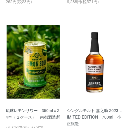
262円(税23円)
6,288円(税571円)
琉球レモンサワー 350ml x 2
シングルモルト 嘉之助 2023 L
4本（２ケース） 南都酒造所
IMITED EDITION 700ml 小
正醸造
12,576円(税1,143円)