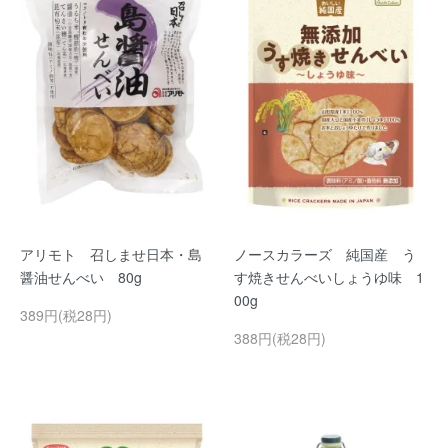
アリモト 召しませ日本・島
ノースカラーズ 純国産 う
醤油せんべい 80g
す焼きせんべいしょうゆ味 1
00g
389円(税28円)
388円(税28円)