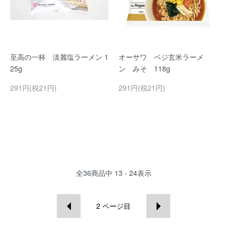
至高の一杯 淡麗塩ラーメン 1
オーサワ ベジ玄米ラーメ
25g
ン みそ 118g
291円(税21円)
291円(税21円)
全
36
商品中
13 - 24
表示
2
ページ目