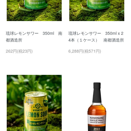
琉球レモンサワー 350ml 南
琉球レモンサワー 350ml x 2
都酒造所
4本（１ケース） 南都酒造所
262円(税23円)
6,288円(税571円)