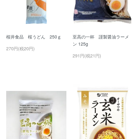
桜井食品 桜うどん 250ｇ
至高の一杯 謹製醤油ラーメ
ン 125g
270円(税20円)
291円(税21円)