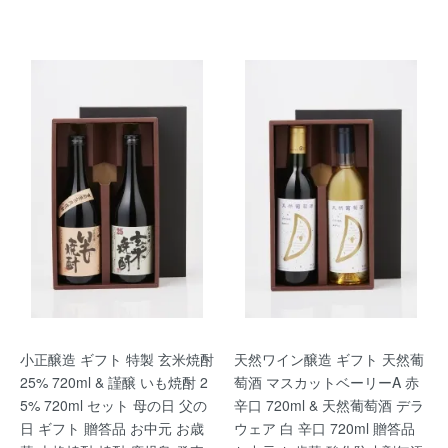
小正醸造 ギフト 特製 玄米焼酎
天然ワイン醸造 ギフト 天然葡
25% 720ml & 謹醸 いも焼酎 2
萄酒 マスカットベーリーA 赤
5% 720ml セット 母の日 父の
辛口 720ml & 天然葡萄酒 デラ
日 ギフト 贈答品 お中元 お歳
ウェア 白 辛口 720ml 贈答品