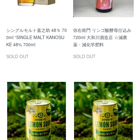
シングルモルト嘉之助 48％ 70
弥右衛門 リンゴ酸酵母仕込み
0ml “SINGLE MALT KANOSU
720ml 大和川酒造店 ☆減農
KE 48% 700ml
薬・減化学肥料
SOLD OUT
SOLD OUT