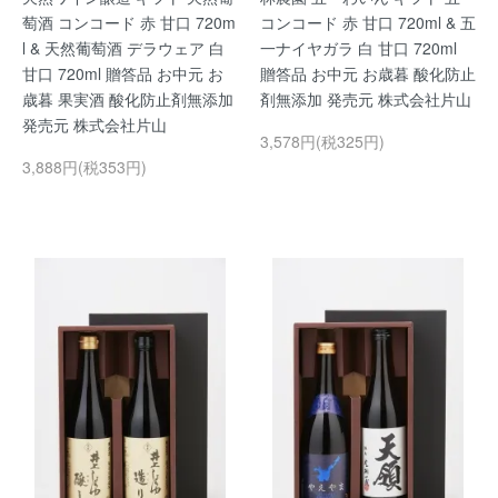
萄酒 コンコード 赤 甘口 720m
コンコード 赤 甘口 720ml & 五
l & 天然葡萄酒 デラウェア 白
一ナイヤガラ 白 甘口 720ml
甘口 720ml 贈答品 お中元 お
贈答品 お中元 お歳暮 酸化防止
歳暮 果実酒 酸化防止剤無添加
剤無添加 発売元 株式会社片山
発売元 株式会社片山
3,578円(税325円)
3,888円(税353円)