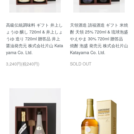
高級伝統調味料 ギフト 井上し
天領酒造 請福酒造 ギフト 米焼
ょうゆ 醸し 720ml & 井上しょ
酎 天領 25% 720ml & 琉球泡盛
うゆ 造り 720ml 贈答品 井上
やえやま 30% 720ml 贈答品
醤油発売元 株式会社片山 Kata
焼酎 泡盛 発売元 株式会社片山
yama Co. Ltd.
Katayama Co. Ltd.
3,240円(税240円)
SOLD OUT