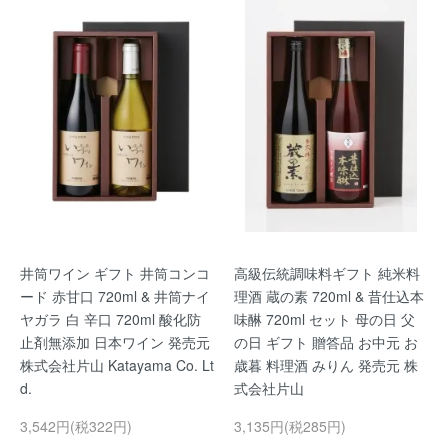
井筒ワイン ギフト 井筒コンコ
高級伝統調味料ギフト 純米料
ード 赤甘口 720ml & 井筒ナイ
理酒 蔵の素 720ml & 昔仕込本
ヤガラ 白 辛口 720ml 酸化防
味醂 720ml セット 母の日 父
止剤無添加 日本ワイン 発売元
の日 ギフト 贈答品 お中元 お
株式会社片山 Katayama Co. Lt
歳暮 料理酒 みりん 発売元 株
d.
式会社片山
3,542円(税322円)
3,135円(税285円)