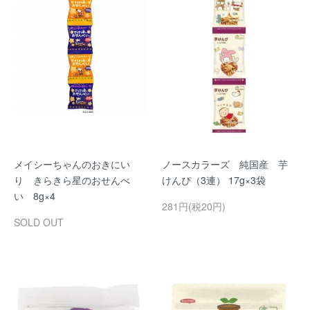
メイシーちゃんのおきにい
ノースカラーズ 純国産 芋
り きらきら星のおせんべ
けんぴ（3連） 17g×3袋
い 8g×4
281円(税20円)
SOLD OUT