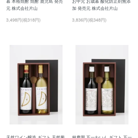
暮 本格焼酎 焼酎 鹿児島 発売
お中元 お歳暮 酸化防止剤無添
元 株式会社片山
加 発売元 株式会社片山
3,498円(税318円)
3,836円(税348円)
天然ワイン醸造 ギフト 天然葡
林農園 五一わいん ギフト 五一