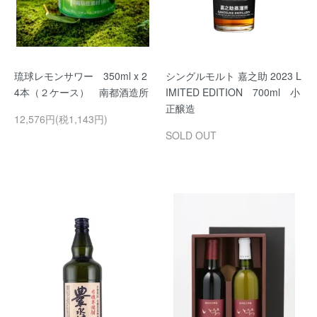
琉球レモンサワー 350ml x 2
シングルモルト 嘉之助 2023 L
4本（２ケース） 南都酒造所
IMITED EDITION 700ml 小
正醸造
12,576円(税1,143円)
SOLD OUT