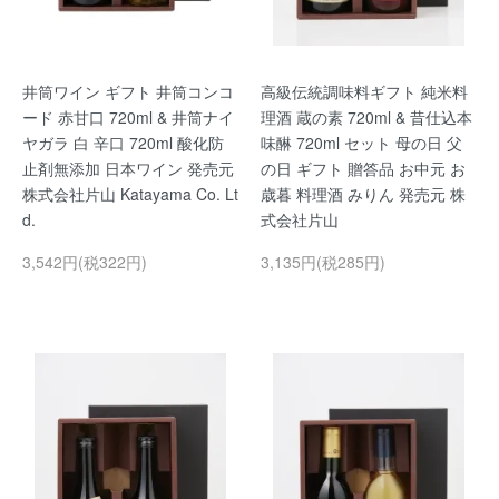
井筒ワイン ギフト 井筒コンコ
高級伝統調味料ギフト 純米料
ード 赤甘口 720ml & 井筒ナイ
理酒 蔵の素 720ml & 昔仕込本
ヤガラ 白 辛口 720ml 酸化防
味醂 720ml セット 母の日 父
止剤無添加 日本ワイン 発売元
の日 ギフト 贈答品 お中元 お
株式会社片山 Katayama Co. Lt
歳暮 料理酒 みりん 発売元 株
d.
式会社片山
3,542円(税322円)
3,135円(税285円)