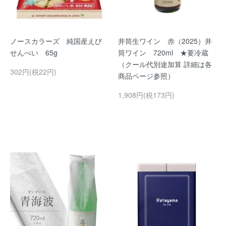
ノースカラーズ 純国産えび
井筒生ワイン 赤（2025）井
せんべい 65g
筒ワイン 720ml ★要冷蔵
（クール代別途加算 詳細は各
302円(税22円)
商品ページ参照）
1,908円(税173円)