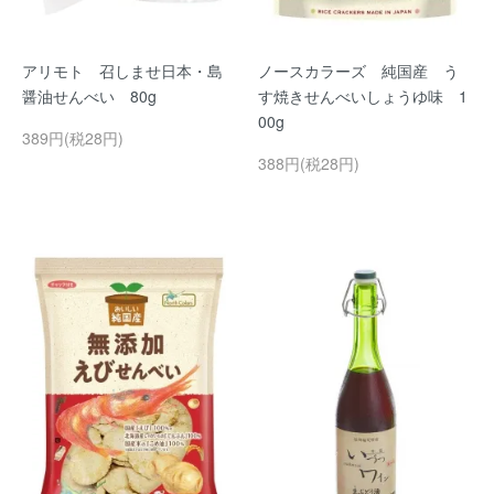
アリモト 召しませ日本・島
ノースカラーズ 純国産 う
醤油せんべい 80g
す焼きせんべいしょうゆ味 1
00g
389円(税28円)
388円(税28円)