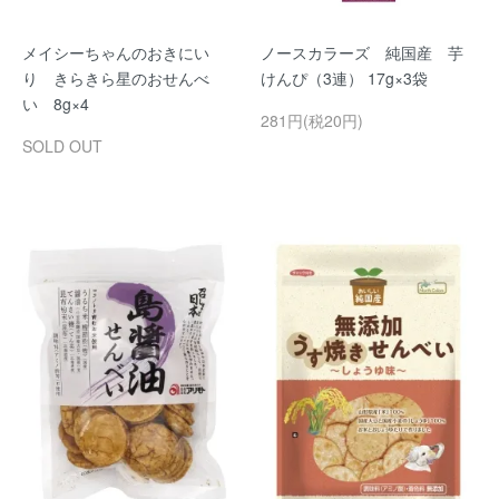
メイシーちゃんのおきにい
ノースカラーズ 純国産 芋
り きらきら星のおせんべ
けんぴ（3連） 17g×3袋
い 8g×4
281円(税20円)
SOLD OUT