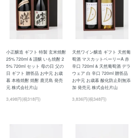
小正醸造 ギフト 特製 玄米焼酎
天然ワイン醸造 ギフト 天然葡
25% 720ml & 謹醸 いも焼酎 2
萄酒 マスカットベーリーA 赤
5% 720ml セット 母の日 父の
辛口 720ml & 天然葡萄酒 デラ
日 ギフト 贈答品 お中元 お歳
ウェア 白 辛口 720ml 贈答品
暮 本格焼酎 焼酎 鹿児島 発売
お中元 お歳暮 酸化防止剤無添
元 株式会社片山
加 発売元 株式会社片山
3,498円(税318円)
3,836円(税348円)