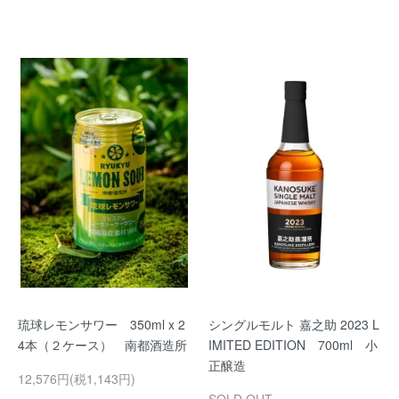
琉球レモンサワー 350ml x 2
シングルモルト 嘉之助 2023 L
4本（２ケース） 南都酒造所
IMITED EDITION 700ml 小
正醸造
12,576円(税1,143円)