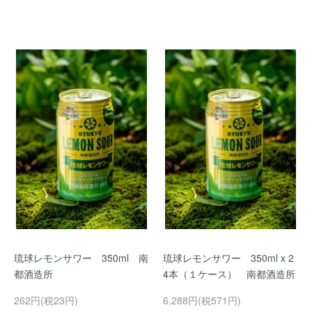
琉球レモンサワー 350ml 南
琉球レモンサワー 350ml x 2
都酒造所
4本（１ケース） 南都酒造所
262円(税23円)
6,288円(税571円)