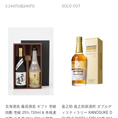
3,240円(税240円)
SOLD OUT
玄海酒造 藤居酒造 ギフト 壱岐
嘉之助 嘉之助蒸溜所 ダブルデ
焼酎 壱岐 25% 720ml & 本格麦
ィスティラリー KANOSUKE D