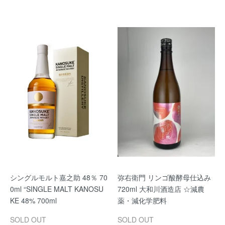
シングルモルト嘉之助 48％ 70
弥右衛門 リンゴ酸酵母仕込み
0ml “SINGLE MALT KANOSU
720ml 大和川酒造店 ☆減農
KE 48% 700ml
薬・減化学肥料
SOLD OUT
SOLD OUT