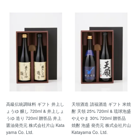
高級伝統調味料 ギフト 井上し
天領酒造 請福酒造 ギフト 米焼
ょうゆ 醸し 720ml & 井上しょ
酎 天領 25% 720ml & 琉球泡盛
うゆ 造り 720ml 贈答品 井上
やえやま 30% 720ml 贈答品
醤油発売元 株式会社片山 Kata
焼酎 泡盛 発売元 株式会社片山
yama Co. Ltd.
Katayama Co. Ltd.