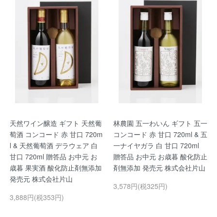
天然ワイン醸造 ギフト 天然葡
林農園 五一わいん ギフト 五一
萄酒 コンコード 赤 甘口 720m
コンコード 赤 甘口 720ml & 五
l & 天然葡萄酒 デラウェア 白
一ナイヤガラ 白 甘口 720ml
甘口 720ml 贈答品 お中元 お
贈答品 お中元 お歳暮 酸化防止
歳暮 果実酒 酸化防止剤無添加
剤無添加 発売元 株式会社片山
発売元 株式会社片山
3,578円(税325円)
3,888円(税353円)