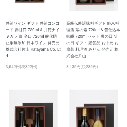
井筒ワイン ギフト 井筒コンコ
高級伝統調味料ギフト 純米料
ード 赤甘口 720ml & 井筒ナイ
理酒 蔵の素 720ml & 昔仕込本
ヤガラ 白 辛口 720ml 酸化防
味醂 720ml セット 母の日 父
止剤無添加 日本ワイン 発売元
の日 ギフト 贈答品 お中元 お
株式会社片山 Katayama Co. Lt
歳暮 料理酒 みりん 発売元 株
d.
式会社片山
3,542円(税322円)
3,135円(税285円)