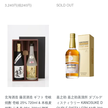
3,240円(税240円)
SOLD OUT
玄海酒造 藤居酒造 ギフト 壱岐
嘉之助 嘉之助蒸溜所 ダブルデ
焼酎 壱岐 25% 720ml & 本格麦
ィスティラリー KANOSUKE D