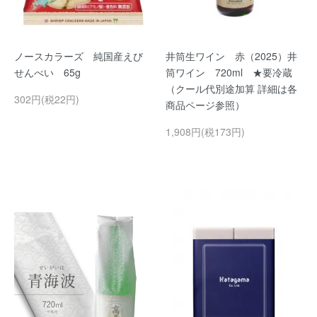
ノースカラーズ 純国産えび
井筒生ワイン 赤（2025）井
せんべい 65g
筒ワイン 720ml ★要冷蔵
（クール代別途加算 詳細は各
302円(税22円)
商品ページ参照）
1,908円(税173円)