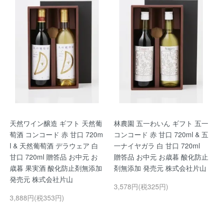
天然ワイン醸造 ギフト 天然葡
林農園 五一わいん ギフト 五一
萄酒 コンコード 赤 甘口 720m
コンコード 赤 甘口 720ml & 五
l & 天然葡萄酒 デラウェア 白
一ナイヤガラ 白 甘口 720ml
甘口 720ml 贈答品 お中元 お
贈答品 お中元 お歳暮 酸化防止
歳暮 果実酒 酸化防止剤無添加
剤無添加 発売元 株式会社片山
発売元 株式会社片山
3,578円(税325円)
3,888円(税353円)