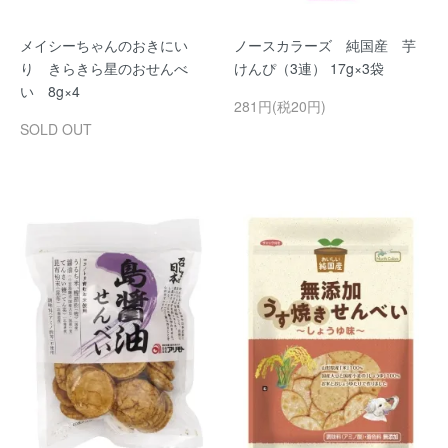
メイシーちゃんのおきにい
ノースカラーズ 純国産 芋
り きらきら星のおせんべ
けんぴ（3連） 17g×3袋
い 8g×4
281円(税20円)
SOLD OUT