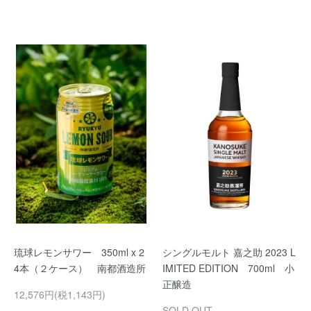
琉球レモンサワー 350ml x 2
シングルモルト 嘉之助 2023 L
4本（２ケース） 南都酒造所
IMITED EDITION 700ml 小
正醸造
12,576円(税1,143円)
SOLD OUT