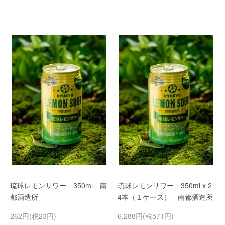
琉球レモンサワー 350ml 南
琉球レモンサワー 350ml x 2
都酒造所
4本（１ケース） 南都酒造所
262円(税23円)
6,288円(税571円)