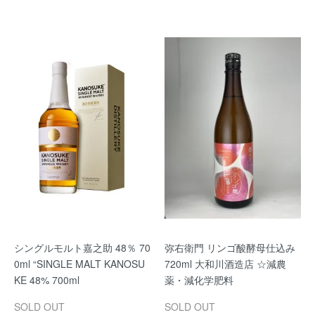
シングルモルト嘉之助 48％ 70
弥右衛門 リンゴ酸酵母仕込み
0ml “SINGLE MALT KANOSU
720ml 大和川酒造店 ☆減農
KE 48% 700ml
薬・減化学肥料
SOLD OUT
SOLD OUT