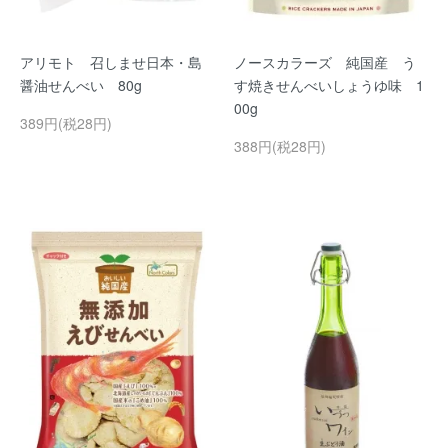
アリモト 召しませ日本・島
ノースカラーズ 純国産 う
醤油せんべい 80g
す焼きせんべいしょうゆ味 1
00g
389円(税28円)
388円(税28円)