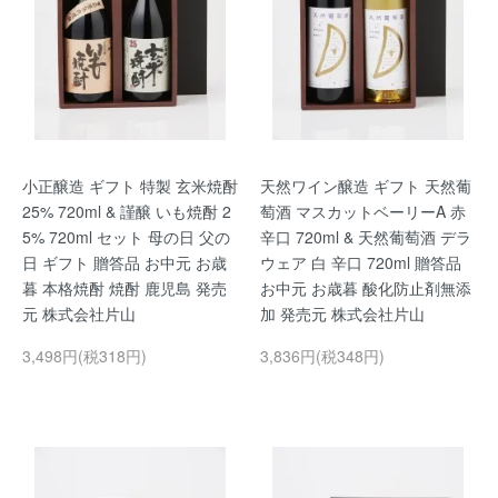
小正醸造 ギフト 特製 玄米焼酎
天然ワイン醸造 ギフト 天然葡
25% 720ml & 謹醸 いも焼酎 2
萄酒 マスカットベーリーA 赤
5% 720ml セット 母の日 父の
辛口 720ml & 天然葡萄酒 デラ
日 ギフト 贈答品 お中元 お歳
ウェア 白 辛口 720ml 贈答品
暮 本格焼酎 焼酎 鹿児島 発売
お中元 お歳暮 酸化防止剤無添
元 株式会社片山
加 発売元 株式会社片山
3,498円(税318円)
3,836円(税348円)