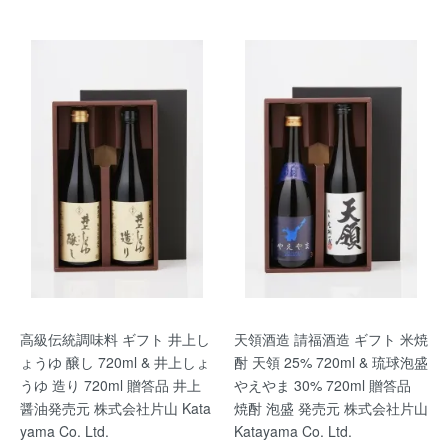
高級伝統調味料 ギフト 井上し
天領酒造 請福酒造 ギフト 米焼
ょうゆ 醸し 720ml & 井上しょ
酎 天領 25% 720ml & 琉球泡盛
うゆ 造り 720ml 贈答品 井上
やえやま 30% 720ml 贈答品
醤油発売元 株式会社片山 Kata
焼酎 泡盛 発売元 株式会社片山
yama Co. Ltd.
Katayama Co. Ltd.