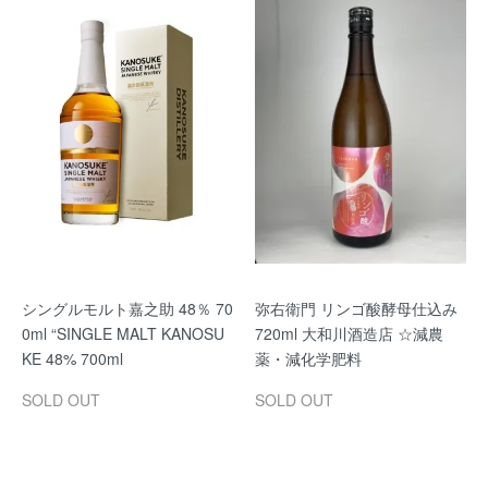
シングルモルト嘉之助 48％ 70
弥右衛門 リンゴ酸酵母仕込み
0ml “SINGLE MALT KANOSU
720ml 大和川酒造店 ☆減農
KE 48% 700ml
薬・減化学肥料
SOLD OUT
SOLD OUT