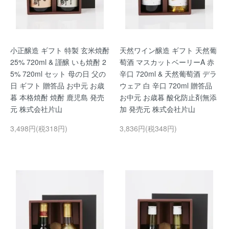
小正醸造 ギフト 特製 玄米焼酎
天然ワイン醸造 ギフト 天然葡
25% 720ml & 謹醸 いも焼酎 2
萄酒 マスカットベーリーA 赤
5% 720ml セット 母の日 父の
辛口 720ml & 天然葡萄酒 デラ
日 ギフト 贈答品 お中元 お歳
ウェア 白 辛口 720ml 贈答品
暮 本格焼酎 焼酎 鹿児島 発売
お中元 お歳暮 酸化防止剤無添
元 株式会社片山
加 発売元 株式会社片山
3,498円(税318円)
3,836円(税348円)