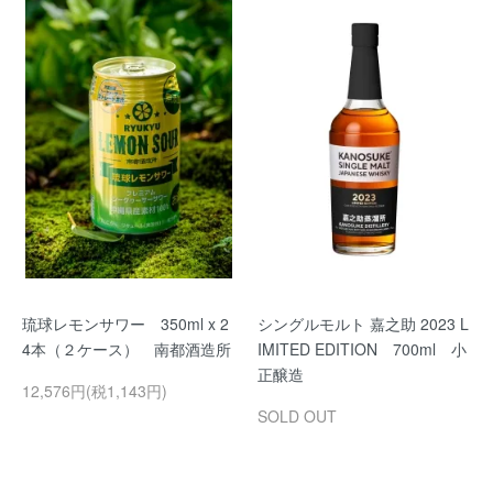
琉球レモンサワー 350ml x 2
シングルモルト 嘉之助 2023 L
4本（２ケース） 南都酒造所
IMITED EDITION 700ml 小
正醸造
12,576円(税1,143円)
SOLD OUT