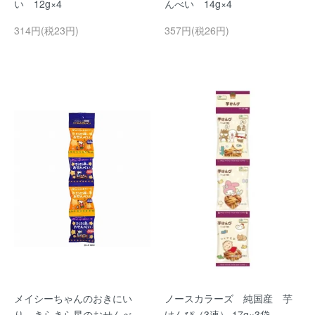
い 12g×4
んべい 14g×4
314円(税23円)
357円(税26円)
メイシーちゃんのおきにい
ノースカラーズ 純国産 芋
り きらきら星のおせんべ
けんぴ（3連） 17g×3袋