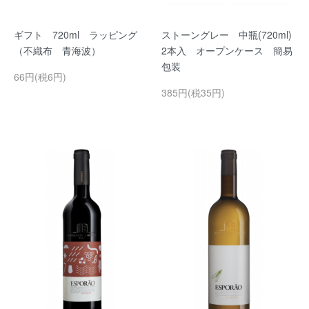
ギフト 720ml ラッピング
ストーングレー 中瓶(720ml)
（不織布 青海波）
2本入 オープンケース 簡易
包装
66円(税6円)
385円(税35円)