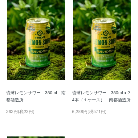
琉球レモンサワー 350ml 南
琉球レモンサワー 350ml x 2
都酒造所
4本（１ケース） 南都酒造所
262円(税23円)
6,288円(税571円)