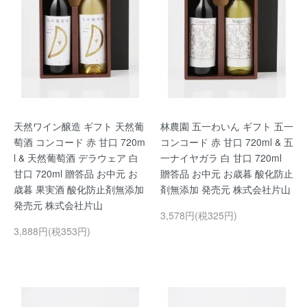
天然ワイン醸造 ギフト 天然葡
林農園 五一わいん ギフト 五一
萄酒 コンコード 赤 甘口 720m
コンコード 赤 甘口 720ml & 五
l & 天然葡萄酒 デラウェア 白
一ナイヤガラ 白 甘口 720ml
甘口 720ml 贈答品 お中元 お
贈答品 お中元 お歳暮 酸化防止
歳暮 果実酒 酸化防止剤無添加
剤無添加 発売元 株式会社片山
発売元 株式会社片山
3,578円(税325円)
3,888円(税353円)