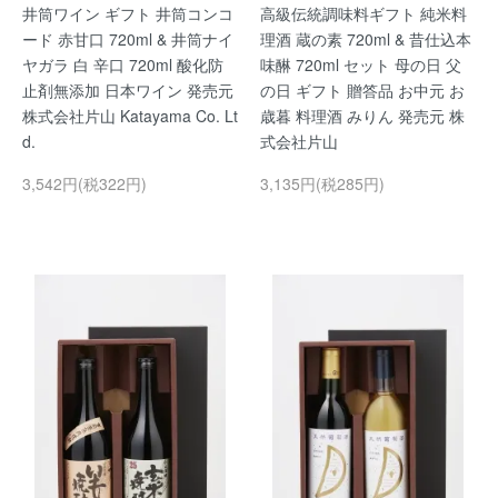
井筒ワイン ギフト 井筒コンコ
高級伝統調味料ギフト 純米料
ード 赤甘口 720ml & 井筒ナイ
理酒 蔵の素 720ml & 昔仕込本
ヤガラ 白 辛口 720ml 酸化防
味醂 720ml セット 母の日 父
止剤無添加 日本ワイン 発売元
の日 ギフト 贈答品 お中元 お
株式会社片山 Katayama Co. Lt
歳暮 料理酒 みりん 発売元 株
d.
式会社片山
3,542円(税322円)
3,135円(税285円)