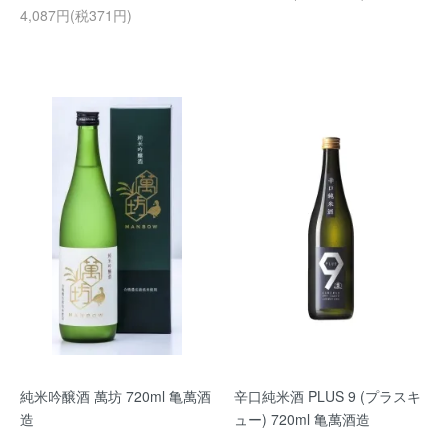
4,087円(税371円)
純米吟醸酒 萬坊 720ml 亀萬酒
辛口純米酒 PLUS 9 (プラスキ
造
ュー) 720ml 亀萬酒造