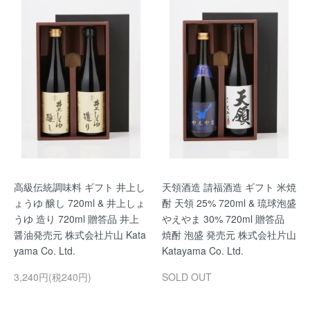
高級伝統調味料 ギフト 井上し
天領酒造 請福酒造 ギフト 米焼
ょうゆ 醸し 720ml & 井上しょ
酎 天領 25% 720ml & 琉球泡盛
うゆ 造り 720ml 贈答品 井上
やえやま 30% 720ml 贈答品
醤油発売元 株式会社片山 Kata
焼酎 泡盛 発売元 株式会社片山
yama Co. Ltd.
Katayama Co. Ltd.
3,240円(税240円)
SOLD OUT