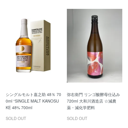
シングルモルト嘉之助 48％ 70
弥右衛門 リンゴ酸酵母仕込み
0ml “SINGLE MALT KANOSU
720ml 大和川酒造店 ☆減農
KE 48% 700ml
薬・減化学肥料
SOLD OUT
SOLD OUT