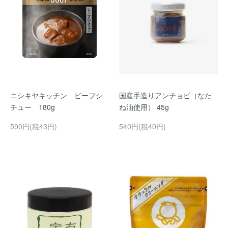
ニシキヤキッチン ビーフシ
国産手造りアンチョビ（なた
チュー 180g
ね油使用） 45g
590円(税43円)
540円(税40円)