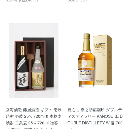
玄海酒造 藤居酒造 ギフト 壱岐
嘉之助 嘉之助蒸溜所 ダブルデ
焼酎 壱岐 25% 720ml & 本格麦
ィスティラリー KANOSUKE D
焼酎 二条麦 25% 720ml 贈答
OUBLE DISTILLERY 53度 700