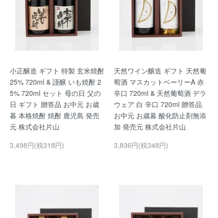
小正醸造 ギフト 特製 玄米焼酎
天然ワイン醸造 ギフト 天然葡
25% 720ml & 謹醸 いも焼酎 2
萄酒 マスカットベーリーA 赤
5% 720ml セット 母の日 父の
辛口 720ml & 天然葡萄酒 デラ
日 ギフト 贈答品 お中元 お歳
ウェア 白 辛口 720ml 贈答品
暮 本格焼酎 焼酎 鹿児島 発売
お中元 お歳暮 酸化防止剤無添
元 株式会社片山
加 発売元 株式会社片山
3,498円(税318円)
3,836円(税348円)