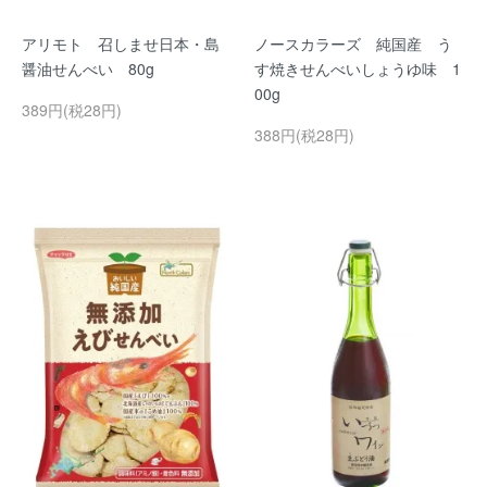
アリモト 召しませ日本・島
ノースカラーズ 純国産 う
醤油せんべい 80g
す焼きせんべいしょうゆ味 1
00g
389円(税28円)
388円(税28円)