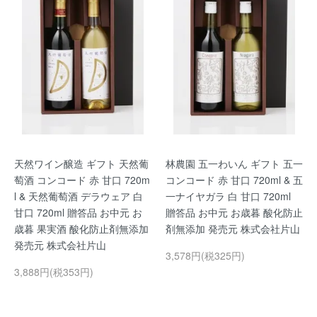
天然ワイン醸造 ギフト 天然葡
林農園 五一わいん ギフト 五一
萄酒 コンコード 赤 甘口 720m
コンコード 赤 甘口 720ml & 五
l & 天然葡萄酒 デラウェア 白
一ナイヤガラ 白 甘口 720ml
甘口 720ml 贈答品 お中元 お
贈答品 お中元 お歳暮 酸化防止
歳暮 果実酒 酸化防止剤無添加
剤無添加 発売元 株式会社片山
発売元 株式会社片山
3,578円(税325円)
3,888円(税353円)