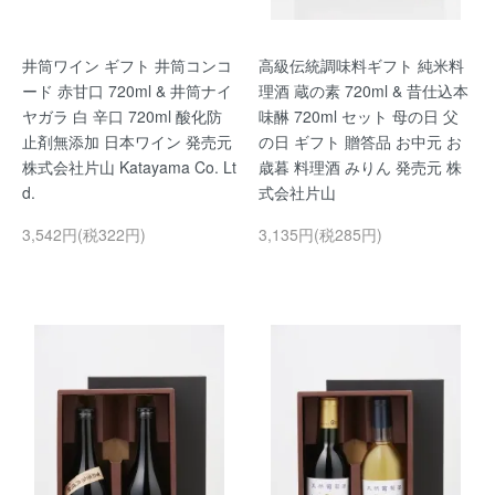
井筒ワイン ギフト 井筒コンコ
高級伝統調味料ギフト 純米料
ード 赤甘口 720ml & 井筒ナイ
理酒 蔵の素 720ml & 昔仕込本
ヤガラ 白 辛口 720ml 酸化防
味醂 720ml セット 母の日 父
止剤無添加 日本ワイン 発売元
の日 ギフト 贈答品 お中元 お
株式会社片山 Katayama Co. Lt
歳暮 料理酒 みりん 発売元 株
d.
式会社片山
3,542円(税322円)
3,135円(税285円)