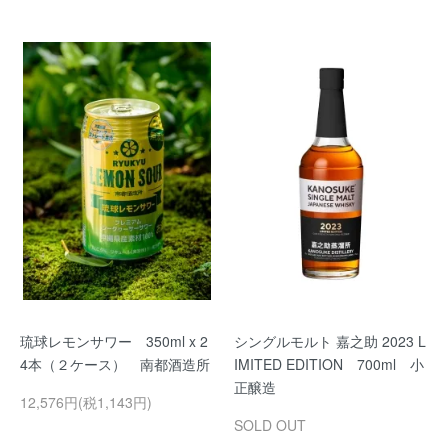
琉球レモンサワー 350ml x 2
シングルモルト 嘉之助 2023 L
4本（２ケース） 南都酒造所
IMITED EDITION 700ml 小
正醸造
12,576円(税1,143円)
SOLD OUT