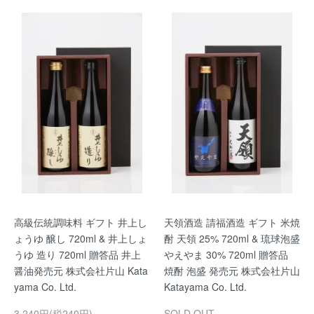
高級伝統調味料 ギフト 井上し
天領酒造 請福酒造 ギフト 米焼
ょうゆ 醸し 720ml & 井上しょ
酎 天領 25% 720ml & 琉球泡盛
うゆ 造り 720ml 贈答品 井上
やえやま 30% 720ml 贈答品
醤油発売元 株式会社片山 Kata
焼酎 泡盛 発売元 株式会社片山
yama Co. Ltd.
Katayama Co. Ltd.
3,240円(税240円)
SOLD OUT