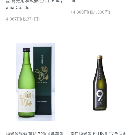
品 発売元 株式会社片山 Katay
ml
ama Co. Ltd.
14,300円(税1,300円)
4,087円(税371円)
純米吟醸酒 萬坊 720ml 亀萬酒
辛口純米酒 PLUS 9 (プラスキ