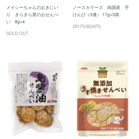
メイシーちゃんのおきにい
ノースカラーズ 純国産 芋
り きらきら星のおせんべ
けんぴ（3連） 17g×3袋
い 8g×4
281円(税20円)
SOLD OUT