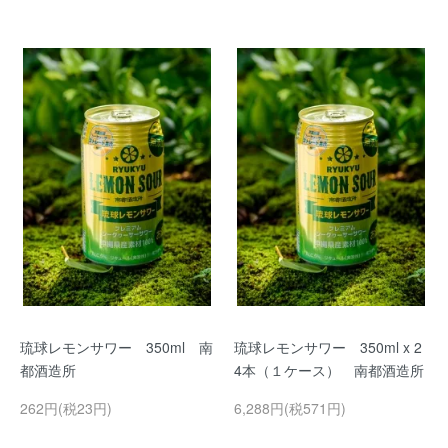
琉球レモンサワー 350ml 南
琉球レモンサワー 350ml x 2
都酒造所
4本（１ケース） 南都酒造所
262円(税23円)
6,288円(税571円)