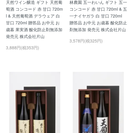
天然ワイン醸造 ギフト 天然葡
林農園 五一わいん ギフト 五一
萄酒 コンコード 赤 甘口 720m
コンコード 赤 甘口 720ml & 五
l & 天然葡萄酒 デラウェア 白
一ナイヤガラ 白 甘口 720ml
甘口 720ml 贈答品 お中元 お
贈答品 お中元 お歳暮 酸化防止
歳暮 果実酒 酸化防止剤無添加
剤無添加 発売元 株式会社片山
発売元 株式会社片山
3,578円(税325円)
3,888円(税353円)