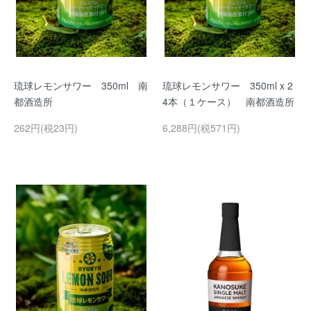
琉球レモンサワー 350ml 南
琉球レモンサワー 350ml x 2
都酒造所
4本（１ケース） 南都酒造所
262円(税23円)
6,288円(税571円)