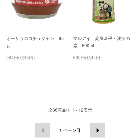
オーサワのコチュジャン 85
マルアイ 麹屋甚平・浅漬の
ｇ
素 500ml
594円(税44円)
605円(税44円)
全
38
商品中
1 - 12
表示
1
ページ目