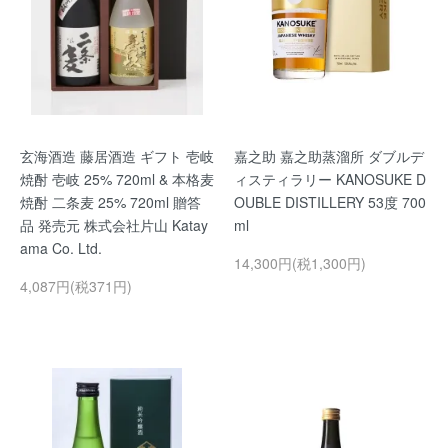
玄海酒造 藤居酒造 ギフト 壱岐
嘉之助 嘉之助蒸溜所 ダブルデ
焼酎 壱岐 25% 720ml & 本格麦
ィスティラリー KANOSUKE D
焼酎 二条麦 25% 720ml 贈答
OUBLE DISTILLERY 53度 700
品 発売元 株式会社片山 Katay
ml
ama Co. Ltd.
14,300円(税1,300円)
4,087円(税371円)