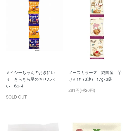
メイシーちゃんのおきにい
ノースカラーズ 純国産 芋
り きらきら星のおせんべ
けんぴ（3連） 17g×3袋
い 8g×4
281円(税20円)
SOLD OUT