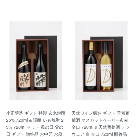
小正醸造 ギフト 特製 玄米焼酎
天然ワイン醸造 ギフト 天然葡
25% 720ml & 謹醸 いも焼酎 2
萄酒 マスカットベーリーA 赤
5% 720ml セット 母の日 父の
辛口 720ml & 天然葡萄酒 デラ
日 ギフト 贈答品 お中元 お歳
ウェア 白 辛口 720ml 贈答品