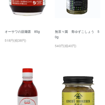
オーサワの甜麺醤 85g
無茶々園 青ゆずこしょう 5
0g
518円(税38円)
540円(税40円)