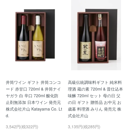
井筒ワイン ギフト 井筒コンコ
高級伝統調味料ギフト 純米料
ード 赤甘口 720ml & 井筒ナイ
理酒 蔵の素 720ml & 昔仕込本
ヤガラ 白 辛口 720ml 酸化防
味醂 720ml セット 母の日 父
止剤無添加 日本ワイン 発売元
の日 ギフト 贈答品 お中元 お
株式会社片山 Katayama Co. Lt
歳暮 料理酒 みりん 発売元 株
d.
式会社片山
3,542円(税322円)
3,135円(税285円)