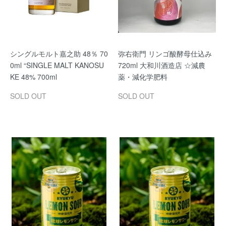
シングルモルト嘉之助 48％ 70
弥右衛門 リンゴ酸酵母仕込み
0ml “SINGLE MALT KANOSU
720ml 大和川酒造店 ☆減農
KE 48% 700ml
薬・減化学肥料
SOLD OUT
SOLD OUT