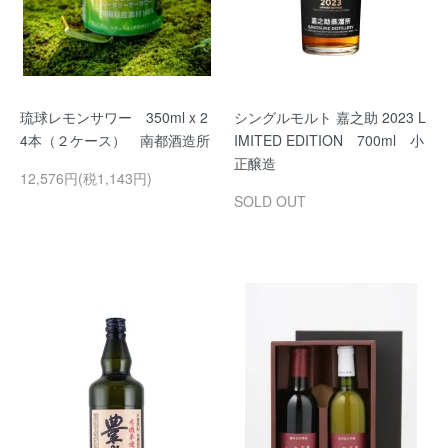
琉球レモンサワー 350ml x 2
シングルモルト 嘉之助 2023 L
4本（２ケース） 南都酒造所
IMITED EDITION 700ml 小
正醸造
12,576円(税1,143円)
SOLD OUT