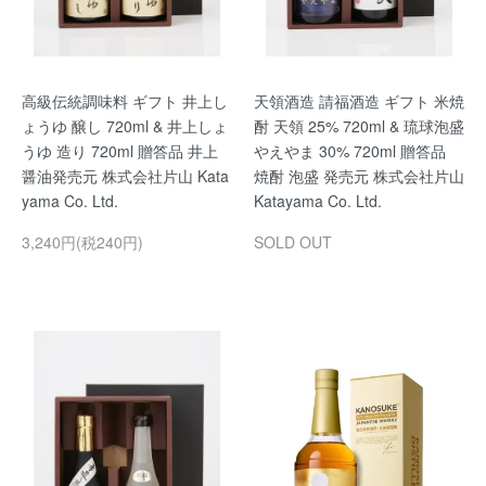
高級伝統調味料 ギフト 井上し
天領酒造 請福酒造 ギフト 米焼
ょうゆ 醸し 720ml & 井上しょ
酎 天領 25% 720ml & 琉球泡盛
うゆ 造り 720ml 贈答品 井上
やえやま 30% 720ml 贈答品
醤油発売元 株式会社片山 Kata
焼酎 泡盛 発売元 株式会社片山
yama Co. Ltd.
Katayama Co. Ltd.
3,240円(税240円)
SOLD OUT