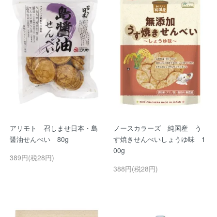
アリモト 召しませ日本・島
ノースカラーズ 純国産 う
醤油せんべい 80g
す焼きせんべいしょうゆ味 1
00g
389円(税28円)
388円(税28円)