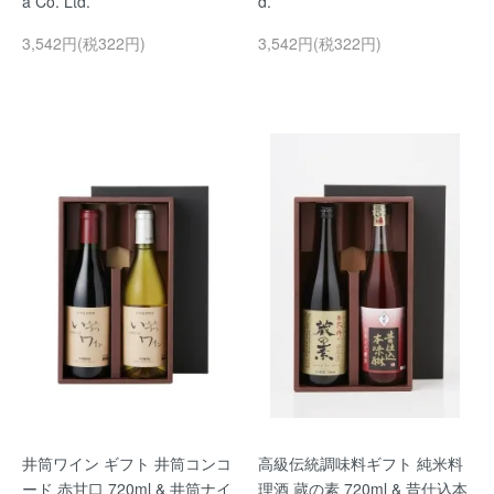
a Co. Ltd.
d.
3,542円(税322円)
3,542円(税322円)
井筒ワイン ギフト 井筒コンコ
高級伝統調味料ギフト 純米料
ード 赤甘口 720ml & 井筒ナイ
理酒 蔵の素 720ml & 昔仕込本