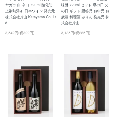
ヤガラ 白 辛口 720ml 酸化防
味醂 720ml セット 母の日 父
止剤無添加 日本ワイン 発売元
の日 ギフト 贈答品 お中元 お
株式会社片山 Katayama Co. Lt
歳暮 料理酒 みりん 発売元 株
d.
式会社片山
3,542円(税322円)
3,135円(税285円)