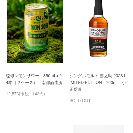
琉球レモンサワー 350ml x 2
シングルモルト 嘉之助 2023 L
4本（２ケース） 南都酒造所
IMITED EDITION 700ml 小
正醸造
12,576円(税1,143円)
SOLD OUT