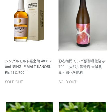
シングルモルト嘉之助 48％ 70
弥右衛門 リンゴ酸酵母仕込み
0ml “SINGLE MALT KANOSU
720ml 大和川酒造店 ☆減農
KE 48% 700ml
薬・減化学肥料
SOLD OUT
SOLD OUT