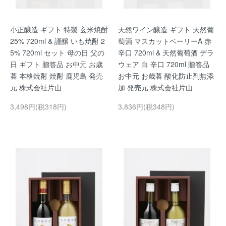
小正醸造 ギフト 特製 玄米焼酎
天然ワイン醸造 ギフト 天然葡
25% 720ml & 謹醸 いも焼酎 2
萄酒 マスカットベーリーA 赤
5% 720ml セット 母の日 父の
辛口 720ml & 天然葡萄酒 デラ
日 ギフト 贈答品 お中元 お歳
ウェア 白 辛口 720ml 贈答品
暮 本格焼酎 焼酎 鹿児島 発売
お中元 お歳暮 酸化防止剤無添
元 株式会社片山
加 発売元 株式会社片山
3,498円(税318円)
3,836円(税348円)