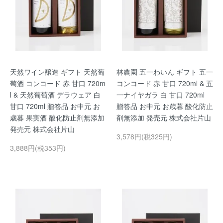
天然ワイン醸造 ギフト 天然葡
林農園 五一わいん ギフト 五一
萄酒 コンコード 赤 甘口 720m
コンコード 赤 甘口 720ml & 五
l & 天然葡萄酒 デラウェア 白
一ナイヤガラ 白 甘口 720ml
甘口 720ml 贈答品 お中元 お
贈答品 お中元 お歳暮 酸化防止
歳暮 果実酒 酸化防止剤無添加
剤無添加 発売元 株式会社片山
発売元 株式会社片山
3,578円(税325円)
3,888円(税353円)