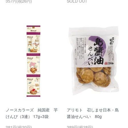
357円(税26円)
SOLD OUT
ノースカラーズ 純国産 芋
アリモト 召しませ日本・島
けんぴ（3連） 17g×3袋
醤油せんべい 80g
281円(税20円)
389円(税28円)