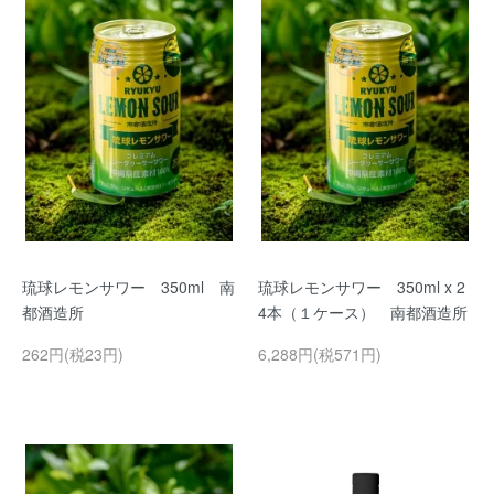
琉球レモンサワー 350ml 南
琉球レモンサワー 350ml x 2
都酒造所
4本（１ケース） 南都酒造所
262円(税23円)
6,288円(税571円)