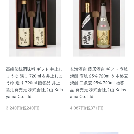
高級伝統調味料 ギフト 井上し
玄海酒造 藤居酒造 ギフト 壱岐
ょうゆ 醸し 720ml & 井上しょ
焼酎 壱岐 25% 720ml & 本格麦
うゆ 造り 720ml 贈答品 井上
焼酎 二条麦 25% 720ml 贈答
醤油発売元 株式会社片山 Kata
品 発売元 株式会社片山 Katay
yama Co. Ltd.
ama Co. Ltd.
3,240円(税240円)
4,087円(税371円)