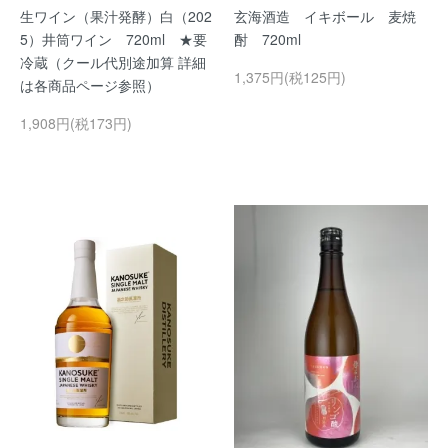
生ワイン（果汁発酵）白（202
玄海酒造 イキボール 麦焼
5）井筒ワイン 720ml ★要
酎 720ml
冷蔵（クール代別途加算 詳細
1,375円(税125円)
は各商品ページ参照）
1,908円(税173円)