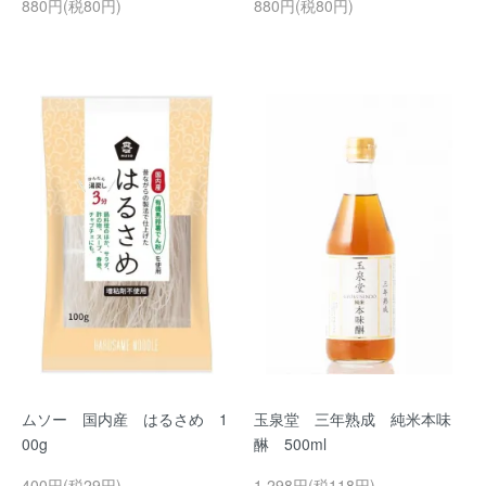
880円(税80円)
880円(税80円)
ムソー 国内産 はるさめ 1
玉泉堂 三年熟成 純米本味
00g
醂 500ml
400円(税29円)
1,298円(税118円)