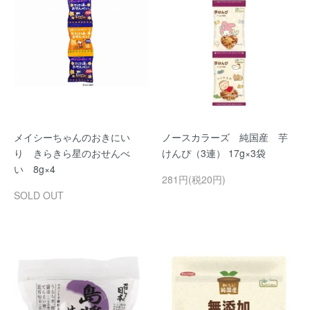
メイシーちゃんのおきにい
ノースカラーズ 純国産 芋
り きらきら星のおせんべ
けんぴ（3連） 17g×3袋
い 8g×4
281円(税20円)
SOLD OUT