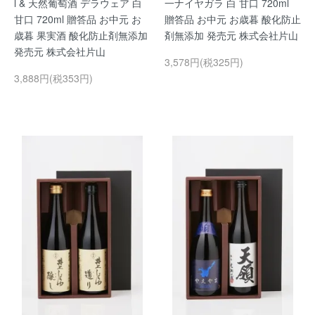
l & 天然葡萄酒 デラウェア 白
一ナイヤガラ 白 甘口 720ml
甘口 720ml 贈答品 お中元 お
贈答品 お中元 お歳暮 酸化防止
歳暮 果実酒 酸化防止剤無添加
剤無添加 発売元 株式会社片山
発売元 株式会社片山
3,578円(税325円)
3,888円(税353円)