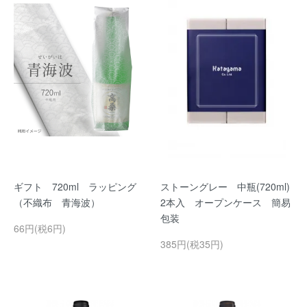
ギフト 720ml ラッピング
ストーングレー 中瓶(720ml)
（不織布 青海波）
2本入 オープンケース 簡易
包装
66円(税6円)
385円(税35円)