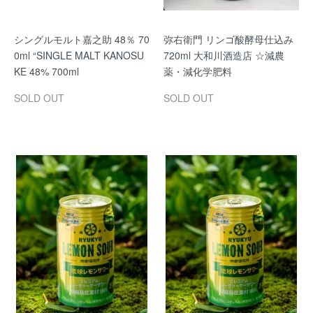
シングルモルト嘉之助 48％ 70
弥右衛門 リンゴ酸酵母仕込み
0ml “SINGLE MALT KANOSU
720ml 大和川酒造店 ☆減農
KE 48% 700ml
薬・減化学肥料
SOLD OUT
SOLD OUT