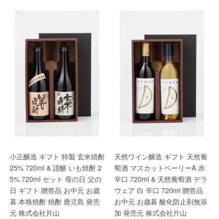
小正醸造 ギフト 特製 玄米焼酎
天然ワイン醸造 ギフト 天然葡
25% 720ml & 謹醸 いも焼酎 2
萄酒 マスカットベーリーA 赤
5% 720ml セット 母の日 父の
辛口 720ml & 天然葡萄酒 デラ
日 ギフト 贈答品 お中元 お歳
ウェア 白 辛口 720ml 贈答品
暮 本格焼酎 焼酎 鹿児島 発売
お中元 お歳暮 酸化防止剤無添
元 株式会社片山
加 発売元 株式会社片山