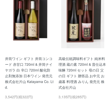
井筒ワイン ギフト 井筒コンコ
高級伝統調味料ギフト 純米料
ード 赤甘口 720ml & 井筒ナイ
理酒 蔵の素 720ml & 昔仕込本
ヤガラ 白 辛口 720ml 酸化防
味醂 720ml セット 母の日 父
止剤無添加 日本ワイン 発売元
の日 ギフト 贈答品 お中元 お
株式会社片山 Katayama Co. Lt
歳暮 料理酒 みりん 発売元 株
d.
式会社片山
3,542円(税322円)
3,135円(税285円)