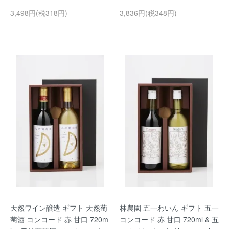
3,498円(税318円)
3,836円(税348円)
天然ワイン醸造 ギフト 天然葡
林農園 五一わいん ギフト 五一
萄酒 コンコード 赤 甘口 720m
コンコード 赤 甘口 720ml & 五