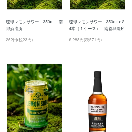
琉球レモンサワー 350ml 南
琉球レモンサワー 350ml x 2
都酒造所
4本（１ケース） 南都酒造所
262円(税23円)
6,288円(税571円)