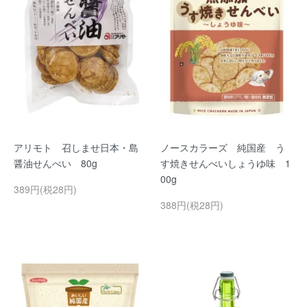
アリモト 召しませ日本・島
ノースカラーズ 純国産 う
醤油せんべい 80g
す焼きせんべいしょうゆ味 1
00g
389円(税28円)
388円(税28円)