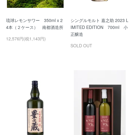
琉球レモンサワー 350ml x 2
シングルモルト 嘉之助 2023 L
4本（２ケース） 南都酒造所
IMITED EDITION 700ml 小
正醸造
12,576円(税1,143円)
SOLD OUT