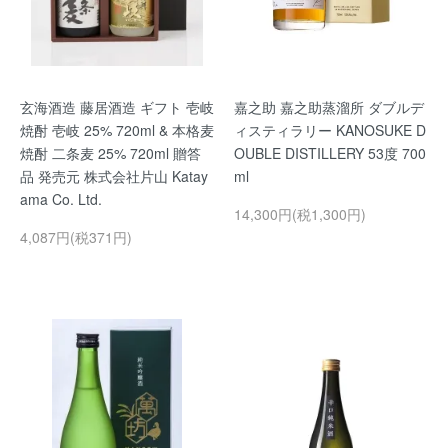
玄海酒造 藤居酒造 ギフト 壱岐
嘉之助 嘉之助蒸溜所 ダブルデ
焼酎 壱岐 25% 720ml & 本格麦
ィスティラリー KANOSUKE D
焼酎 二条麦 25% 720ml 贈答
OUBLE DISTILLERY 53度 700
品 発売元 株式会社片山 Katay
ml
ama Co. Ltd.
14,300円(税1,300円)
4,087円(税371円)