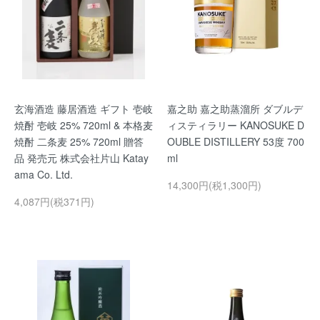
玄海酒造 藤居酒造 ギフト 壱岐
嘉之助 嘉之助蒸溜所 ダブルデ
焼酎 壱岐 25% 720ml & 本格麦
ィスティラリー KANOSUKE D
焼酎 二条麦 25% 720ml 贈答
OUBLE DISTILLERY 53度 700
品 発売元 株式会社片山 Katay
ml
ama Co. Ltd.
14,300円(税1,300円)
4,087円(税371円)