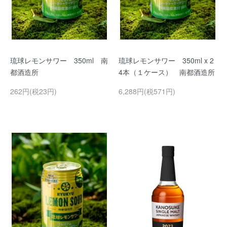
琉球レモンサワー 350ml 南
琉球レモンサワー 350ml x 2
都酒造所
4本（１ケース） 南都酒造所
262円(税23円)
6,288円(税571円)