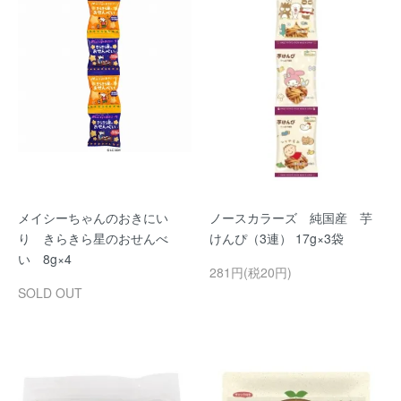
メイシーちゃんのおきにい
ノースカラーズ 純国産 芋
り きらきら星のおせんべ
けんぴ（3連） 17g×3袋
い 8g×4
281円(税20円)
SOLD OUT