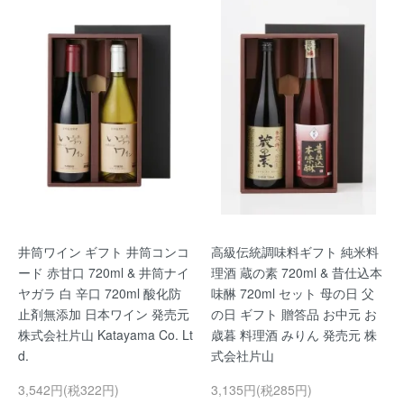
井筒ワイン ギフト 井筒コンコ
高級伝統調味料ギフト 純米料
ード 赤甘口 720ml & 井筒ナイ
理酒 蔵の素 720ml & 昔仕込本
ヤガラ 白 辛口 720ml 酸化防
味醂 720ml セット 母の日 父
止剤無添加 日本ワイン 発売元
の日 ギフト 贈答品 お中元 お
株式会社片山 Katayama Co. Lt
歳暮 料理酒 みりん 発売元 株
d.
式会社片山
3,542円(税322円)
3,135円(税285円)