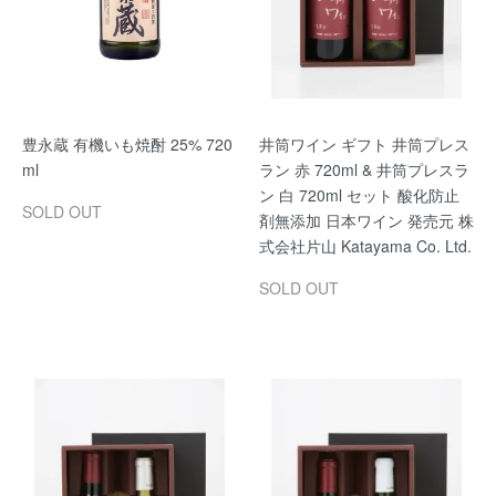
豊永蔵 有機いも焼酎 25% 720
井筒ワイン ギフト 井筒プレス
ml
ラン 赤 720ml & 井筒プレスラ
ン 白 720ml セット 酸化防止
SOLD OUT
剤無添加 日本ワイン 発売元 株
式会社片山 Katayama Co. Ltd.
SOLD OUT