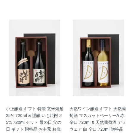
小正醸造 ギフト 特製 玄米焼酎
天然ワイン醸造 ギフト 天然葡
25% 720ml & 謹醸 いも焼酎 2
萄酒 マスカットベーリーA 赤
5% 720ml セット 母の日 父の
辛口 720ml & 天然葡萄酒 デラ
日 ギフト 贈答品 お中元 お歳
ウェア 白 辛口 720ml 贈答品