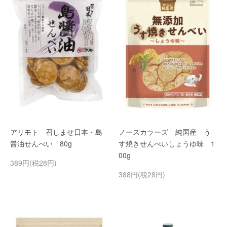
アリモト 召しませ日本・島
ノースカラーズ 純国産 う
醤油せんべい 80g
す焼きせんべいしょうゆ味 1
00g
389円(税28円)
388円(税28円)