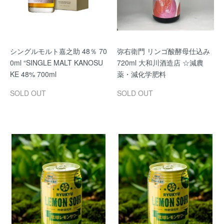
シングルモルト嘉之助 48％ 70
弥右衛門 リンゴ酸酵母仕込み
0ml “SINGLE MALT KANOSU
720ml 大和川酒造店 ☆減農
KE 48% 700ml
薬・減化学肥料
SOLD OUT
SOLD OUT