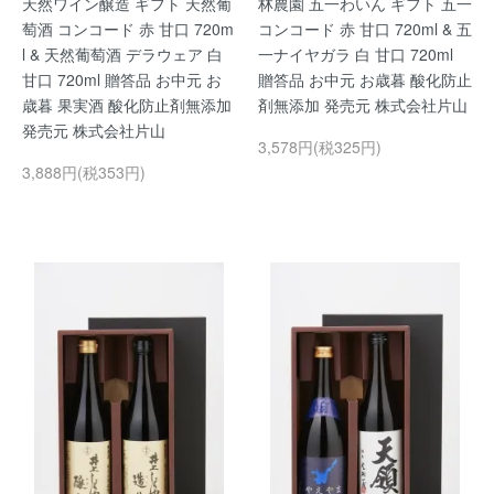
天然ワイン醸造 ギフト 天然葡
林農園 五一わいん ギフト 五一
萄酒 コンコード 赤 甘口 720m
コンコード 赤 甘口 720ml & 五
l & 天然葡萄酒 デラウェア 白
一ナイヤガラ 白 甘口 720ml
甘口 720ml 贈答品 お中元 お
贈答品 お中元 お歳暮 酸化防止
歳暮 果実酒 酸化防止剤無添加
剤無添加 発売元 株式会社片山
発売元 株式会社片山
3,578円(税325円)
3,888円(税353円)