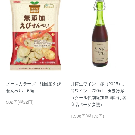
ノースカラーズ 純国産えび
井筒生ワイン 赤（2025）井
せんべい 65g
筒ワイン 720ml ★要冷蔵
（クール代別途加算 詳細は各
302円(税22円)
商品ページ参照）
1,908円(税173円)