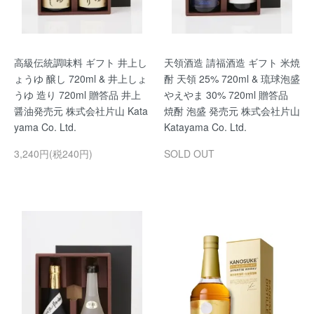
高級伝統調味料 ギフト 井上し
天領酒造 請福酒造 ギフト 米焼
ょうゆ 醸し 720ml & 井上しょ
酎 天領 25% 720ml & 琉球泡盛
うゆ 造り 720ml 贈答品 井上
やえやま 30% 720ml 贈答品
醤油発売元 株式会社片山 Kata
焼酎 泡盛 発売元 株式会社片山
yama Co. Ltd.
Katayama Co. Ltd.
3,240円(税240円)
SOLD OUT