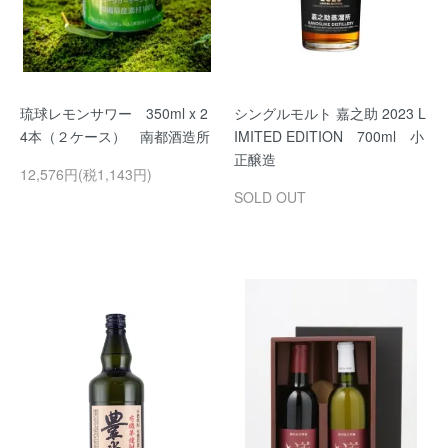
琉球レモンサワー 350ml x 2
シングルモルト 嘉之助 2023 L
4本（２ケース） 南都酒造所
IMITED EDITION 700ml 小
正醸造
12,576円(税1,143円)
SOLD OUT