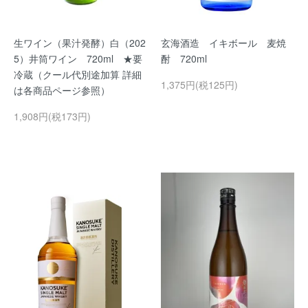
生ワイン（果汁発酵）白（202
玄海酒造 イキボール 麦焼
5）井筒ワイン 720ml ★要
酎 720ml
冷蔵（クール代別途加算 詳細
1,375円(税125円)
は各商品ページ参照）
1,908円(税173円)