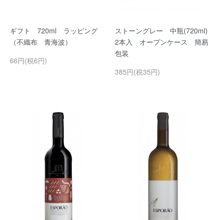
ギフト 720ml ラッピング
ストーングレー 中瓶(720ml)
（不織布 青海波）
2本入 オープンケース 簡易
包装
66円(税6円)
385円(税35円)