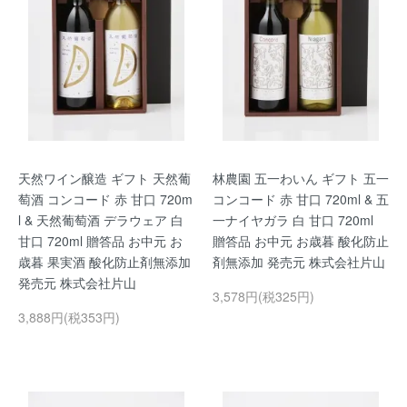
天然ワイン醸造 ギフト 天然葡
林農園 五一わいん ギフト 五一
萄酒 コンコード 赤 甘口 720m
コンコード 赤 甘口 720ml & 五
l & 天然葡萄酒 デラウェア 白
一ナイヤガラ 白 甘口 720ml
甘口 720ml 贈答品 お中元 お
贈答品 お中元 お歳暮 酸化防止
歳暮 果実酒 酸化防止剤無添加
剤無添加 発売元 株式会社片山
発売元 株式会社片山
3,578円(税325円)
3,888円(税353円)