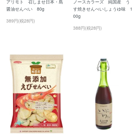
アリモト 召しませ日本・島
ノースカラーズ 純国産 う
醤油せんべい 80g
す焼きせんべいしょうゆ味 1
00g
389円(税28円)
388円(税28円)