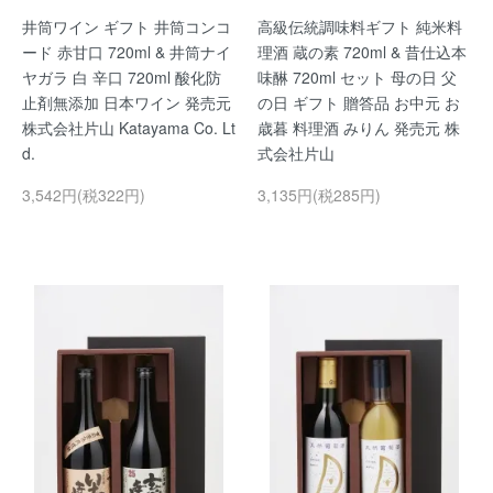
井筒ワイン ギフト 井筒コンコ
高級伝統調味料ギフト 純米料
ード 赤甘口 720ml & 井筒ナイ
理酒 蔵の素 720ml & 昔仕込本
ヤガラ 白 辛口 720ml 酸化防
味醂 720ml セット 母の日 父
止剤無添加 日本ワイン 発売元
の日 ギフト 贈答品 お中元 お
株式会社片山 Katayama Co. Lt
歳暮 料理酒 みりん 発売元 株
d.
式会社片山
3,542円(税322円)
3,135円(税285円)