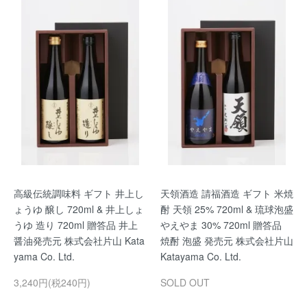
高級伝統調味料 ギフト 井上し
天領酒造 請福酒造 ギフト 米焼
ょうゆ 醸し 720ml & 井上しょ
酎 天領 25% 720ml & 琉球泡盛
うゆ 造り 720ml 贈答品 井上
やえやま 30% 720ml 贈答品
醤油発売元 株式会社片山 Kata
焼酎 泡盛 発売元 株式会社片山
yama Co. Ltd.
Katayama Co. Ltd.
3,240円(税240円)
SOLD OUT