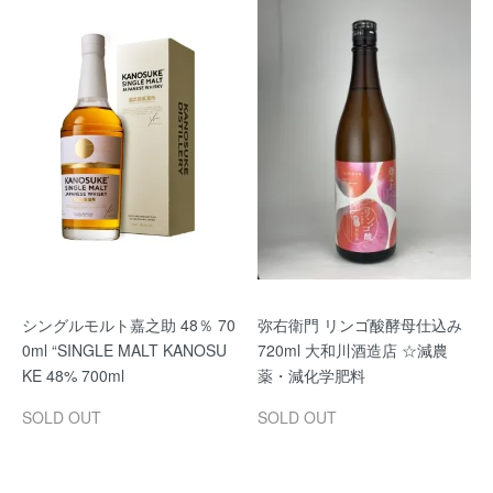
シングルモルト嘉之助 48％ 70
弥右衛門 リンゴ酸酵母仕込み
0ml “SINGLE MALT KANOSU
720ml 大和川酒造店 ☆減農
KE 48% 700ml
薬・減化学肥料
SOLD OUT
SOLD OUT