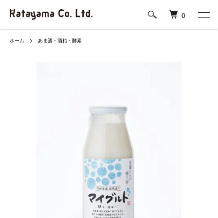
0
ホーム
あま酒・酒粕・酵素