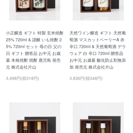
小正醸造 ギフト 特製 玄米焼酎
天然ワイン醸造 ギフト 天然葡
25% 720ml & 謹醸 いも焼酎 2
萄酒 マスカットベーリーA 赤
5% 720ml セット 母の日 父の
辛口 720ml & 天然葡萄酒 デラ
日 ギフト 贈答品 お中元 お歳
ウェア 白 辛口 720ml 贈答品
暮 本格焼酎 焼酎 鹿児島 発売
お中元 お歳暮 酸化防止剤無添
元 株式会社片山
加 発売元 株式会社片山
3,498円(税318円)
3,836円(税348円)