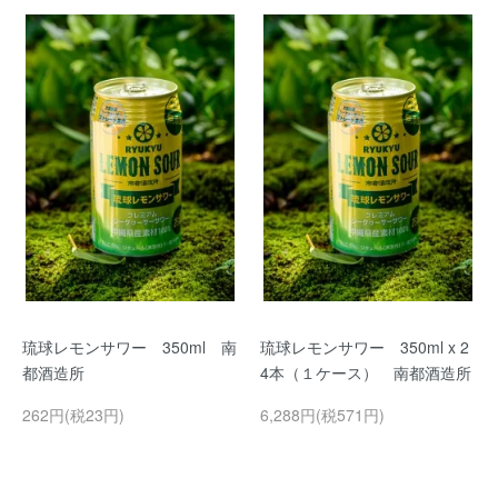
琉球レモンサワー 350ml 南
琉球レモンサワー 350ml x 2
都酒造所
4本（１ケース） 南都酒造所
262円(税23円)
6,288円(税571円)