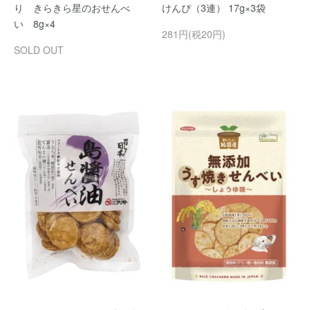
り きらきら星のおせんべ
けんぴ（3連） 17g×3袋
い 8g×4
281円(税20円)
SOLD OUT