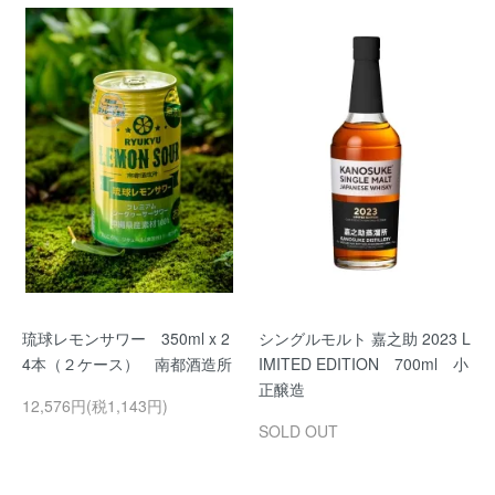
琉球レモンサワー 350ml x 2
シングルモルト 嘉之助 2023 L
4本（２ケース） 南都酒造所
IMITED EDITION 700ml 小
正醸造
12,576円(税1,143円)
SOLD OUT