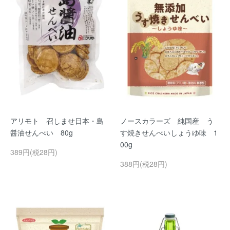
アリモト 召しませ日本・島
ノースカラーズ 純国産 う
醤油せんべい 80g
す焼きせんべいしょうゆ味 1
00g
389円(税28円)
388円(税28円)