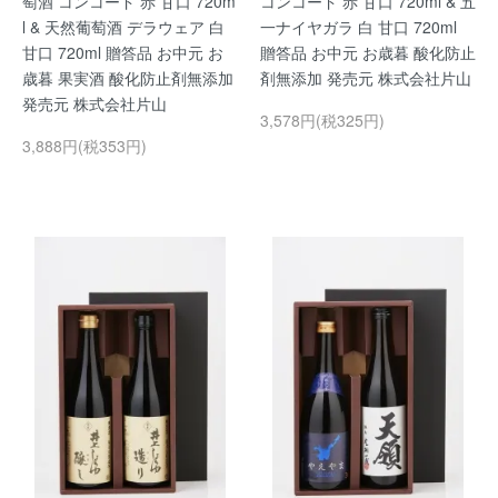
萄酒 コンコード 赤 甘口 720m
コンコード 赤 甘口 720ml & 五
l & 天然葡萄酒 デラウェア 白
一ナイヤガラ 白 甘口 720ml
甘口 720ml 贈答品 お中元 お
贈答品 お中元 お歳暮 酸化防止
歳暮 果実酒 酸化防止剤無添加
剤無添加 発売元 株式会社片山
発売元 株式会社片山
3,578円(税325円)
3,888円(税353円)