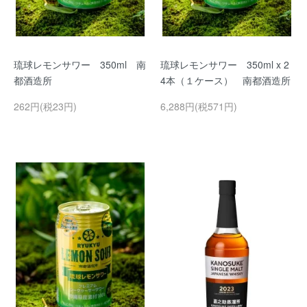
琉球レモンサワー 350ml 南
琉球レモンサワー 350ml x 2
都酒造所
4本（１ケース） 南都酒造所
262円(税23円)
6,288円(税571円)