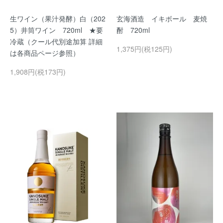
生ワイン（果汁発酵）白（202
玄海酒造 イキボール 麦焼
5）井筒ワイン 720ml ★要
酎 720ml
冷蔵（クール代別途加算 詳細
1,375円(税125円)
は各商品ページ参照）
1,908円(税173円)