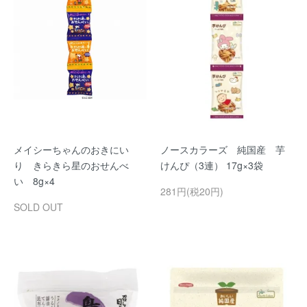
メイシーちゃんのおきにい
ノースカラーズ 純国産 芋
り きらきら星のおせんべ
けんぴ（3連） 17g×3袋
い 8g×4
281円(税20円)
SOLD OUT