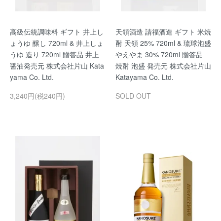
高級伝統調味料 ギフト 井上し
天領酒造 請福酒造 ギフト 米焼
ょうゆ 醸し 720ml & 井上しょ
酎 天領 25% 720ml & 琉球泡盛
うゆ 造り 720ml 贈答品 井上
やえやま 30% 720ml 贈答品
醤油発売元 株式会社片山 Kata
焼酎 泡盛 発売元 株式会社片山
yama Co. Ltd.
Katayama Co. Ltd.
3,240円(税240円)
SOLD OUT