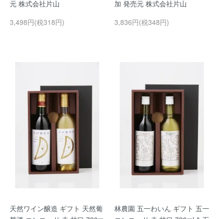
元 株式会社片山
加 発売元 株式会社片山
3,498円(税318円)
3,836円(税348円)
天然ワイン醸造 ギフト 天然葡
林農園 五一わいん ギフト 五一