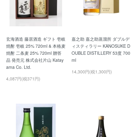
玄海酒造 藤居酒造 ギフト 壱岐
嘉之助 嘉之助蒸溜所 ダブルデ
焼酎 壱岐 25% 720ml & 本格麦
ィスティラリー KANOSUKE D
焼酎 二条麦 25% 720ml 贈答
OUBLE DISTILLERY 53度 700
品 発売元 株式会社片山 Katay
ml
ama Co. Ltd.
14,300円(税1,300円)
4,087円(税371円)