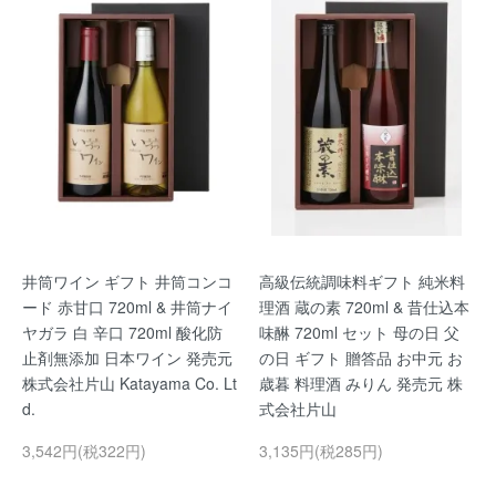
井筒ワイン ギフト 井筒コンコ
高級伝統調味料ギフト 純米料
ード 赤甘口 720ml & 井筒ナイ
理酒 蔵の素 720ml & 昔仕込本
ヤガラ 白 辛口 720ml 酸化防
味醂 720ml セット 母の日 父
止剤無添加 日本ワイン 発売元
の日 ギフト 贈答品 お中元 お
株式会社片山 Katayama Co. Lt
歳暮 料理酒 みりん 発売元 株
d.
式会社片山
3,542円(税322円)
3,135円(税285円)