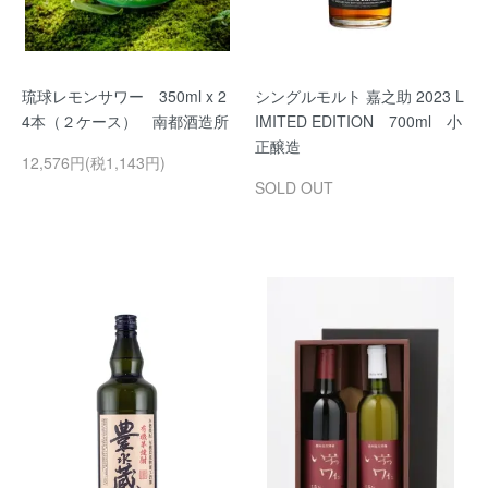
琉球レモンサワー 350ml x 2
シングルモルト 嘉之助 2023 L
4本（２ケース） 南都酒造所
IMITED EDITION 700ml 小
正醸造
12,576円(税1,143円)
SOLD OUT