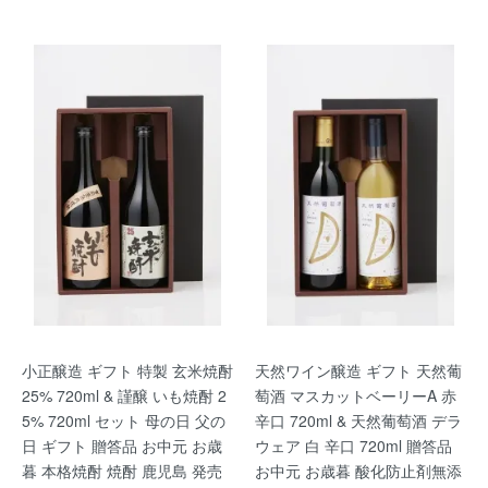
小正醸造 ギフト 特製 玄米焼酎
天然ワイン醸造 ギフト 天然葡
25% 720ml & 謹醸 いも焼酎 2
萄酒 マスカットベーリーA 赤
5% 720ml セット 母の日 父の
辛口 720ml & 天然葡萄酒 デラ
日 ギフト 贈答品 お中元 お歳
ウェア 白 辛口 720ml 贈答品
暮 本格焼酎 焼酎 鹿児島 発売
お中元 お歳暮 酸化防止剤無添