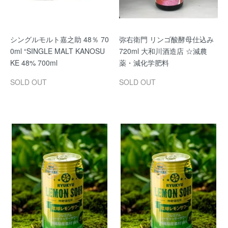
シングルモルト嘉之助 48％ 70
弥右衛門 リンゴ酸酵母仕込み
0ml “SINGLE MALT KANOSU
720ml 大和川酒造店 ☆減農
KE 48% 700ml
薬・減化学肥料
SOLD OUT
SOLD OUT