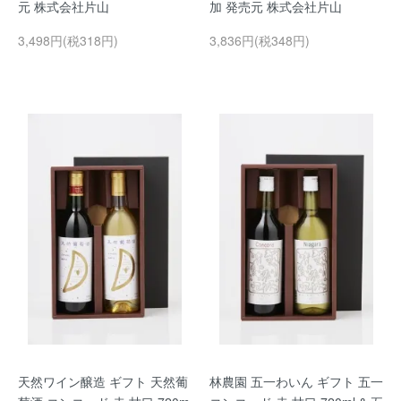
元 株式会社片山
加 発売元 株式会社片山
3,498円(税318円)
3,836円(税348円)
天然ワイン醸造 ギフト 天然葡
林農園 五一わいん ギフト 五一