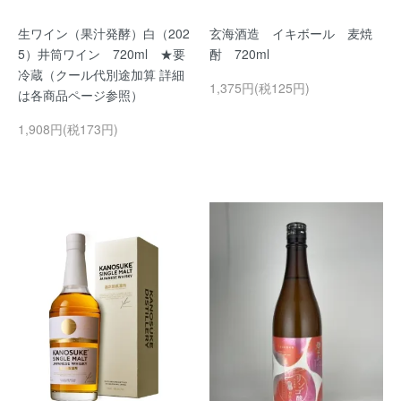
生ワイン（果汁発酵）白（202
玄海酒造 イキボール 麦焼
5）井筒ワイン 720ml ★要
酎 720ml
冷蔵（クール代別途加算 詳細
1,375円(税125円)
は各商品ページ参照）
1,908円(税173円)