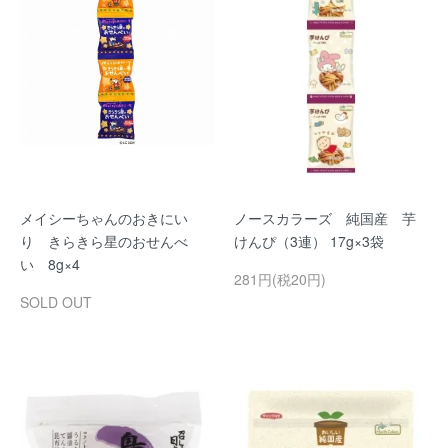
メイシーちゃんのおきにい
ノースカラーズ 純国産 芋
り きらきら星のおせんべ
けんぴ（3連） 17g×3袋
い 8g×4
281円(税20円)
SOLD OUT