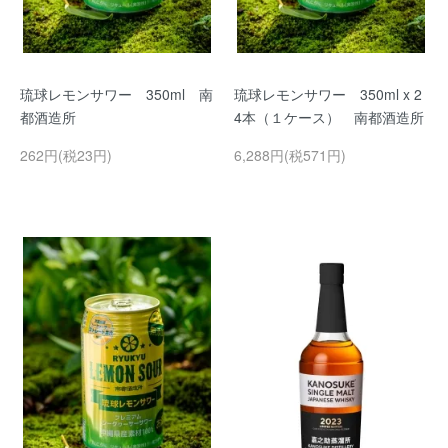
琉球レモンサワー 350ml 南
琉球レモンサワー 350ml x 2
都酒造所
4本（１ケース） 南都酒造所
262円(税23円)
6,288円(税571円)