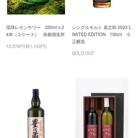
琉球レモンサワー 350ml x 2
シングルモルト 嘉之助 2023 L
4本（２ケース） 南都酒造所
IMITED EDITION 700ml 小
正醸造
12,576円(税1,143円)
SOLD OUT