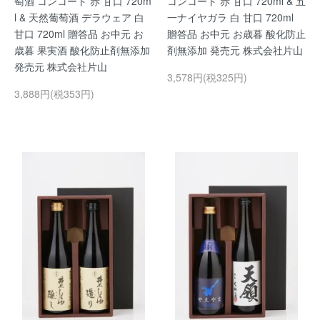
萄酒 コンコード 赤 甘口 720m
コンコード 赤 甘口 720ml & 五
l & 天然葡萄酒 デラウェア 白
一ナイヤガラ 白 甘口 720ml
甘口 720ml 贈答品 お中元 お
贈答品 お中元 お歳暮 酸化防止
歳暮 果実酒 酸化防止剤無添加
剤無添加 発売元 株式会社片山
発売元 株式会社片山
3,578円(税325円)
3,888円(税353円)