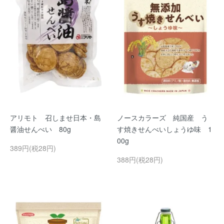
アリモト 召しませ日本・島
ノースカラーズ 純国産 う
醤油せんべい 80g
す焼きせんべいしょうゆ味 1
00g
389円(税28円)
388円(税28円)