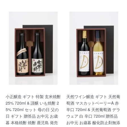
小正醸造 ギフト 特製 玄米焼酎
天然ワイン醸造 ギフト 天然葡
25% 720ml & 謹醸 いも焼酎 2
萄酒 マスカットベーリーA 赤
5% 720ml セット 母の日 父の
辛口 720ml & 天然葡萄酒 デラ
日 ギフト 贈答品 お中元 お歳
ウェア 白 辛口 720ml 贈答品
暮 本格焼酎 焼酎 鹿児島 発売
お中元 お歳暮 酸化防止剤無添