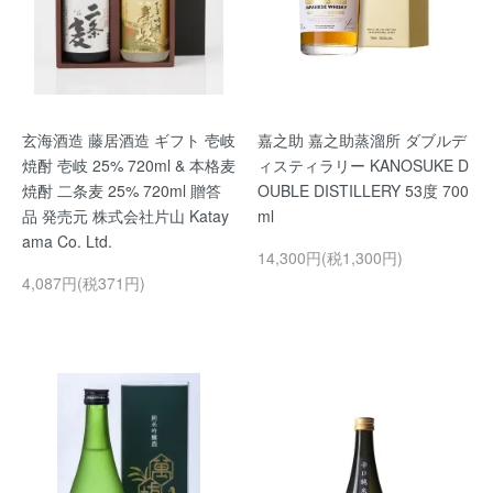
玄海酒造 藤居酒造 ギフト 壱岐
嘉之助 嘉之助蒸溜所 ダブルデ
焼酎 壱岐 25% 720ml & 本格麦
ィスティラリー KANOSUKE D
焼酎 二条麦 25% 720ml 贈答
OUBLE DISTILLERY 53度 700
品 発売元 株式会社片山 Katay
ml
ama Co. Ltd.
14,300円(税1,300円)
4,087円(税371円)