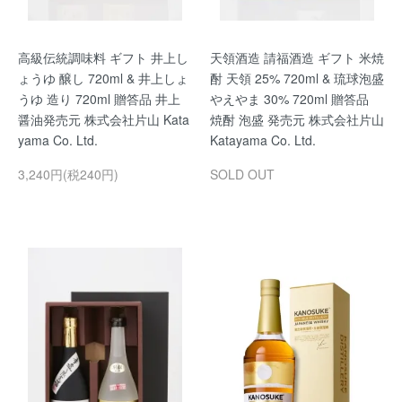
高級伝統調味料 ギフト 井上し
天領酒造 請福酒造 ギフト 米焼
ょうゆ 醸し 720ml & 井上しょ
酎 天領 25% 720ml & 琉球泡盛
うゆ 造り 720ml 贈答品 井上
やえやま 30% 720ml 贈答品
醤油発売元 株式会社片山 Kata
焼酎 泡盛 発売元 株式会社片山
yama Co. Ltd.
Katayama Co. Ltd.
3,240円(税240円)
SOLD OUT