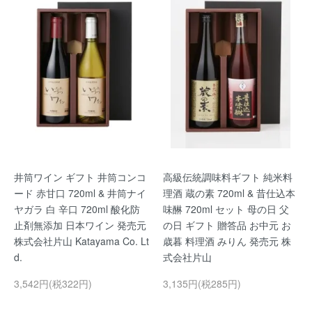
井筒ワイン ギフト 井筒コンコ
高級伝統調味料ギフト 純米料
ード 赤甘口 720ml & 井筒ナイ
理酒 蔵の素 720ml & 昔仕込本
ヤガラ 白 辛口 720ml 酸化防
味醂 720ml セット 母の日 父
止剤無添加 日本ワイン 発売元
の日 ギフト 贈答品 お中元 お
株式会社片山 Katayama Co. Lt
歳暮 料理酒 みりん 発売元 株
d.
式会社片山
3,542円(税322円)
3,135円(税285円)