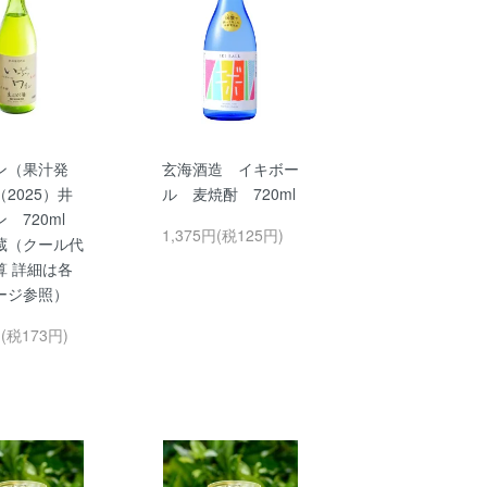
ン（果汁発
玄海酒造 イキボー
2025）井
ル 麦焼酎 720ml
ン 720ml
1,375円(税125円)
蔵（クール代
算 詳細は各
ージ参照）
円(税173円)