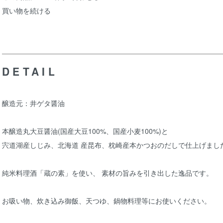
買い物を続ける
DETAIL
醸造元：井ゲタ醤油
本醸造丸大豆醤油(国産大豆100%、国産小麦100%)と
宍道湖産しじみ、北海道 産昆布、枕崎産本かつおのだしで仕上げまし
純米料理酒「蔵の素」を使い、 素材の旨みを引き出した逸品です。
お吸い物、炊き込み御飯、天つゆ、鍋物料理等にお使いください。