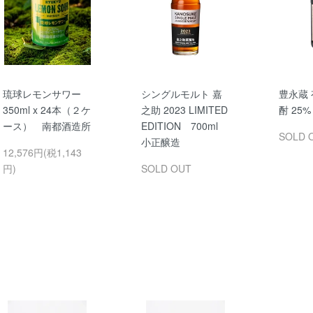
琉球レモンサワー
シングルモルト 嘉
豊永蔵
350ml x 24本（２ケ
之助 2023 LIMITED
酎 25% 
ース） 南都酒造所
EDITION 700ml
SOLD 
小正醸造
12,576円(税1,143
円)
SOLD OUT