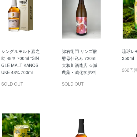
シングルモルト嘉之
弥右衛門 リンゴ酸
琉球レ
助 48％ 700ml “SIN
酵母仕込み 720ml
350m
GLE MALT KANOS
大和川酒造店 ☆減
262円(
UKE 48% 700ml
農薬・減化学肥料
SOLD OUT
SOLD OUT