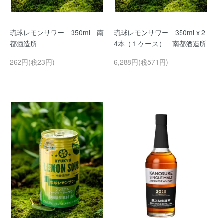
琉球レモンサワー 350ml 南
琉球レモンサワー 350ml x 2
都酒造所
4本（１ケース） 南都酒造所
262円(税23円)
6,288円(税571円)