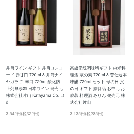
井筒ワイン ギフト 井筒コンコ
高級伝統調味料ギフト 純米料
ード 赤甘口 720ml & 井筒ナイ
理酒 蔵の素 720ml & 昔仕込本
ヤガラ 白 辛口 720ml 酸化防
味醂 720ml セット 母の日 父
止剤無添加 日本ワイン 発売元
の日 ギフト 贈答品 お中元 お
株式会社片山 Katayama Co. Lt
歳暮 料理酒 みりん 発売元 株
d.
式会社片山
3,542円(税322円)
3,135円(税285円)