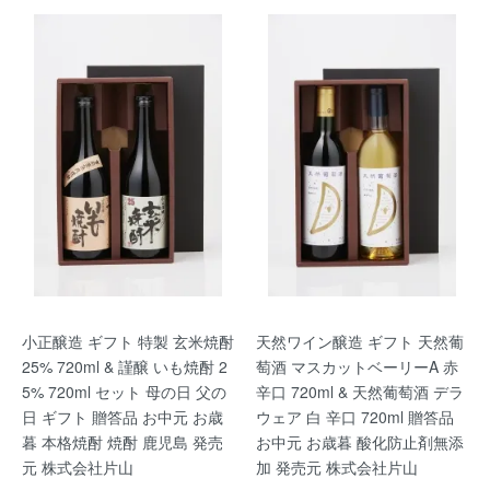
小正醸造 ギフト 特製 玄米焼酎
天然ワイン醸造 ギフト 天然葡
25% 720ml & 謹醸 いも焼酎 2
萄酒 マスカットベーリーA 赤
5% 720ml セット 母の日 父の
辛口 720ml & 天然葡萄酒 デラ
日 ギフト 贈答品 お中元 お歳
ウェア 白 辛口 720ml 贈答品
暮 本格焼酎 焼酎 鹿児島 発売
お中元 お歳暮 酸化防止剤無添
元 株式会社片山
加 発売元 株式会社片山