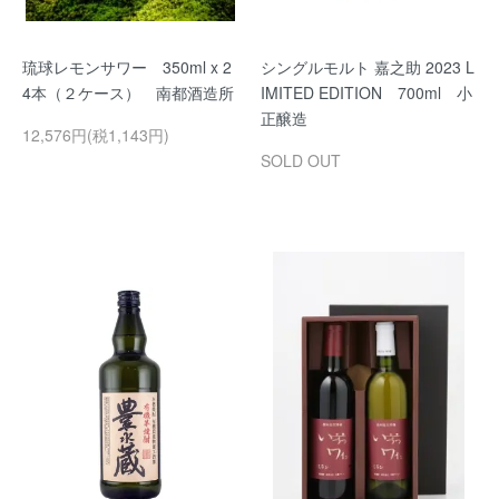
琉球レモンサワー 350ml x 2
シングルモルト 嘉之助 2023 L
4本（２ケース） 南都酒造所
IMITED EDITION 700ml 小
正醸造
12,576円(税1,143円)
SOLD OUT