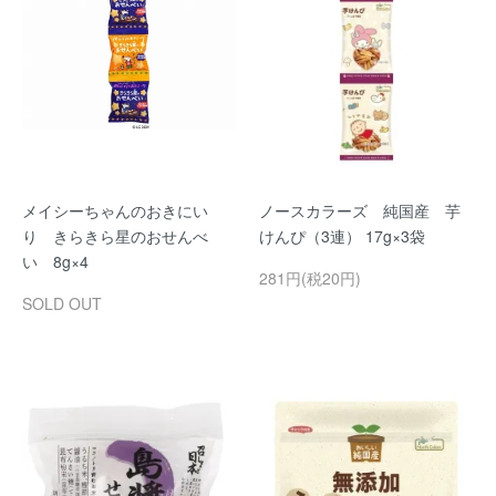
メイシーちゃんのおきにい
ノースカラーズ 純国産 芋
り きらきら星のおせんべ
けんぴ（3連） 17g×3袋
い 8g×4
281円(税20円)
SOLD OUT