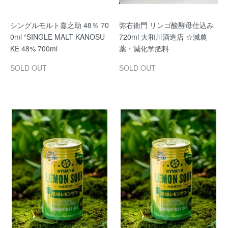
シングルモルト嘉之助 48％ 70
弥右衛門 リンゴ酸酵母仕込み
0ml “SINGLE MALT KANOSU
720ml 大和川酒造店 ☆減農
KE 48% 700ml
薬・減化学肥料
SOLD OUT
SOLD OUT