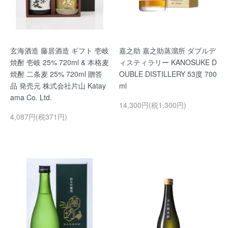
玄海酒造 藤居酒造 ギフト 壱岐
嘉之助 嘉之助蒸溜所 ダブルデ
焼酎 壱岐 25% 720ml & 本格麦
ィスティラリー KANOSUKE D
焼酎 二条麦 25% 720ml 贈答
OUBLE DISTILLERY 53度 700
品 発売元 株式会社片山 Katay
ml
ama Co. Ltd.
14,300円(税1,300円)
4,087円(税371円)