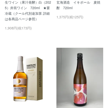
生ワイン（果汁発酵）白（202
玄海酒造 イキボール 麦焼
5）井筒ワイン 720ml ★要
酎 720ml
冷蔵（クール代別途加算 詳細
1,375円(税125円)
は各商品ページ参照）
1,908円(税173円)