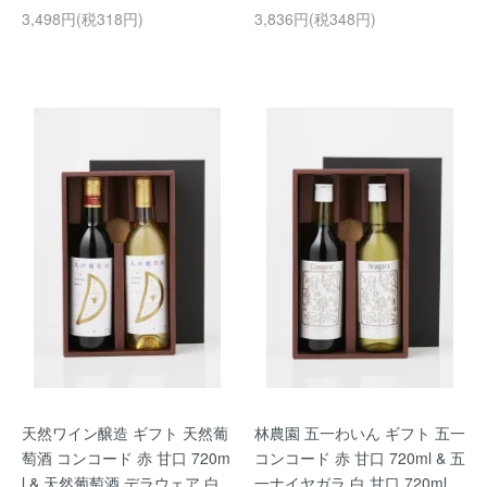
3,498円(税318円)
3,836円(税348円)
天然ワイン醸造 ギフト 天然葡
林農園 五一わいん ギフト 五一
萄酒 コンコード 赤 甘口 720m
コンコード 赤 甘口 720ml & 五
l & 天然葡萄酒 デラウェア 白
一ナイヤガラ 白 甘口 720ml