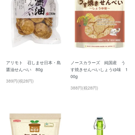
アリモト 召しませ日本・島
ノースカラーズ 純国産 う
醤油せんべい 80g
す焼きせんべいしょうゆ味 1
00g
389円(税28円)
388円(税28円)