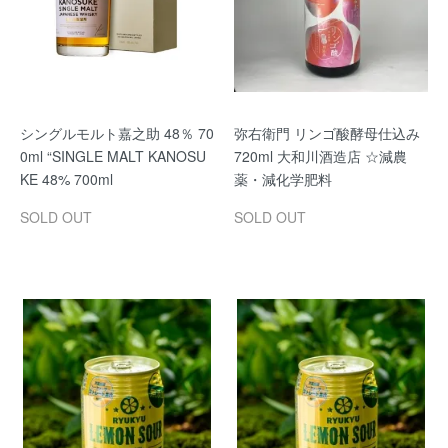
シングルモルト嘉之助 48％ 70
弥右衛門 リンゴ酸酵母仕込み
0ml “SINGLE MALT KANOSU
720ml 大和川酒造店 ☆減農
KE 48% 700ml
薬・減化学肥料
SOLD OUT
SOLD OUT