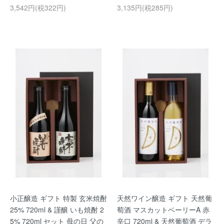
3,542円(税322円)
3,135円(税285円)
小正醸造 ギフト 特製 玄米焼酎
天然ワイン醸造 ギフト 天然葡
25% 720ml & 謹醸 いも焼酎 2
萄酒 マスカットベーリーA 赤
5% 720ml セット 母の日 父の
辛口 720ml & 天然葡萄酒 デラ