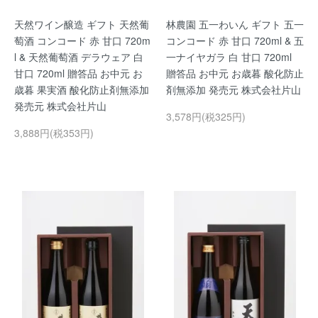
天然ワイン醸造 ギフト 天然葡
林農園 五一わいん ギフト 五一
萄酒 コンコード 赤 甘口 720m
コンコード 赤 甘口 720ml & 五
l & 天然葡萄酒 デラウェア 白
一ナイヤガラ 白 甘口 720ml
甘口 720ml 贈答品 お中元 お
贈答品 お中元 お歳暮 酸化防止
歳暮 果実酒 酸化防止剤無添加
剤無添加 発売元 株式会社片山
発売元 株式会社片山
3,578円(税325円)
3,888円(税353円)