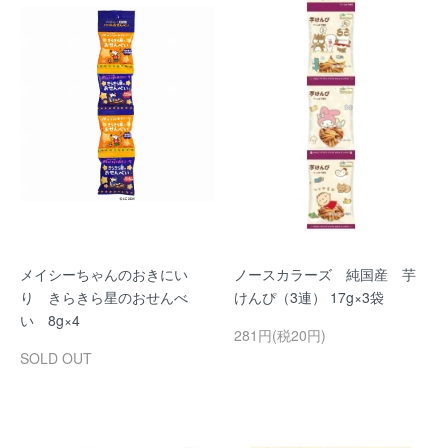
メイシーちゃんのおきにい
ノースカラーズ 純国産 芋
り きらきら星のおせんべ
けんぴ（3連） 17g×3袋
い 8g×4
281円(税20円)
SOLD OUT