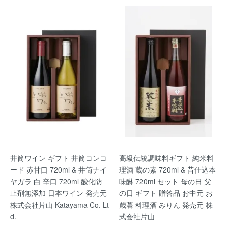
井筒ワイン ギフト 井筒コンコ
高級伝統調味料ギフト 純米料
ード 赤甘口 720ml & 井筒ナイ
理酒 蔵の素 720ml & 昔仕込本
ヤガラ 白 辛口 720ml 酸化防
味醂 720ml セット 母の日 父
止剤無添加 日本ワイン 発売元
の日 ギフト 贈答品 お中元 お
株式会社片山 Katayama Co. Lt
歳暮 料理酒 みりん 発売元 株
d.
式会社片山