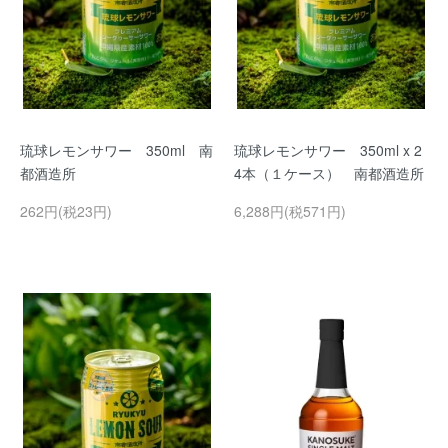
琉球レモンサワー 350ml 南
琉球レモンサワー 350ml x 2
都酒造所
4本（１ケース） 南都酒造所
262円(税23円)
6,288円(税571円)