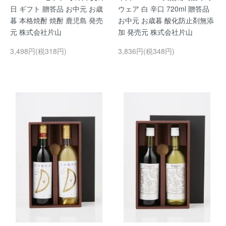
日 ギフト 贈答品 お中元 お歳
ウェア 白 辛口 720ml 贈答品
暮 本格焼酎 焼酎 鹿児島 発売
お中元 お歳暮 酸化防止剤無添
元 株式会社片山
加 発売元 株式会社片山
3,498円(税318円)
3,836円(税348円)