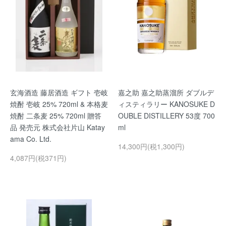
玄海酒造 藤居酒造 ギフト 壱岐
嘉之助 嘉之助蒸溜所 ダブルデ
焼酎 壱岐 25% 720ml & 本格麦
ィスティラリー KANOSUKE D
焼酎 二条麦 25% 720ml 贈答
OUBLE DISTILLERY 53度 700
品 発売元 株式会社片山 Katay
ml
ama Co. Ltd.
14,300円(税1,300円)
4,087円(税371円)