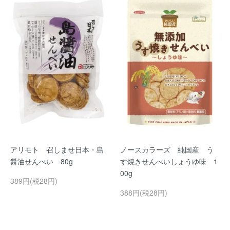
アリモト 召しませ日本・島
ノースカラーズ 純国産 う
醤油せんべい 80g
す焼きせんべいしょうゆ味 1
00g
389円(税28円)
388円(税28円)