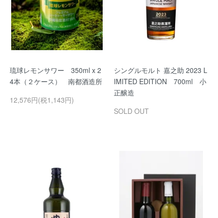
琉球レモンサワー 350ml x 2
シングルモルト 嘉之助 2023 L
4本（２ケース） 南都酒造所
IMITED EDITION 700ml 小
正醸造
12,576円(税1,143円)
SOLD OUT