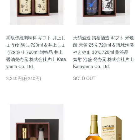
高級伝統調味料 ギフト 井上し
天領酒造 請福酒造 ギフト 米焼
ょうゆ 醸し 720ml & 井上しょ
酎 天領 25% 720ml & 琉球泡盛
うゆ 造り 720ml 贈答品 井上
やえやま 30% 720ml 贈答品
醤油発売元 株式会社片山 Kata
焼酎 泡盛 発売元 株式会社片山
yama Co. Ltd.
Katayama Co. Ltd.
3,240円(税240円)
SOLD OUT