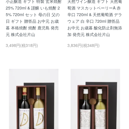
小正醸造 ギフト 特製 玄米焼酎
天然ワイン醸造 ギフト 天然葡
25% 720ml & 謹醸 いも焼酎 2
萄酒 マスカットベーリーA 赤
5% 720ml セット 母の日 父の
辛口 720ml & 天然葡萄酒 デラ
日 ギフト 贈答品 お中元 お歳
ウェア 白 辛口 720ml 贈答品
暮 本格焼酎 焼酎 鹿児島 発売
お中元 お歳暮 酸化防止剤無添
元 株式会社片山
加 発売元 株式会社片山
3,498円(税318円)
3,836円(税348円)