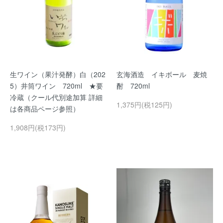
生ワイン（果汁発酵）白（202
玄海酒造 イキボール 麦焼
5）井筒ワイン 720ml ★要
酎 720ml
冷蔵（クール代別途加算 詳細
1,375円(税125円)
は各商品ページ参照）
1,908円(税173円)