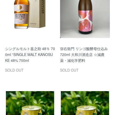
シングルモルト嘉之助 48％ 70
弥右衛門 リンゴ酸酵母仕込み
0ml “SINGLE MALT KANOSU
720ml 大和川酒造店 ☆減農
KE 48% 700ml
薬・減化学肥料
SOLD OUT
SOLD OUT