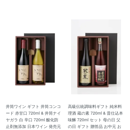
井筒ワイン ギフト 井筒コンコ
高級伝統調味料ギフト 純米料
ード 赤甘口 720ml & 井筒ナイ
理酒 蔵の素 720ml & 昔仕込本
ヤガラ 白 辛口 720ml 酸化防
味醂 720ml セット 母の日 父
止剤無添加 日本ワイン 発売元
の日 ギフト 贈答品 お中元 お