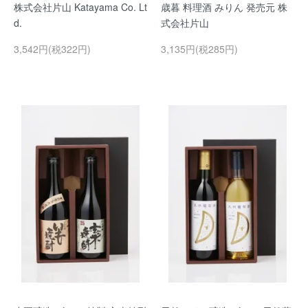
株式会社片山 Katayama Co. Lt
歳暮 料理酒 みりん 発売元 株
d.
式会社片山
3,542円(税322円)
3,135円(税285円)