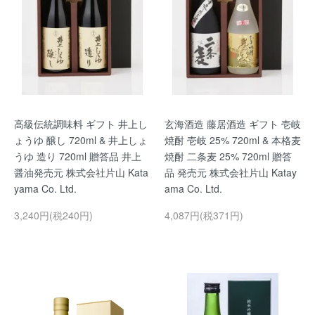
高級伝統調味料 ギフト 井上し
玄海酒造 藤居酒造 ギフト 壱岐
ょうゆ 醸し 720ml & 井上しょ
焼酎 壱岐 25% 720ml & 本格麦
うゆ 造り 720ml 贈答品 井上
焼酎 二条麦 25% 720ml 贈答
醤油発売元 株式会社片山 Kata
品 発売元 株式会社片山 Katay
yama Co. Ltd.
ama Co. Ltd.
3,240円(税240円)
4,087円(税371円)