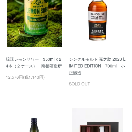
琉球レモンサワー 350ml x 2
シングルモルト 嘉之助 2023 L
4本（２ケース） 南都酒造所
IMITED EDITION 700ml 小
正醸造
12,576円(税1,143円)
SOLD OUT