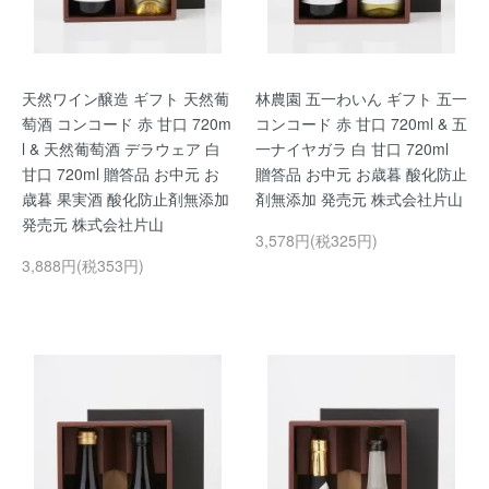
天然ワイン醸造 ギフト 天然葡
林農園 五一わいん ギフト 五一
萄酒 コンコード 赤 甘口 720m
コンコード 赤 甘口 720ml & 五
l & 天然葡萄酒 デラウェア 白
一ナイヤガラ 白 甘口 720ml
甘口 720ml 贈答品 お中元 お
贈答品 お中元 お歳暮 酸化防止
歳暮 果実酒 酸化防止剤無添加
剤無添加 発売元 株式会社片山
発売元 株式会社片山
3,578円(税325円)
3,888円(税353円)