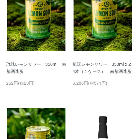
琉球レモンサワー 350ml 南
琉球レモンサワー 350ml x 2
都酒造所
4本（１ケース） 南都酒造所
262円(税23円)
6,288円(税571円)