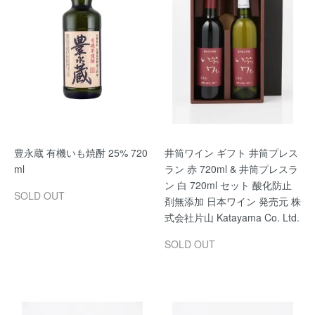
豊永蔵 有機いも焼酎 25% 720
井筒ワイン ギフト 井筒プレス
ml
ラン 赤 720ml & 井筒プレスラ
ン 白 720ml セット 酸化防止
SOLD OUT
剤無添加 日本ワイン 発売元 株
式会社片山 Katayama Co. Ltd.
SOLD OUT