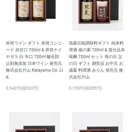
井筒ワイン ギフト 井筒コンコ
高級伝統調味料ギフト 純米料
ード 赤甘口 720ml & 井筒ナイ
理酒 蔵の素 720ml & 昔仕込本
ヤガラ 白 辛口 720ml 酸化防
味醂 720ml セット 母の日 父
止剤無添加 日本ワイン 発売元
の日 ギフト 贈答品 お中元 お
株式会社片山 Katayama Co. Lt
歳暮 料理酒 みりん 発売元 株
d.
式会社片山
3,542円(税322円)
3,135円(税285円)