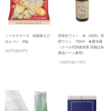
ノースカラーズ 純国産えび
井筒生ワイン 赤（2025）井
せんべい 65g
筒ワイン 720ml ★要冷蔵
（クール代別途加算 詳細は各
302円(税22円)
商品ページ参照）
1,908円(税173円)