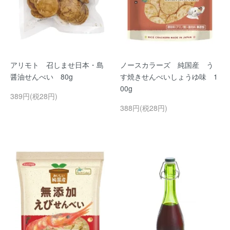
アリモト 召しませ日本・島
ノースカラーズ 純国産 う
醤油せんべい 80g
す焼きせんべいしょうゆ味 1
00g
389円(税28円)
388円(税28円)