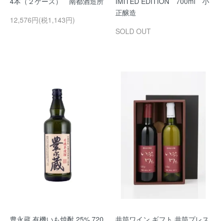
4本（２ケース） 南都酒造所
IMITED EDITION 700ml 小
正醸造
12,576円(税1,143円)
SOLD OUT
豊永蔵 有機いも焼酎 25% 720
井筒ワイン ギフト 井筒プレス