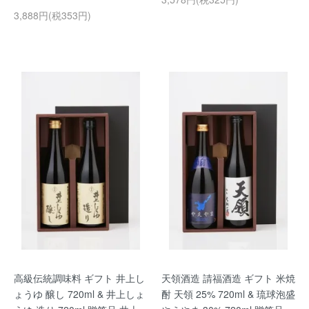
3,888円(税353円)
高級伝統調味料 ギフト 井上し
天領酒造 請福酒造 ギフト 米焼
ょうゆ 醸し 720ml & 井上しょ
酎 天領 25% 720ml & 琉球泡盛