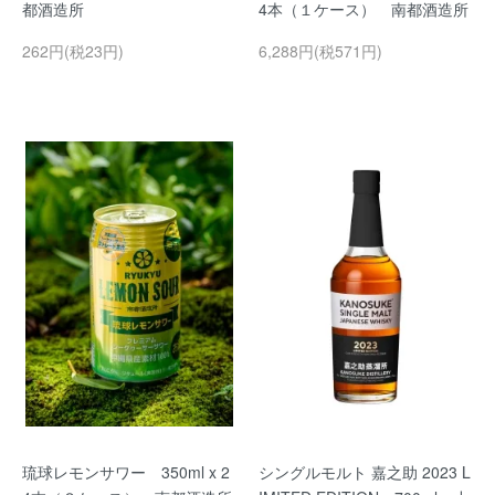
都酒造所
4本（１ケース） 南都酒造所
262円(税23円)
6,288円(税571円)
琉球レモンサワー 350ml x 2
シングルモルト 嘉之助 2023 L