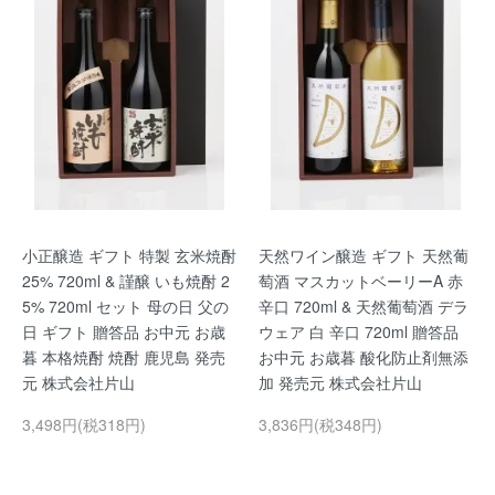
小正醸造 ギフト 特製 玄米焼酎
天然ワイン醸造 ギフト 天然葡
25% 720ml & 謹醸 いも焼酎 2
萄酒 マスカットベーリーA 赤
5% 720ml セット 母の日 父の
辛口 720ml & 天然葡萄酒 デラ
日 ギフト 贈答品 お中元 お歳
ウェア 白 辛口 720ml 贈答品
暮 本格焼酎 焼酎 鹿児島 発売
お中元 お歳暮 酸化防止剤無添
元 株式会社片山
加 発売元 株式会社片山
3,498円(税318円)
3,836円(税348円)