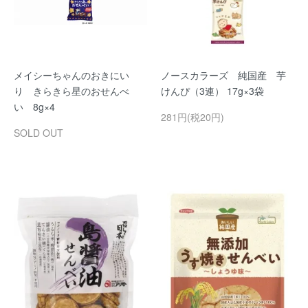
メイシーちゃんのおきにい
ノースカラーズ 純国産 芋
り きらきら星のおせんべ
けんぴ（3連） 17g×3袋
い 8g×4
281円(税20円)
SOLD OUT