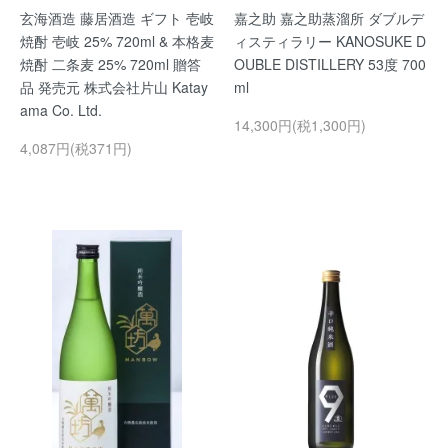
玄海酒造 藤居酒造 ギフト 壱岐
嘉之助 嘉之助蒸溜所 ダブルデ
焼酎 壱岐 25% 720ml & 本格麦
ィスティラリー KANOSUKE D
焼酎 二条麦 25% 720ml 贈答
OUBLE DISTILLERY 53度 700
品 発売元 株式会社片山 Katay
ml
ama Co. Ltd.
14,300円(税1,300円)
4,087円(税371円)