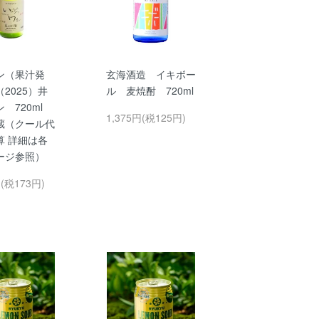
ン（果汁発
玄海酒造 イキボー
2025）井
ル 麦焼酎 720ml
ン 720ml
1,375円(税125円)
蔵（クール代
算 詳細は各
ージ参照）
円(税173円)