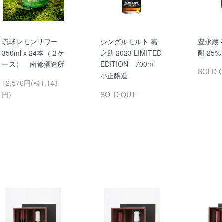
琉球レモンサワー
シングルモルト 嘉
豊永蔵
350ml x 24本（２ケ
之助 2023 LIMITED
酎 25% 
ース） 南都酒造所
EDITION 700ml
SOLD 
小正醸造
12,576円(税1,143
円)
SOLD OUT