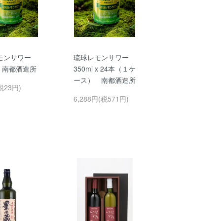
モンサワー
琉球レモンサワー
l 南都酒造所
350ml x 24本（１ケ
ース） 南都酒造所
税23円)
6,288円(税571円)