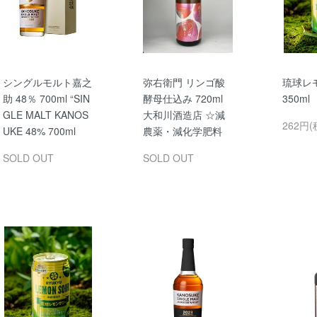
シングルモルト嘉之
弥右衛門 リンゴ酸
琉球レ
助 48％ 700ml “SIN
酵母仕込み 720ml
350m
GLE MALT KANOS
大和川酒造店 ☆減
262円(
UKE 48% 700ml
農薬・減化学肥料
SOLD OUT
SOLD OUT