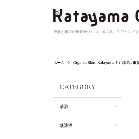
発酵と醸造の株式会社片山 蔵の素／生ワイン／ま
ホーム
Organic Store Katayama 片山本店 /
CATEGORY
清酒
蒸溜酒