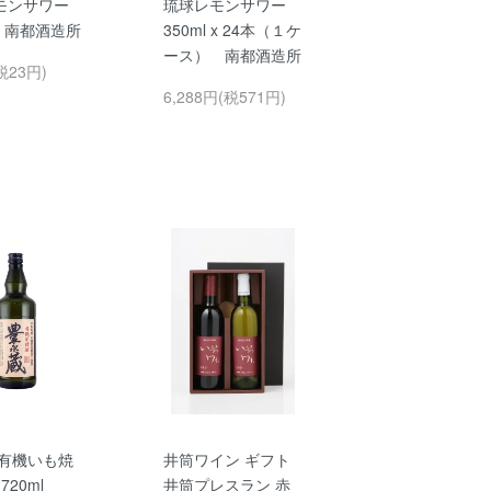
モンサワー
琉球レモンサワー
l 南都酒造所
350ml x 24本（１ケ
ース） 南都酒造所
税23円)
6,288円(税571円)
 有機いも焼
井筒ワイン ギフト
720ml
井筒プレスラン 赤