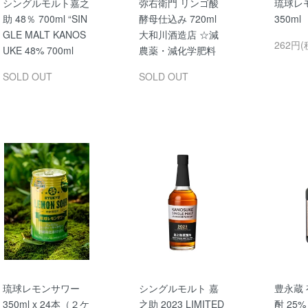
シングルモルト嘉之
弥右衛門 リンゴ酸
琉球レ
助 48％ 700ml “SIN
酵母仕込み 720ml
350m
GLE MALT KANOS
大和川酒造店 ☆減
262円(
UKE 48% 700ml
農薬・減化学肥料
SOLD OUT
SOLD OUT
琉球レモンサワー
シングルモルト 嘉
豊永蔵
350ml x 24本（２ケ
之助 2023 LIMITED
酎 25% 