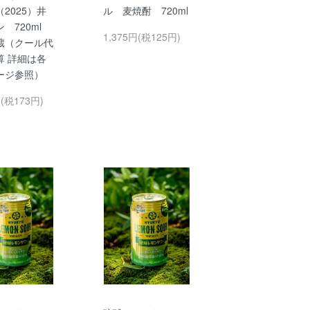
2025）井
ル 麦焼酎 720ml
ン 720ml
1,375円(税125円)
蔵（クール代
算 詳細は各
ージ参照）
円(税173円)