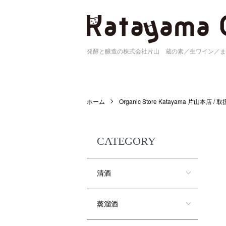
発酵と醸造の株式会社片山 蔵の素／生ワイン／ま
ホーム
Organic Store Katayama 片山本店 /
CATEGORY
清酒
蒸溜酒