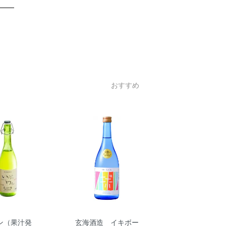
おすすめ
ン（果汁発
玄海酒造 イキボー