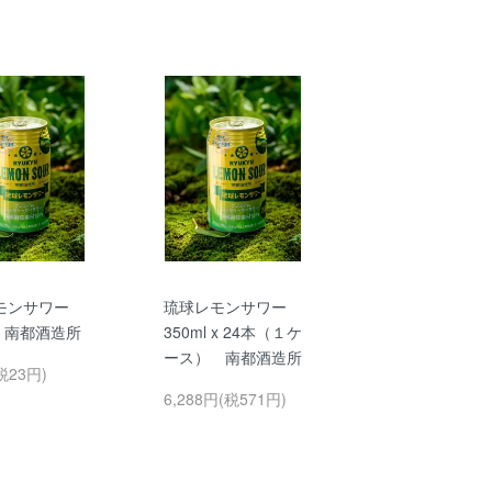
モンサワー
琉球レモンサワー
l 南都酒造所
350ml x 24本（１ケ
ース） 南都酒造所
税23円)
6,288円(税571円)