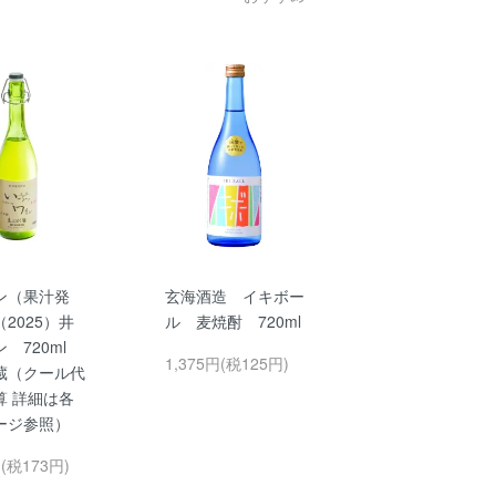
ン（果汁発
玄海酒造 イキボー
2025）井
ル 麦焼酎 720ml
ン 720ml
1,375円(税125円)
蔵（クール代
算 詳細は各
ージ参照）
円(税173円)