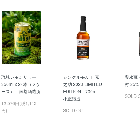
琉球レモンサワー
シングルモルト 嘉
豊永蔵
350ml x 24本（２ケ
之助 2023 LIMITED
酎 25% 
ース） 南都酒造所
EDITION 700ml
SOLD 
小正醸造
12,576円(税1,143
円)
SOLD OUT