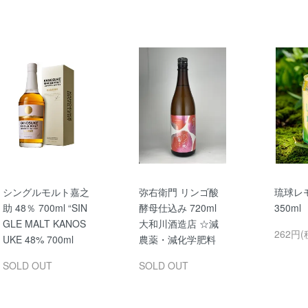
シングルモルト嘉之
弥右衛門 リンゴ酸
琉球レ
助 48％ 700ml “SIN
酵母仕込み 720ml
350m
GLE MALT KANOS
大和川酒造店 ☆減
262円(
UKE 48% 700ml
農薬・減化学肥料
SOLD OUT
SOLD OUT