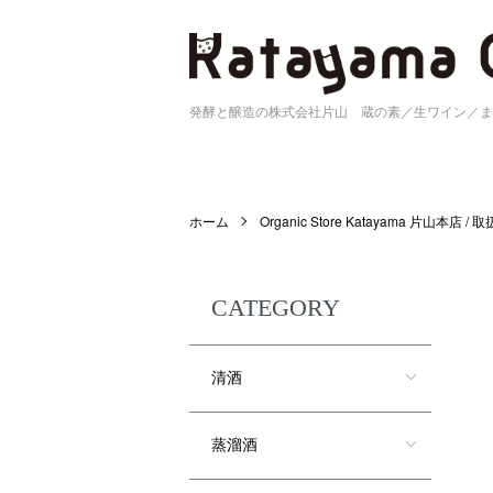
発酵と醸造の株式会社片山 蔵の素／生ワイン／ま
ホーム
Organic Store Katayama 片山本店 /
CATEGORY
清酒
蒸溜酒