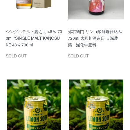
シングルモルト嘉之助 48％ 70
弥右衛門 リンゴ酸酵母仕込み
0ml “SINGLE MALT KANOSU
720ml 大和川酒造店 ☆減農
KE 48% 700ml
薬・減化学肥料
SOLD OUT
SOLD OUT