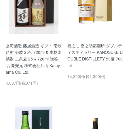
玄海酒造 藤居酒造 ギフト 壱岐
嘉之助 嘉之助蒸溜所 ダブルデ
焼酎 壱岐 25% 720ml & 本格麦
ィスティラリー KANOSUKE D
焼酎 二条麦 25% 720ml 贈答
OUBLE DISTILLERY 53度 700
品 発売元 株式会社片山 Katay
ml
ama Co. Ltd.
14,300円(税1,300円)
4,087円(税371円)