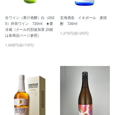
生ワイン（果汁発酵）白（202
玄海酒造 イキボール 麦焼
5）井筒ワイン 720ml ★要
酎 720ml
冷蔵（クール代別途加算 詳細
1,375円(税125円)
は各商品ページ参照）
1,908円(税173円)