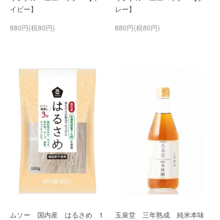
イビー】
レー】
880円(税80円)
880円(税80円)
ムソー 国内産 はるさめ 1
玉泉堂 三年熟成 純米本味