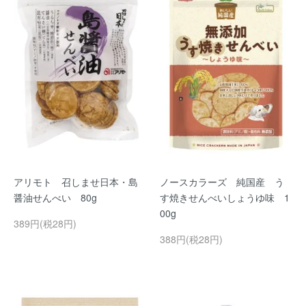
アリモト 召しませ日本・島
ノースカラーズ 純国産 う
醤油せんべい 80g
す焼きせんべいしょうゆ味 1
00g
389円(税28円)
388円(税28円)