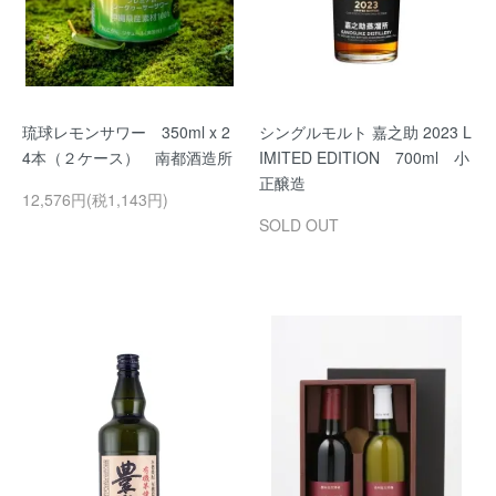
琉球レモンサワー 350ml x 2
シングルモルト 嘉之助 2023 L
4本（２ケース） 南都酒造所
IMITED EDITION 700ml 小
正醸造
12,576円(税1,143円)
SOLD OUT