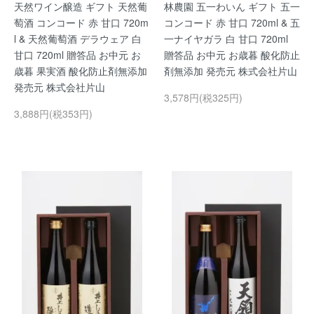
天然ワイン醸造 ギフト 天然葡
林農園 五一わいん ギフト 五一
萄酒 コンコード 赤 甘口 720m
コンコード 赤 甘口 720ml & 五
l & 天然葡萄酒 デラウェア 白
一ナイヤガラ 白 甘口 720ml
甘口 720ml 贈答品 お中元 お
贈答品 お中元 お歳暮 酸化防止
歳暮 果実酒 酸化防止剤無添加
剤無添加 発売元 株式会社片山
発売元 株式会社片山
3,578円(税325円)
3,888円(税353円)