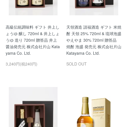
高級伝統調味料 ギフト 井上し
天領酒造 請福酒造 ギフト 米焼
ょうゆ 醸し 720ml & 井上しょ
酎 天領 25% 720ml & 琉球泡盛
うゆ 造り 720ml 贈答品 井上
やえやま 30% 720ml 贈答品
醤油発売元 株式会社片山 Kata
焼酎 泡盛 発売元 株式会社片山
yama Co. Ltd.
Katayama Co. Ltd.
3,240円(税240円)
SOLD OUT