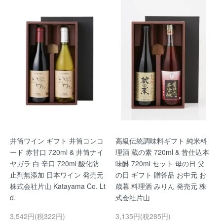
井筒ワイン ギフト 井筒コンコ
高級伝統調味料ギフト 純米料
ード 赤甘口 720ml & 井筒ナイ
理酒 蔵の素 720ml & 昔仕込本
ヤガラ 白 辛口 720ml 酸化防
味醂 720ml セット 母の日 父
止剤無添加 日本ワイン 発売元
の日 ギフト 贈答品 お中元 お
株式会社片山 Katayama Co. Lt
歳暮 料理酒 みりん 発売元 株
d.
式会社片山
3,542円(税322円)
3,135円(税285円)