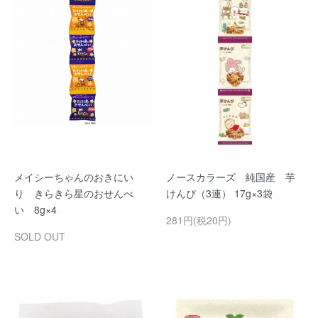
メイシーちゃんのおきにい
ノースカラーズ 純国産 芋
り きらきら星のおせんべ
けんぴ（3連） 17g×3袋
い 8g×4
281円(税20円)
SOLD OUT