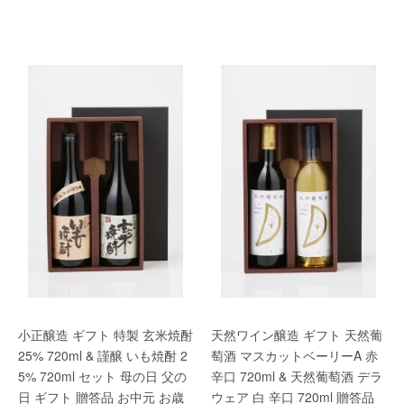
小正醸造 ギフト 特製 玄米焼酎
天然ワイン醸造 ギフト 天然葡
25% 720ml & 謹醸 いも焼酎 2
萄酒 マスカットベーリーA 赤
5% 720ml セット 母の日 父の
辛口 720ml & 天然葡萄酒 デラ
日 ギフト 贈答品 お中元 お歳
ウェア 白 辛口 720ml 贈答品