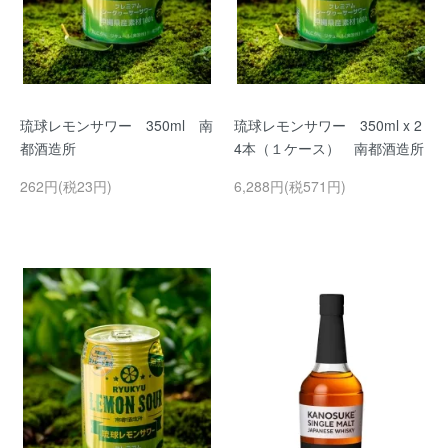
琉球レモンサワー 350ml 南
琉球レモンサワー 350ml x 2
都酒造所
4本（１ケース） 南都酒造所
262円(税23円)
6,288円(税571円)